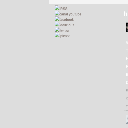
RSS
h
canal youtube
facebook
delicious
twitter
picasa
R
D
R
C
T