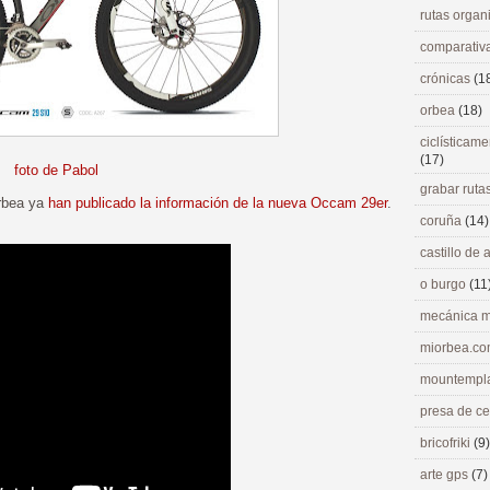
rutas orga
comparativ
crónicas
(1
orbea
(18)
ciclísticame
(17)
foto de Pabol
grabar ruta
rbea ya
han publicado la información de la nueva Occam 29er
.
coruña
(14)
castillo de
o burgo
(11
mecánica m
miorbea.c
mountempl
presa de c
bricofriki
(9)
arte gps
(7)