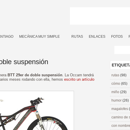
ANTIAGO
MECÁNICA MUY SIMPLE
RUTAS
ENLACES
FOTOS
oble suspensión
ETIQUET
imera
BTT 29er de doble suspensión
. La Occam tendrá
rutas
(98)
arios meses rodando con ella, hemos
escrito un artículo
cómo
(65)
miño
(29)
humor
(26)
magalofes
camino de 
con nombre