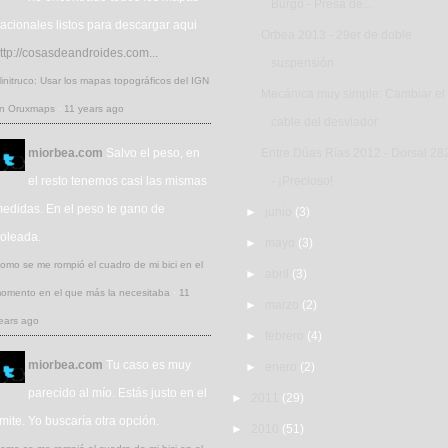
Burgo - Presa de...
acionales listos para descargar aqui
Orbea 2013 - 29er de doble
ttp://cosasdeandroides.com...
suspensión
initruco: Usar los mapas topográficos del IGN
Mecánica muy simple: Cambiar el
n Oruxmaps
·
11 years ago
cable del desviador
miorbea.com
Salvo el peso, en
Entre Dúas Rías 2012 - Dorsal 28
el resto tenemos casi las mismas
- ¡Precioso!
edidas. En el peso te gano de
►
junio
(3)
oleada.
►
mayo
(3)
omo se me rompió el cuadro de mi bici en el
►
abril
(3)
omento en el que más la necesitaba
·
11
►
marzo
(2)
ears ago
►
febrero
(4)
miorbea.com
Tu caso es muy
►
enero
(2)
parecido al mío. Estás justo en el
►
2011
(29)
ímite. Yo buscaría otra opción.
►
2010
(51)