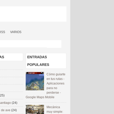
RSS
VARIOS
AS
ENTRADAS
POPULARES
Cómo guiarte
en tus rutas -
Aplicaciones
para no
perderse -
(25)
Google Maps Mobile
santiago
(24)
Mecánica
 de ave
(24)
muy simple: