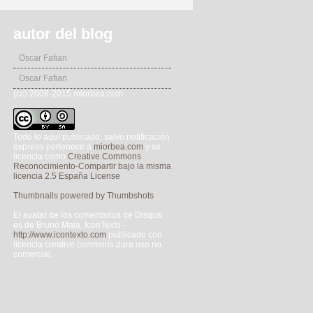
autor del blog
Oscar Fafian
Oscar Fafian
(cc) 2008-2015 miorbea.com
Todo lo aquí publicado, salvo notificación
expresa pertenece a
miorbea.com
y se
licencia como
Creative Commons
Reconocimiento-Compartir bajo la misma
licencia 2.5 España License
.
Thumbnails powered by Thumbshots
El avatar de los comentarios de Disqus
es de Bruno Maia, IconTexto -
http://www.icontexto.com
publicado con
licencia creative commons para uso no
comercial.