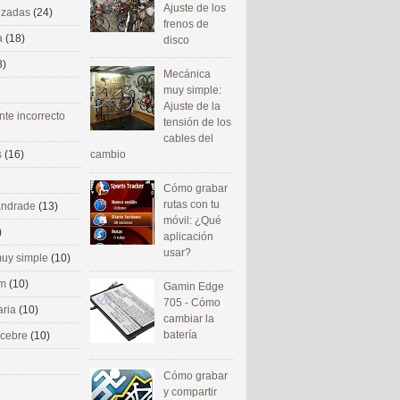
Ajuste de los
nizadas
(24)
frenos de
a
(18)
disco
8)
Mecánica
muy simple:
Ajuste de la
nte incorrecto
tensión de los
cables del
cambio
s
(16)
Cómo grabar
rutas con tu
 andrade
(13)
móvil: ¿Qué
)
aplicación
usar?
uy simple
(10)
om
(10)
Gamin Edge
705 - Cómo
aria
(10)
cambiar la
batería
ecebre
(10)
Cómo grabar
y compartir