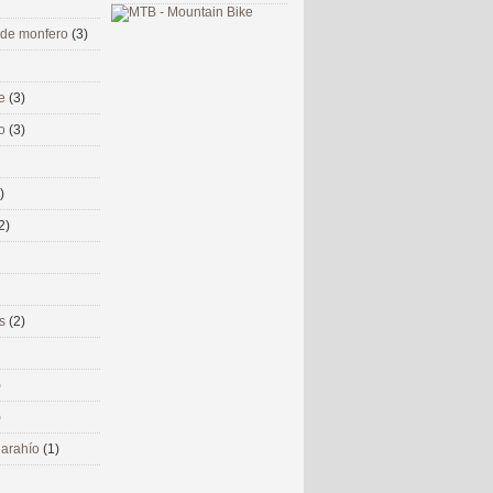
 de monfero
(3)
me
(3)
co
(3)
)
2)
ms
(2)
)
)
 narahío
(1)