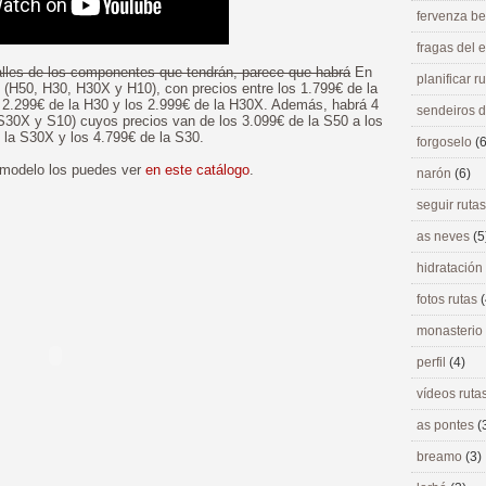
fervenza be
fragas del
alles de los componentes que tendrán, parece que habrá
En
planificar r
(H50, H30, H30X y H10), con precios entre los 1.799€ de la
 2.299€ de la H30 y los 2.999€ de la H30X. Además, habrá 4
sendeiros 
30X y S10) cuyos precios van de los 3.099€ de la S50 a los
 la S30X y los 4.799€ de la S30.
forgoselo
(6
 modelo los puedes ver
en este catálogo
.
narón
(6)
seguir ruta
as neves
(5
hidratación
fotos rutas
(
monasterio
perfil
(4)
vídeos ruta
as pontes
(
breamo
(3)