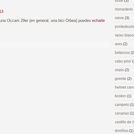
lorbé
(3)
monasterio
13
nieve
(3)
a una Occam 29er (en general, una bici Orbea) puedes
echarle
pontedeu
seixo blan
ares
(2)
betanzos
(2
cabo prior
(
chelo
(2)
goente
(2)
helmet ca
boston
(1)
campelo
(1
canarias
(1
castillo de
doniños
(1)