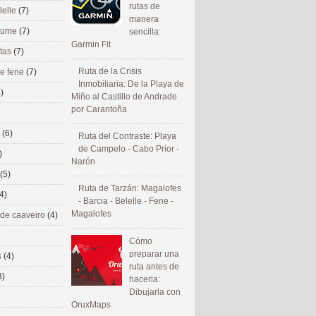
rutas de
lelle
(7)
manera
 eume
(7)
sencilla:
Garmin Fit
utas
(7)
Ruta de la Crisis
de fene
(7)
Inmobiliaria: De la Playa de
)
Miño al Castillo de Andrade
por Carantoña
s
(6)
Ruta del Contraste: Playa
de Campelo - Cabo Prior -
)
Narón
(5)
Ruta de Tarzán: Magalofes
4)
- Barcia - Belelle - Fene -
Magalofes
 de caaveiro
(4)
Cómo
preparar una
s
(4)
ruta antes de
3)
hacerla:
Dibujarla con
OruxMaps