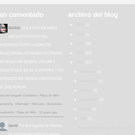
an comentado
archivo del blog
►
2016
(1)
MARIA
HOLA VIVO EN MIÑO
►
2015
(1)
NECESITO FOTOS DEL
►
2014
(26)
GASEODUCTO EN LA ZONA DE
►
2013
(43)
TRASDOROÑA NO MUIÑO DO PRADO.
HACIENDA ME QUIERE CRUJIR Y
▼
2012
(37)
ESULTA QUE EN EL CATASTRO Y EN
►
diciembre
(4)
BETANZOS NO TIENEN CONSTANCIA
►
noviembre
(3)
E QUE POR MI...
►
octubre
(4)
uta del Urogallo Cantábrico: Playa de Miño -
►
septiembre
(3)
arantoña - Vilarmaior - Velouzas - Bemantes -
►
agosto
(2)
rasdoroña - Playa de Miño
·
11 years ago
▼
julio
(4)
david
Por si a alguien le interesa
Ruta de las Nutrias: A Coruña - O
he encontrado todos los mapas