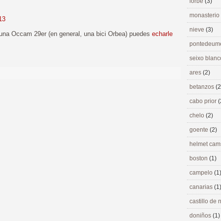
lorbé
(3)
monasterio
13
nieve
(3)
a una Occam 29er (en general, una bici Orbea) puedes
echarle
pontedeu
seixo blan
ares
(2)
betanzos
(2
cabo prior
(
chelo
(2)
goente
(2)
helmet ca
boston
(1)
campelo
(1
canarias
(1
castillo de
doniños
(1)