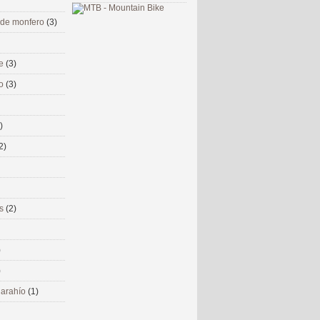
 de monfero
(3)
me
(3)
co
(3)
)
2)
ms
(2)
)
)
 narahío
(1)