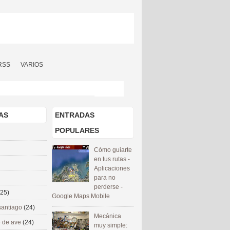
RSS
VARIOS
AS
ENTRADAS
POPULARES
Cómo guiarte
en tus rutas -
Aplicaciones
para no
perderse -
(25)
Google Maps Mobile
santiago
(24)
Mecánica
 de ave
(24)
muy simple: