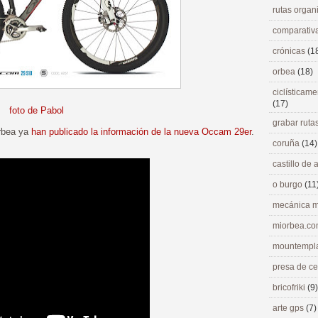
rutas orga
comparativ
crónicas
(1
orbea
(18)
ciclísticame
(17)
foto de Pabol
grabar ruta
rbea ya
han publicado la información de la nueva Occam 29er
.
coruña
(14)
castillo de
o burgo
(11
mecánica m
miorbea.c
mountempl
presa de c
bricofriki
(9)
arte gps
(7)