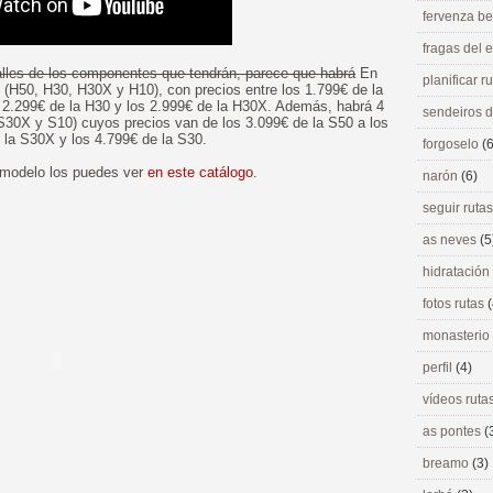
fervenza be
fragas del
alles de los componentes que tendrán, parece que habrá
En
planificar r
(H50, H30, H30X y H10), con precios entre los 1.799€ de la
 2.299€ de la H30 y los 2.999€ de la H30X. Además, habrá 4
sendeiros 
30X y S10) cuyos precios van de los 3.099€ de la S50 a los
 la S30X y los 4.799€ de la S30.
forgoselo
(6
 modelo los puedes ver
en este catálogo
.
narón
(6)
seguir ruta
as neves
(5
hidratación
fotos rutas
(
monasterio
perfil
(4)
vídeos ruta
as pontes
(
breamo
(3)