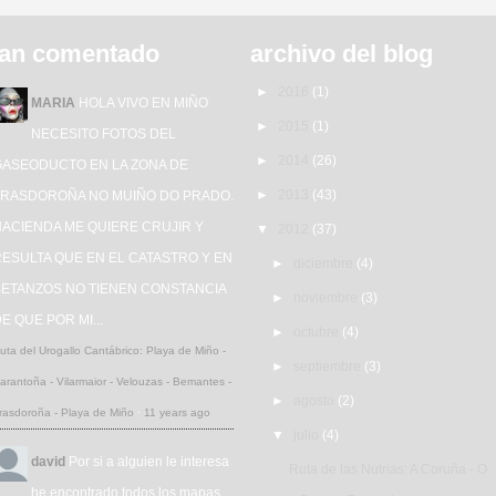
an comentado
archivo del blog
►
2016
(1)
MARIA
HOLA VIVO EN MIÑO
►
2015
(1)
NECESITO FOTOS DEL
►
2014
(26)
GASEODUCTO EN LA ZONA DE
►
2013
(43)
TRASDOROÑA NO MUIÑO DO PRADO.
HACIENDA ME QUIERE CRUJIR Y
▼
2012
(37)
ESULTA QUE EN EL CATASTRO Y EN
►
diciembre
(4)
BETANZOS NO TIENEN CONSTANCIA
►
noviembre
(3)
E QUE POR MI...
►
octubre
(4)
uta del Urogallo Cantábrico: Playa de Miño -
►
septiembre
(3)
arantoña - Vilarmaior - Velouzas - Bemantes -
►
agosto
(2)
rasdoroña - Playa de Miño
·
11 years ago
▼
julio
(4)
david
Por si a alguien le interesa
Ruta de las Nutrias: A Coruña - O
he encontrado todos los mapas