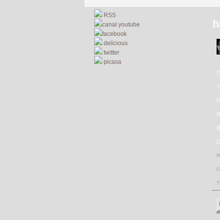
RSS
h
canal youtube
facebook
delicious
twitter
picasa
R
D
R
C
T