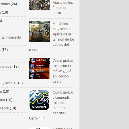
Ajuste de los
nizadas
(24)
frenos de
a
(18)
disco
8)
Mecánica
muy simple:
Ajuste de la
nte incorrecto
tensión de los
cables del
cambio
s
(16)
Cómo grabar
rutas con tu
 andrade
(13)
móvil: ¿Qué
)
aplicación
usar?
uy simple
(10)
om
(10)
Cómo grabar
y compartir
aria
(10)
rutas de
manera
ecebre
(10)
sencilla:
Garmin Fit