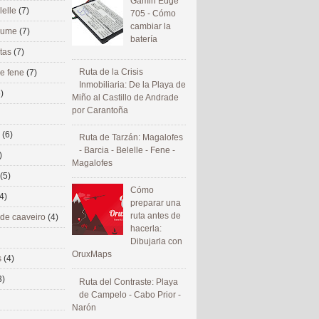
Gamin Edge
lelle
(7)
705 - Cómo
cambiar la
 eume
(7)
batería
utas
(7)
Ruta de la Crisis
de fene
(7)
Inmobiliaria: De la Playa de
)
Miño al Castillo de Andrade
por Carantoña
s
(6)
Ruta de Tarzán: Magalofes
- Barcia - Belelle - Fene -
)
Magalofes
(5)
Cómo
4)
preparar una
ruta antes de
 de caaveiro
(4)
hacerla:
Dibujarla con
OruxMaps
s
(4)
3)
Ruta del Contraste: Playa
de Campelo - Cabo Prior -
Narón