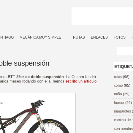
ANTIAGO
MECÁNICA MUY SIMPLE
RUTAS
ENLACES
FOTOS
oble suspensión
ETIQUET
imera
BTT 29er de doble suspensión
. La Occam tendrá
rutas
(98)
arios meses rodando con ella, hemos
escrito un artículo
cómo
(65)
miño
(29)
humor
(26)
magalofes
camino de 
con nombre