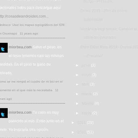
Burgo - Presa de...
acionales listos para descargar aqui
Orbea 2013 - 29er de doble
ttp://cosasdeandroides.com...
suspensión
initruco: Usar los mapas topográficos del IGN
Mecánica muy simple: Cambiar el
n Oruxmaps
·
11 years ago
cable del desviador
miorbea.com
Salvo el peso, en
Entre Dúas Rías 2012 - Dorsal 28
el resto tenemos casi las mismas
- ¡Precioso!
edidas. En el peso te gano de
►
junio
(3)
oleada.
►
mayo
(3)
omo se me rompió el cuadro de mi bici en el
►
abril
(3)
omento en el que más la necesitaba
·
11
►
marzo
(2)
ears ago
►
febrero
(4)
miorbea.com
Tu caso es muy
►
enero
(2)
parecido al mío. Estás justo en el
►
2011
(29)
ímite. Yo buscaría otra opción.
►
2010
(51)