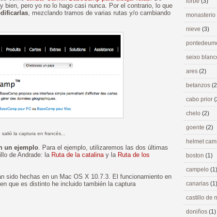
lorbé
(3)
 bien, pero yo no lo hago casi nunca. Por el contrario, lo que
ificarlas
, mezclando tramos de varias rutas y/o cambiando
monasterio
nieve
(3)
pontedeu
seixo blan
ares
(2)
betanzos
(2
cabo prior
(
chelo
(2)
goente
(2)
 salió la captura en francés...
helmet ca
n un ejemplo
. Para el ejemplo, utilizaremos las dos últimas
illo de Andrade: la
Ruta de la catalina
y la
Ruta de los
boston
(1)
campelo
(1
han sido hechas en un Mac OS X 10.7.3. El funcionamiento en
n que es distinto he incluido también la captura
canarias
(1
castillo de
doniños
(1)