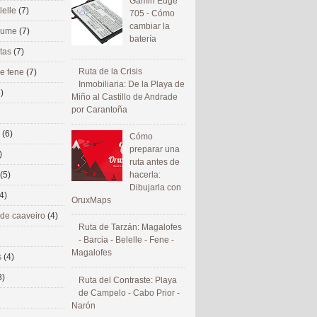
Gamin Edge
lelle
(7)
705 - Cómo
cambiar la
 eume
(7)
batería
utas
(7)
Ruta de la Crisis
de fene
(7)
Inmobiliaria: De la Playa de
)
Miño al Castillo de Andrade
por Carantoña
s
(6)
Cómo
preparar una
)
ruta antes de
(5)
hacerla:
Dibujarla con
4)
OruxMaps
 de caaveiro
(4)
Ruta de Tarzán: Magalofes
- Barcia - Belelle - Fene -
Magalofes
s
(4)
3)
Ruta del Contraste: Playa
de Campelo - Cabo Prior -
Narón