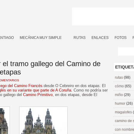
ANTIAGO
MECÁNICA MUY SIMPLE
RUTAS
ENLACES
FOTOS
 el tramo gallego del Camino de
ETIQUET
 etapas
rutas
(98)
COMENTARIOS
lego del Camino Francés
desde O Cebreiro en dos etapas. El
cómo
(65)
lés en su variante que parte de A Coruña
. Como no podría ser
mo gallego del
Camino Primitivo
, en dos etapas, desde El
miño
(29)
humor
(26)
magalofes
camino de 
con nombre