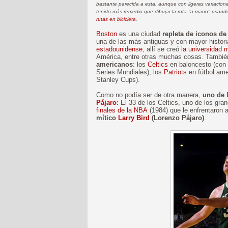
bastante parecida a esta, aunque con ligeras variaci
tenido más remedio que dibujar la ruta "a mano" usan
rutas en bicicleta
.
Boston
es una ciudad
repleta de iconos de
una de las más antiguas y con mayor historia
estadounidense
, allí se creó
la universidad
América, entre otras muchas cosas. Tambié
americanos
: los
Celtics
en baloncesto (con 
Series Mundiales), los
Patriots
en fútbol ame
Stanley Cups).
Como no podía ser de otra manera,
uno de 
Pájaro
:
El 33 de los Celtics, uno de los gran
finales de la NBA
(1984) que le enfrentaron 
mítico
Larry Bird
(Lorenzo Pájaro)
.