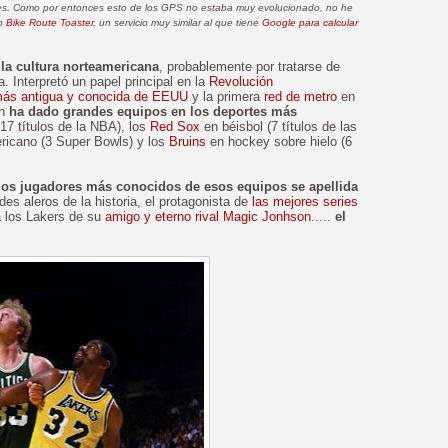
ones. Como por entonces esto de los GPS no estaba muy evolucionado, no he
do
Bike Route Toaster
, un servicio muy similar al que tiene
Google para calcular
 la cultura norteamericana
, probablemente por tratarse de
. Interpretó un papel principal en la
Revolución
 más antigua y conocida de EEUU
y la primera
red de metro
en
n
ha dado grandes equipos en los deportes más
17 títulos de la NBA), los
Red Sox
en béisbol (7 títulos de las
ricano (3 Super Bowls) y los
Bruins
en hockey sobre hielo (6
los jugadores más conocidos de esos equipos se apellida
des aleros de la historia, el protagonista de
las mejores series
a los Lakers de su
amigo y eterno rival
Magic Jonhson
.....
el