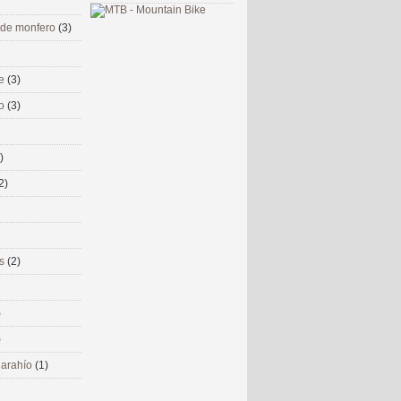
 de monfero
(3)
me
(3)
co
(3)
)
2)
ms
(2)
)
)
 narahío
(1)