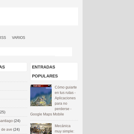
RSS
VARIOS
AS
ENTRADAS
POPULARES
Cómo guiarte
en tus rutas -
Aplicaciones
para no
perderse -
(25)
Google Maps Mobile
santiago
(24)
Mecánica
 de ave
(24)
muy simple: