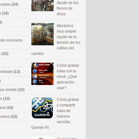
Ajuste de los
nizadas
(24)
frenos de
a
(18)
disco
8)
Mecánica
muy simple:
Ajuste de la
nte incorrecto
tensión de los
cables del
cambio
s
(16)
Cómo grabar
rutas con tu
 andrade
(13)
móvil: ¿Qué
)
aplicación
usar?
uy simple
(10)
om
(10)
Cómo grabar
y compartir
aria
(10)
rutas de
manera
ecebre
(10)
sencilla:
Garmin Fit