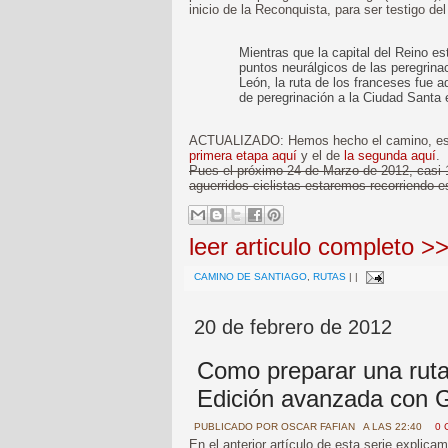
inicio de la Reconquista, para ser testigo de
Mientras que la capital del Reino es
puntos neurálgicos de las peregrina
León, la ruta de los franceses fue ad
de peregrinación a la Ciudad Santa e
ACTUALIZADO: Hemos hecho el camino, es 
primera etapa aquí
y el de
la segunda aquí
.
Pues el próximo 24 de Marzo de 2012, casi 
aguerridos ciclistas estaremos recorriendo e
leer articulo completo >
CAMINO DE SANTIAGO
,
RUTAS
|
|
20 de febrero de 2012
Como preparar una ruta
Edición avanzada con
PUBLICADO POR
OSCAR FAFIAN
A LAS 22:40
0 
En el anterior artículo de esta serie expli