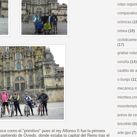
rutas orga
comparativ
crónicas
(1
orbea
(18)
ciclísticame
(17)
grabar ruta
coruña
(14)
castillo de
o burgo
(11
mecánica m
miorbea.c
mountempl
presa de c
bricofriki
(9)
e como el "primitivo" pues el rey Alfonso II fue la primera
arte gps
(7)
partiendo de Oviedo, donde estaba la capital del Reino tras el