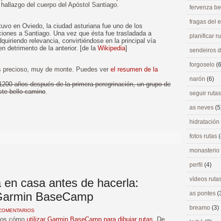
l hallazgo del cuerpo del Apóstol Santiago.
fervenza be
fragas del
tuvo en Oviedo, la ciudad asturiana fue uno de los
ciones a Santiago. Una vez que ésta fue trasladada a
planificar r
quiriendo relevancia, convirtiéndose en la principal vía
n detrimento de la anterior. [de la
Wikipedia
]
sendeiros 
forgoselo
(6
precioso, muy de monte. Puedes ver
el resumen de la
narón
(6)
1200 años después de la primera peregrinación, un grupo de
ste bello camino
.
seguir ruta
as neves
(5
>
hidratación
fotos rutas
(
monasterio
perfil
(4)
vídeos ruta
 en casa antes de hacerla:
 Garmin BaseCamp
as pontes
(
breamo
(3)
COMENTARIOS
camos cómo
utilizar Garmin BaseCamp para dibujar rutas
. De