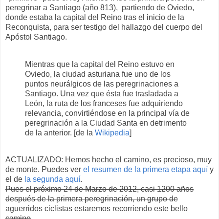
peregrinar a Santiago (año 813), partiendo de Oviedo,
donde estaba la capital del Reino tras el inicio de la
Reconquista, para ser testigo del hallazgo del cuerpo del
Apóstol Santiago.
Mientras que la capital del Reino estuvo en
Oviedo, la ciudad asturiana fue uno de los
puntos neurálgicos de las peregrinaciones a
Santiago. Una vez que ésta fue trasladada a
León, la ruta de los franceses fue adquiriendo
relevancia, convirtiéndose en la principal vía de
peregrinación a la Ciudad Santa en detrimento
de la anterior. [de la
Wikipedia
]
ACTUALIZADO: Hemos hecho el camino, es precioso, muy
de monte. Puedes ver
el resumen de la primera etapa aquí
y
el de
la segunda aquí
.
Pues el próximo 24 de Marzo de 2012, casi 1200 años
después de la primera peregrinación, un grupo de
aguerridos ciclistas estaremos recorriendo este bello
camino
.