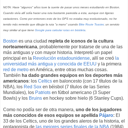
NOTA: Hace "algunos" años tuve la suerte de pasar unos meses estudiando en Boston.
Cuando vivía allí solía hacer una ruta bastante parecida a esta, aunque con ligeras
variaciones. Como por entonces esto de los GPS no estaba muy evolucionado, no he
tenido más remedio que dibujar la ruta "a mano" usando
Bike Route Toaster
, un servicio
muy similar al que tiene
Google para calcular rutas en bicicleta
.
Boston
es una ciudad
repleta de iconos de la cultura
norteamericana
, probablemente por tratarse de una de las
más antiguas y con mayor historia. Interpretó un papel
principal en la
Revolución estadounidense
, allí se creó
la
universidad más antigua y conocida de EEUU
y la primera
red de metro
en América, entre otras muchas cosas.
También
ha dado grandes equipos en los deportes más
americanos
: los
Celtics
en baloncesto (con 17 títulos de la
NBA), los
Red Sox
en béisbol (7 títulos de las Series
Mundiales), los
Patriots
en fútbol americano (3 Super
Bowls) y los
Bruins
en hockey sobre hielo (6 Stanley Cups).
Como no podía ser de otra manera,
uno de los jugadores
más conocidos de esos equipos se apellida
Pájaro
:
El
33 de los Celtics, uno de los grandes aleros de la historia, el
protagonista de
las mejores series finales de la NBA
(1984)