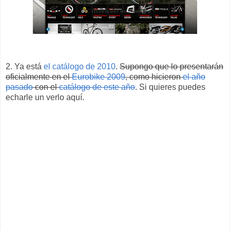
2. Ya está
el catálogo de 2010
.
Supongo que lo presentarán
oficialmente en el
Eurobike 2009
, como hicieron
el año
pasado
con el
catálogo de este año
. Si quieres puedes
echarle un verlo aquí.