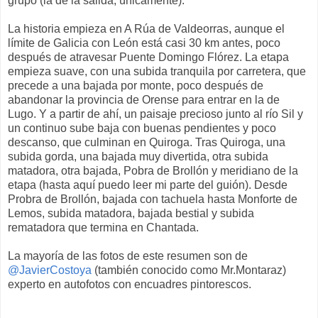
grupo (la de la salida, únicamente).
La historia empieza en A Rúa de Valdeorras, aunque el
límite de Galicia con León está casi 30 km antes, poco
después de atravesar Puente Domingo Flórez. La etapa
empieza suave, con una subida tranquila por carretera, que
precede a una bajada por monte, poco después de
abandonar la provincia de Orense para entrar en la de
Lugo. Y a partir de ahí, un paisaje precioso junto al río Sil y
un continuo sube baja con buenas pendientes y poco
descanso, que culminan en Quiroga. Tras Quiroga, una
subida gorda, una bajada muy divertida, otra subida
matadora, otra bajada, Pobra de Brollón y meridiano de la
etapa (hasta aquí puedo leer mi parte del guión). Desde
Probra de Brollón, bajada con tachuela hasta Monforte de
Lemos, subida matadora, bajada bestial y subida
rematadora que termina en Chantada.
La mayoría de las fotos de este resumen son de
@JavierCostoya
(también conocido como Mr.Montaraz)
experto en autofotos con encuadres pintorescos.