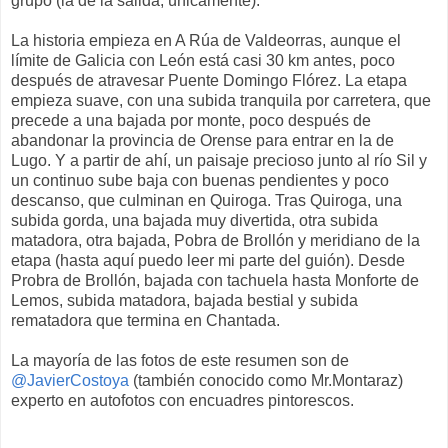
grupo (la de la salida, únicamente).
La historia empieza en A Rúa de Valdeorras, aunque el
límite de Galicia con León está casi 30 km antes, poco
después de atravesar Puente Domingo Flórez. La etapa
empieza suave, con una subida tranquila por carretera, que
precede a una bajada por monte, poco después de
abandonar la provincia de Orense para entrar en la de
Lugo. Y a partir de ahí, un paisaje precioso junto al río Sil y
un continuo sube baja con buenas pendientes y poco
descanso, que culminan en Quiroga. Tras Quiroga, una
subida gorda, una bajada muy divertida, otra subida
matadora, otra bajada, Pobra de Brollón y meridiano de la
etapa (hasta aquí puedo leer mi parte del guión). Desde
Probra de Brollón, bajada con tachuela hasta Monforte de
Lemos, subida matadora, bajada bestial y subida
rematadora que termina en Chantada.
La mayoría de las fotos de este resumen son de
@JavierCostoya
(también conocido como Mr.Montaraz)
experto en autofotos con encuadres pintorescos.