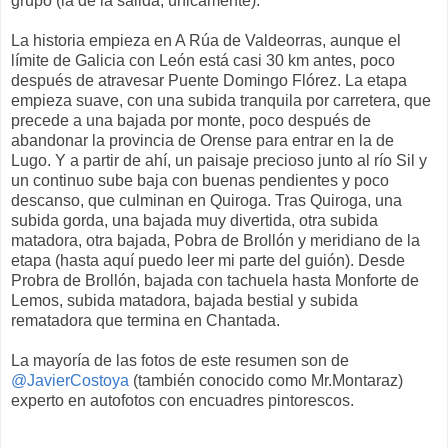
grupo (la de la salida, únicamente).
La historia empieza en A Rúa de Valdeorras, aunque el
límite de Galicia con León está casi 30 km antes, poco
después de atravesar Puente Domingo Flórez. La etapa
empieza suave, con una subida tranquila por carretera, que
precede a una bajada por monte, poco después de
abandonar la provincia de Orense para entrar en la de
Lugo. Y a partir de ahí, un paisaje precioso junto al río Sil y
un continuo sube baja con buenas pendientes y poco
descanso, que culminan en Quiroga. Tras Quiroga, una
subida gorda, una bajada muy divertida, otra subida
matadora, otra bajada, Pobra de Brollón y meridiano de la
etapa (hasta aquí puedo leer mi parte del guión). Desde
Probra de Brollón, bajada con tachuela hasta Monforte de
Lemos, subida matadora, bajada bestial y subida
rematadora que termina en Chantada.
La mayoría de las fotos de este resumen son de
@JavierCostoya
(también conocido como Mr.Montaraz)
experto en autofotos con encuadres pintorescos.