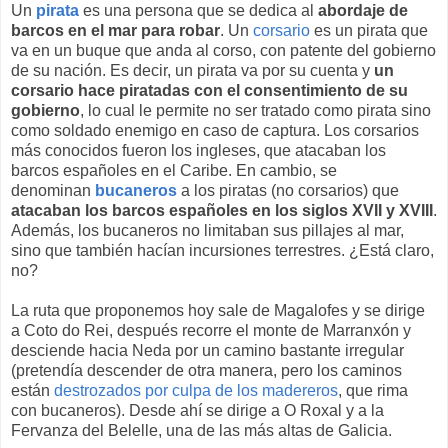
Un
pirata
es una persona que se dedica al
abordaje de
barcos en el mar para robar
. Un
corsario
es un pirata que
va en un buque que anda al corso, con patente del gobierno
de su nación. Es decir, un pirata va por su cuenta y
un
corsario hace piratadas con el consentimiento de su
gobierno
, lo cual le permite no ser tratado como pirata sino
como soldado enemigo en caso de captura. Los corsarios
más conocidos fueron los ingleses, que atacaban los
barcos españoles en el Caribe. En cambio, se
denominan
bucaneros
a los piratas (no corsarios) que
atacaban los barcos españoles en los siglos XVII y XVIII
.
Además, los bucaneros no limitaban sus pillajes al mar,
sino que también hacían incursiones terrestres. ¿Está claro,
no?
La ruta que proponemos hoy sale de Magalofes y se dirige
a Coto do Rei, después recorre el monte de Marranxón y
desciende hacia Neda por un camino bastante irregular
(pretendía descender de otra manera, pero los caminos
están
destrozados por culpa de los madereros
, que rima
con bucaneros). Desde ahí se dirige a O Roxal y a la
Fervanza del Belelle, una de las más altas de Galicia.