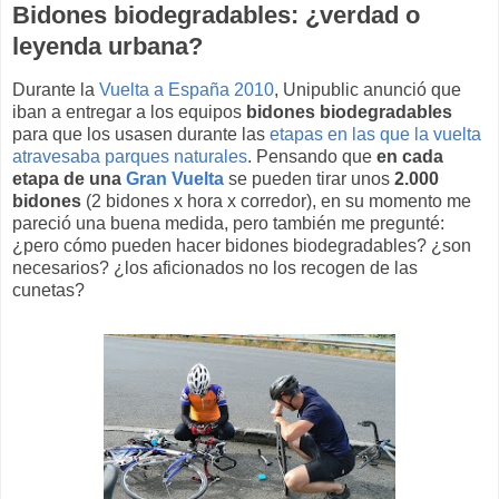
Bidones biodegradables: ¿verdad o
leyenda urbana?
Durante la
Vuelta a España 2010
, Unipublic anunció que
iban a entregar a los equipos
bidones biodegradables
para que los usasen durante las
etapas en las que la vuelta
atravesaba parques naturales
. Pensando que
en cada
etapa de una
Gran Vuelta
se pueden tirar unos
2.000
bidones
(2 bidones x hora x corredor), en su momento me
pareció una buena medida, pero también me pregunté:
¿pero cómo pueden hacer bidones biodegradables? ¿son
necesarios? ¿los aficionados no los recogen de las
cunetas?