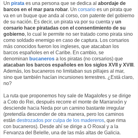
Un
pirata
es una persona que se dedica al
abordaje de
barcos en el mar para robar
. Un
corsario
es un pirata que
va en un buque que anda al corso, con patente del gobierno
de su nación. Es decir, un pirata va por su cuenta y
un
corsario hace piratadas con el consentimiento de su
gobierno
, lo cual le permite no ser tratado como pirata sino
como soldado enemigo en caso de captura. Los corsarios
más conocidos fueron los ingleses, que atacaban los
barcos españoles en el Caribe. En cambio, se
denominan
bucaneros
a los piratas (no corsarios) que
atacaban los barcos españoles en los siglos XVII y XVIII
.
Además, los bucaneros no limitaban sus pillajes al mar,
sino que también hacían incursiones terrestres. ¿Está claro,
no?
La ruta que proponemos hoy sale de Magalofes y se dirige
a Coto do Rei, después recorre el monte de Marranxón y
desciende hacia Neda por un camino bastante irregular
(pretendía descender de otra manera, pero los caminos
están
destrozados por culpa de los madereros
, que rima
con bucaneros). Desde ahí se dirige a O Roxal y a la
Fervanza del Belelle, una de las más altas de Galicia.