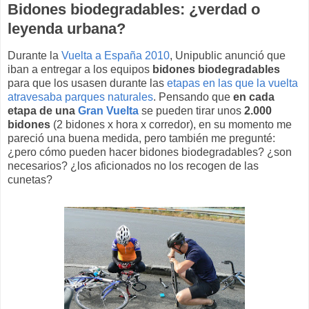
Bidones biodegradables: ¿verdad o
leyenda urbana?
Durante la
Vuelta a España 2010
, Unipublic anunció que
iban a entregar a los equipos
bidones biodegradables
para que los usasen durante las
etapas en las que la vuelta
atravesaba parques naturales
. Pensando que
en cada
etapa de una
Gran Vuelta
se pueden tirar unos
2.000
bidones
(2 bidones x hora x corredor), en su momento me
pareció una buena medida, pero también me pregunté:
¿pero cómo pueden hacer bidones biodegradables? ¿son
necesarios? ¿los aficionados no los recogen de las
cunetas?