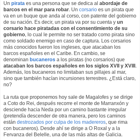
Un
pirata
es una persona que se dedica al
abordaje de
barcos en el mar para robar
. Un
corsario
es un pirata que
va en un buque que anda al corso, con patente del gobierno
de su nación. Es decir, un pirata va por su cuenta y
un
corsario hace piratadas con el consentimiento de su
gobierno
, lo cual le permite no ser tratado como pirata sino
como soldado enemigo en caso de captura. Los corsarios
más conocidos fueron los ingleses, que atacaban los
barcos españoles en el Caribe. En cambio, se
denominan
bucaneros
a los piratas (no corsarios) que
atacaban los barcos españoles en los siglos XVII y XVIII
.
Además, los bucaneros no limitaban sus pillajes al mar,
sino que también hacían incursiones terrestres. ¿Está claro,
no?
La ruta que proponemos hoy sale de Magalofes y se dirige
a Coto do Rei, después recorre el monte de Marranxón y
desciende hacia Neda por un camino bastante irregular
(pretendía descender de otra manera, pero los caminos
están
destrozados por culpa de los madereros
, que rima
con bucaneros). Desde ahí se dirige a O Roxal y a la
Fervanza del Belelle, una de las más altas de Galicia.