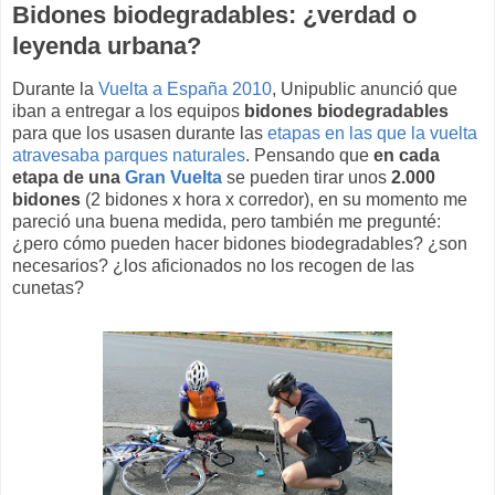
Bidones biodegradables: ¿verdad o
leyenda urbana?
Durante la
Vuelta a España 2010
, Unipublic anunció que
iban a entregar a los equipos
bidones biodegradables
para que los usasen durante las
etapas en las que la vuelta
atravesaba parques naturales
. Pensando que
en cada
etapa de una
Gran Vuelta
se pueden tirar unos
2.000
bidones
(2 bidones x hora x corredor), en su momento me
pareció una buena medida, pero también me pregunté:
¿pero cómo pueden hacer bidones biodegradables? ¿son
necesarios? ¿los aficionados no los recogen de las
cunetas?