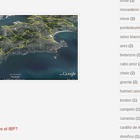
lorbé
(3)
monasterio
nieve
(3)
pontedeu
seixo blan
ares
(2)
betanzos
(2
cabo prior
(
chelo
(2)
goente
(2)
helmet ca
boston
(1)
campelo
(1
canarias
(1
castillo de
s el IBP?
doniños
(1)