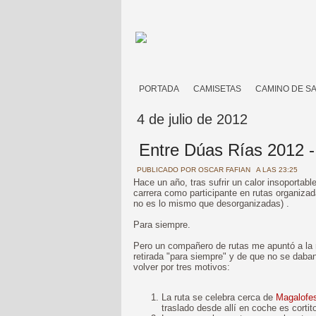
PORTADA
CAMISETAS
CAMINO DE S
4 de julio de 2012
Entre Dúas Rías 2012 - 
PUBLICADO POR
OSCAR FAFIAN
A LAS 23:25
Hace un año, tras sufrir un calor insoportabl
carrera como participante en rutas organizad
no es lo mismo que desorganizadas) .
Para siempre.
Pero un compañero de rutas me apuntó a la r
retirada "para siempre" y de que no se daba
volver por tres motivos:
La ruta se celebra cerca de
Magalofe
traslado desde allí en coche es cortit