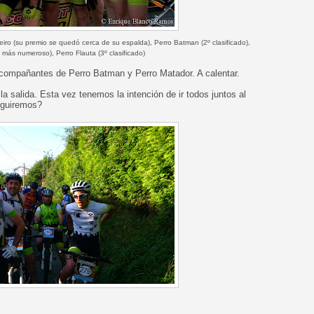
lleiro (su premio se quedó cerca de su espalda), Perro Batman (2º clasificado),
más numeroso), Perro Flauta (3º clasificado)
acompañantes de Perro Batman y Perro Matador. A calentar.
a salida. Esta vez tenemos la intención de ir todos juntos al
seguiremos?