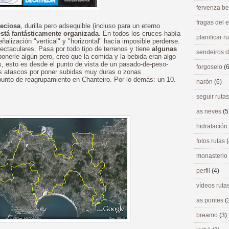
fervenza be
fragas del
reciosa
, durilla pero adsequible (incluso para un eterno
está fantásticamente organizada
. En todos los cruces había
planificar r
lización "vertical" y "horizontal" hacía imposible perderse.
ctaculares. Pasa por todo tipo de terrenos y tiene
algunas
sendeiros 
ponerle algún pero, creo que la comida y la bebida eran algo
, esto es desde el punto de vista de un pasado-de-peso-
forgoselo
(6
os atascos por poner subidas muy duras o zonas
punto de reagrupamiento en Chanteiro. Por lo demás: un 10.
narón
(6)
seguir ruta
as neves
(5
hidratación
fotos rutas
(
monasterio
perfil
(4)
vídeos ruta
as pontes
(
breamo
(3)