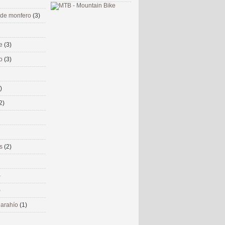
 de monfero
(3)
me
(3)
co
(3)
)
2)
ms
(2)
)
)
 narahío
(1)