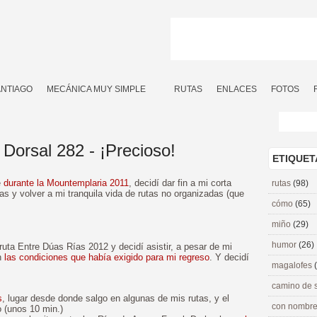
ANTIAGO
MECÁNICA MUY SIMPLE
RUTAS
ENLACES
FOTOS
Dorsal 282 - ¡Precioso!
ETIQUET
e
durante la Mountemplaria 2011
, decidí dar fin a mi corta
rutas
(98)
as y volver a mi tranquila vida de rutas no organizadas (que
cómo
(65)
miño
(29)
humor
(26)
uta Entre Dúas Rías 2012 y decidí asistir, a pesar de mi
n
las condiciones que había exigido para mi regreso
. Y decidí
magalofes
camino de 
s
, lugar desde donde salgo en algunas de mis rutas, y el
con nombre
o (unos 10 min.)