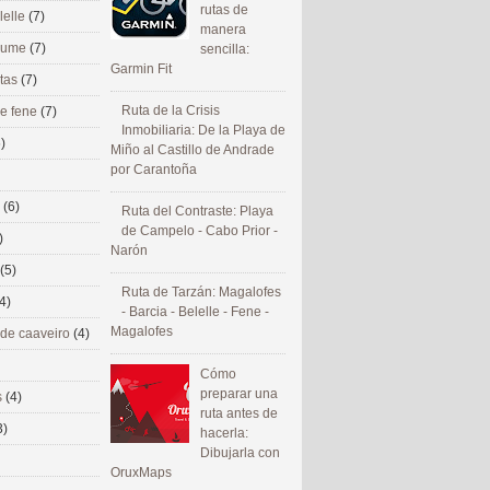
rutas de
lelle
(7)
manera
 eume
(7)
sencilla:
Garmin Fit
utas
(7)
Ruta de la Crisis
de fene
(7)
Inmobiliaria: De la Playa de
)
Miño al Castillo de Andrade
por Carantoña
s
(6)
Ruta del Contraste: Playa
de Campelo - Cabo Prior -
)
Narón
(5)
Ruta de Tarzán: Magalofes
4)
- Barcia - Belelle - Fene -
Magalofes
 de caaveiro
(4)
Cómo
preparar una
s
(4)
ruta antes de
3)
hacerla:
Dibujarla con
OruxMaps