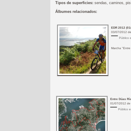
Tipos de superficies:
sendas, caminos, pist
Álbumes relacionados:
EDR
2012
(01
03/07/2012 d
Público 
Marcha
"Entr
Entre
Dúas
Rí
01/07/2012 d
Público 