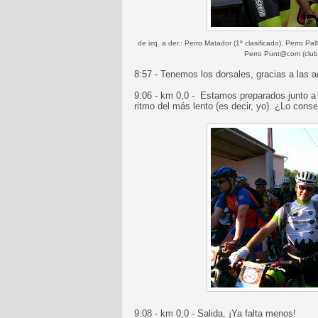
de izq. a der.: Perro Matador (1º clasificado), Perro Pa
Perro Punt@com (club 
8:57 - Tenemos los dorsales, gracias a las 
9:06 - km 0,0 - Estamos preparados junto a l
ritmo del más lento (es decir, yo). ¿Lo con
9:08 - km 0,0 - Salida. ¡Ya falta menos!