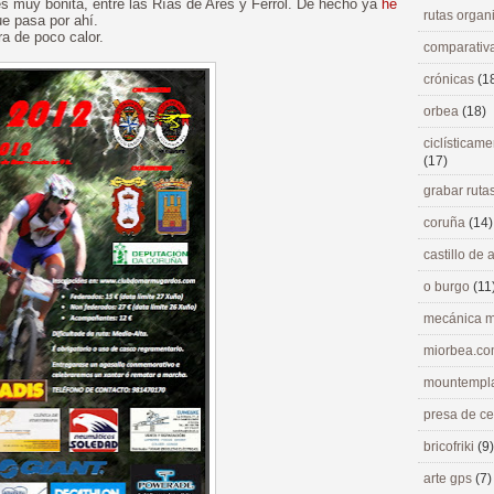
 es muy bonita, entre las Rías de Ares y Ferrol. De hecho ya
he
rutas orga
e pasa por ahí.
ra de poco calor.
comparativ
crónicas
(1
orbea
(18)
ciclísticame
(17)
grabar ruta
coruña
(14)
castillo de
o burgo
(11
mecánica m
miorbea.c
mountempl
presa de c
bricofriki
(9)
arte gps
(7)