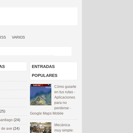
RSS
VARIOS
AS
ENTRADAS
POPULARES
Cómo guiarte
en tus rutas -
Aplicaciones
para no
perderse -
(25)
Google Maps Mobile
santiago
(24)
Mecánica
 de ave
(24)
muy simple: