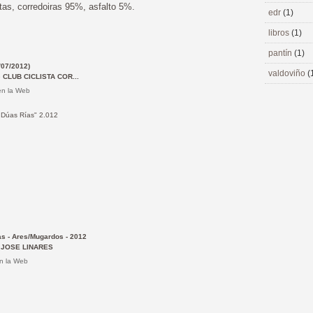
as, corredoiras 95%, asfalto 5%.
edr
(1)
libros
(1)
pantín
(1)
/07/2012)
valdoviño
(
e
CLUB CICLISTA COR...
en la Web
e
Dúas
Rías"
2.012
as
-
Ares/Mugardos
-
2012
e
JOSE LINARES
en la Web