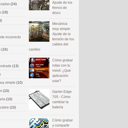
Ajuste de los
nizadas
(24)
frenos de
a
(18)
disco
8)
Mecánica
muy simple:
Ajuste de la
nte incorrecto
tensión de los
cables del
cambio
s
(16)
Cómo grabar
rutas con tu
 andrade
(13)
móvil: ¿Qué
)
aplicación
usar?
uy simple
(10)
om
(10)
Gamin Edge
705 - Cómo
aria
(10)
cambiar la
batería
ecebre
(10)
Cómo grabar
y compartir