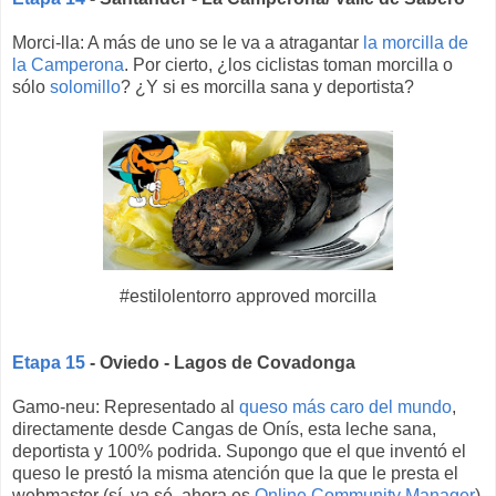
Morci-lla: A más de uno se le va a atragantar
la morcilla de
la Camperona
. Por cierto, ¿los ciclistas toman morcilla o
sólo
solomillo
? ¿Y si es morcilla sana y deportista?
#estilolentorro approved morcilla
Etapa 15
- Oviedo - Lagos de Covadonga
Gamo-neu: Representado al
queso más caro del mundo
,
directamente desde Cangas de Onís, esta leche sana,
deportista y 100% podrida. Supongo que el que inventó el
queso le prestó la misma atención que la que le presta el
webmaster (sí, ya sé, ahora es
Online Community Manager
)