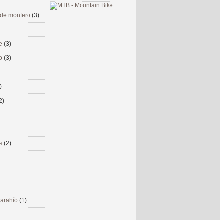
 de monfero
(3)
me
(3)
co
(3)
)
2)
ms
(2)
)
)
 narahío
(1)