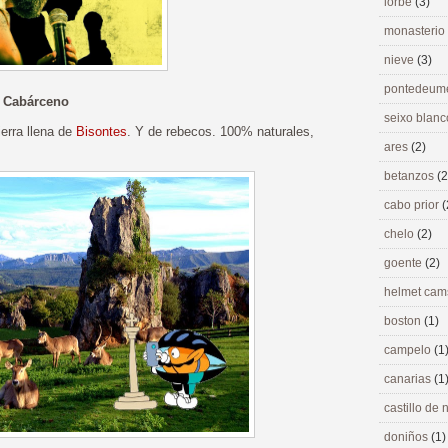
lorbé
(3)
monasterio
nieve
(3)
pontedeu
e Cabárceno
seixo blan
erra llena de
Bisontes
. Y de rebecos. 100% naturales,
ares
(2)
betanzos
(2
cabo prior
(
chelo
(2)
goente
(2)
helmet ca
boston
(1)
campelo
(1
canarias
(1
castillo de
doniños
(1)