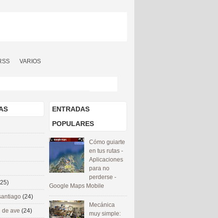
RSS
VARIOS
AS
ENTRADAS
POPULARES
Cómo guiarte
en tus rutas -
Aplicaciones
para no
perderse -
(25)
Google Maps Mobile
santiago
(24)
Mecánica
 de ave
(24)
muy simple: