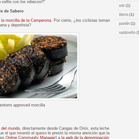
 selfie con los rebecos!!"
edr
(1)
le de Sabero
libros
(1)
r
la morcilla de la Camperona
. Por cierto, ¿los ciclistas toman
pantín
(1)
sana y deportista?
valdoviño
(
lentorro approved morcilla
 del mundo
, directamente desde Cangas de Onís, esta leche
e el que inventó el queso le prestó la misma atención que la
a es
Online Community Manager
) a
la web de la denominación