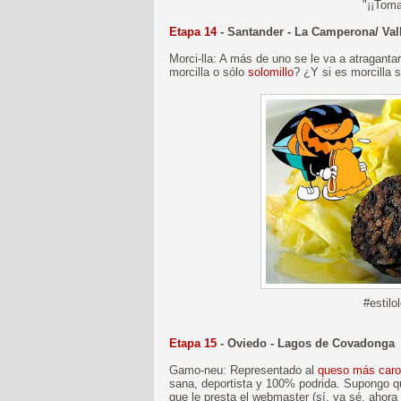
"¡¡Toma
Etapa 14
- Santander - La Camperona/ Val
Morci-lla: A más de uno se le va a atraganta
morcilla o sólo
solomillo
? ¿Y si es morcilla 
#estilo
Etapa 15
- Oviedo - Lagos de Covadonga
Gamo-neu: Representado al
queso más caro
sana, deportista y 100% podrida. Supongo qu
que le presta el webmaster (sí, ya sé, ahor