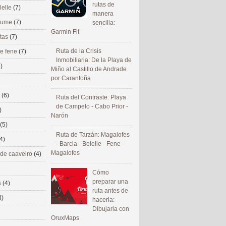
rutas de
lelle
(7)
manera
 eume
(7)
sencilla:
Garmin Fit
utas
(7)
Ruta de la Crisis
de fene
(7)
Inmobiliaria: De la Playa de
)
Miño al Castillo de Andrade
por Carantoña
s
(6)
Ruta del Contraste: Playa
de Campelo - Cabo Prior -
)
Narón
(5)
Ruta de Tarzán: Magalofes
4)
- Barcia - Belelle - Fene -
Magalofes
 de caaveiro
(4)
Cómo
preparar una
s
(4)
ruta antes de
3)
hacerla:
Dibujarla con
OruxMaps