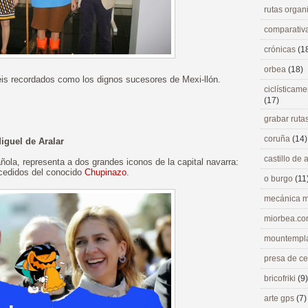
rutas orga
comparativ
crónicas
(1
orbea
(18)
éis recordados como los dignos sucesores de Mexi-llón.
ciclísticame
(17)
grabar ruta
coruña
(14)
iguel de Aralar
castillo de
ola, representa a dos grandes iconos de la capital navarra:
ecedidos del conocido
Chupinazo
.
o burgo
(11
mecánica m
miorbea.c
mountempl
presa de c
bricofriki
(9)
arte gps
(7)