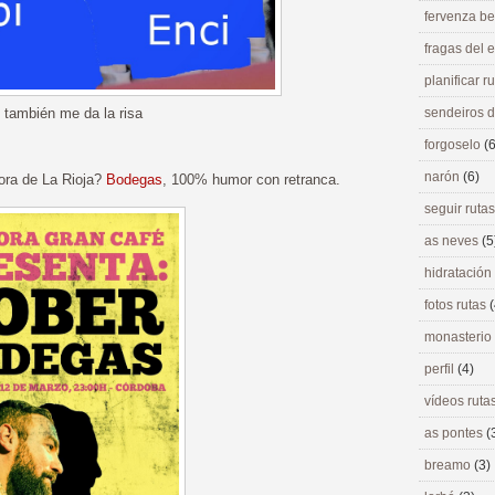
fervenza be
fragas del
planificar r
 también me da la risa
sendeiros 
forgoselo
(6
narón
(6)
ora de La Rioja?
Bodegas
, 100% humor con retranca.
seguir ruta
as neves
(5
hidratación
fotos rutas
(
monasterio
perfil
(4)
vídeos ruta
as pontes
(
breamo
(3)