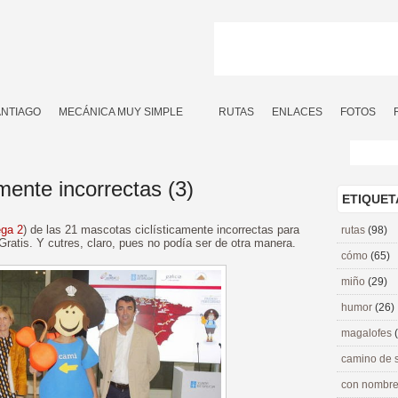
ANTIAGO
MECÁNICA MUY SIMPLE
RUTAS
ENLACES
FOTOS
mente incorrectas (3)
ETIQUET
ega 2
) de las 21 mascotas ciclísticamente incorrectas para
rutas
(98)
ratis. Y cutres, claro, pues no podía ser de otra manera.
cómo
(65)
miño
(29)
humor
(26)
magalofes
camino de 
con nombre