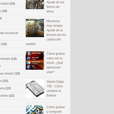
Ajuste de los
nizadas
(24)
frenos de
a
(18)
disco
8)
Mecánica
muy simple:
Ajuste de la
nte incorrecto
tensión de los
cables del
cambio
s
(16)
Cómo grabar
rutas con tu
 andrade
(13)
móvil: ¿Qué
)
aplicación
usar?
uy simple
(10)
om
(10)
Gamin Edge
705 - Cómo
aria
(10)
cambiar la
batería
ecebre
(10)
Cómo grabar
y compartir