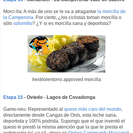
Morci-lla: A más de uno se le va a atragantar
la morcilla de
la Camperona
. Por cierto, ¿los ciclistas toman morcilla o
sólo
solomillo
? ¿Y si es morcilla sana y deportista?
#estilolentorro approved morcilla
Etapa 15
- Oviedo - Lagos de Covadonga
Gamo-neu: Representado al
queso más caro del mundo
,
directamente desde Cangas de Onís, esta leche sana,
deportista y 100% podrida. Supongo que el que inventó el
queso le prestó la misma atención que la que le presta el
webmaster (sí, ya sé, ahora es
Online Community Manager
)