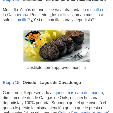
Morci-lla: A más de uno se le va a atragantar
la morcilla de
la Camperona
. Por cierto, ¿los ciclistas toman morcilla o
sólo
solomillo
? ¿Y si es morcilla sana y deportista?
#estilolentorro approved morcilla
Etapa 15
- Oviedo - Lagos de Covadonga
Gamo-neu: Representado al
queso más caro del mundo
,
directamente desde Cangas de Onís, esta leche sana,
deportista y 100% podrida. Supongo que el que inventó el
queso le prestó la misma atención que la que le presta el
webmaster (sí, ya sé, ahora es
Online Community Manager
)