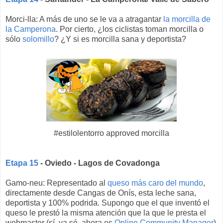
Morci-lla: A más de uno se le va a atragantar
la morcilla de
la Camperona
. Por cierto, ¿los ciclistas toman morcilla o
sólo
solomillo
? ¿Y si es morcilla sana y deportista?
#estilolentorro approved morcilla
Etapa 15
- Oviedo - Lagos de Covadonga
Gamo-neu: Representado al
queso más caro del mundo
,
directamente desde Cangas de Onís, esta leche sana,
deportista y 100% podrida. Supongo que el que inventó el
queso le prestó la misma atención que la que le presta el
webmaster (sí, ya sé, ahora es
Online Community Manager
)