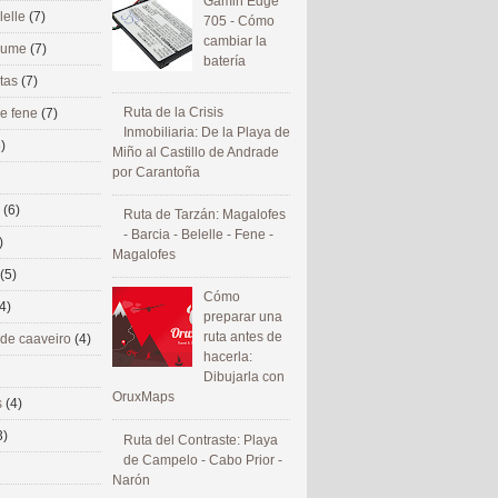
Gamin Edge
lelle
(7)
705 - Cómo
cambiar la
 eume
(7)
batería
utas
(7)
Ruta de la Crisis
de fene
(7)
Inmobiliaria: De la Playa de
)
Miño al Castillo de Andrade
por Carantoña
s
(6)
Ruta de Tarzán: Magalofes
- Barcia - Belelle - Fene -
)
Magalofes
(5)
Cómo
4)
preparar una
ruta antes de
 de caaveiro
(4)
hacerla:
Dibujarla con
OruxMaps
s
(4)
3)
Ruta del Contraste: Playa
de Campelo - Cabo Prior -
Narón