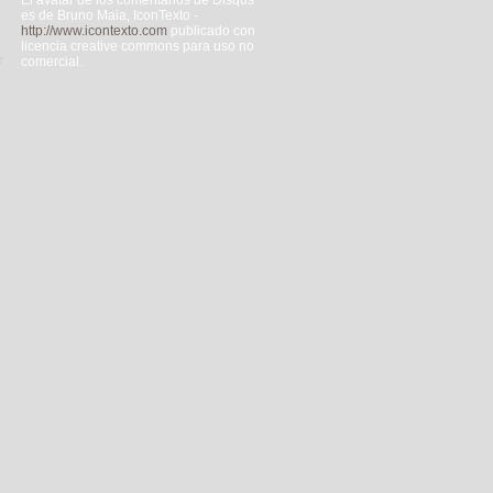
El avatar de los comentarios de Disqus
es de Bruno Maia, IconTexto -
http://www.icontexto.com
publicado con
licencia creative commons para uso no
e
comercial.