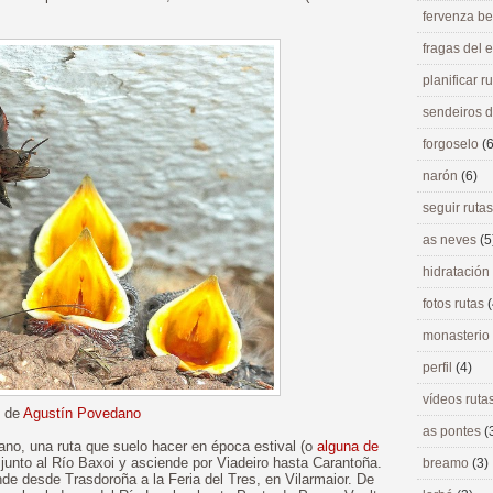
fervenza be
fragas del
planificar r
sendeiros 
forgoselo
(6
narón
(6)
seguir ruta
as neves
(5
hidratación
fotos rutas
(
monasterio
perfil
(4)
vídeos ruta
o de
Agustín Povedano
as pontes
(
ano, una ruta que suelo hacer en época estival (o
alguna de
 junto al Río Baxoi y asciende por Viadeiro hasta Carantoña.
breamo
(3)
de desde Trasdoroña a la Feria del Tres, en Vilarmaior. De