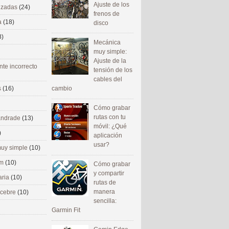
Ajuste de los
nizadas
(24)
frenos de
a
(18)
disco
8)
Mecánica
muy simple:
Ajuste de la
nte incorrecto
tensión de los
cables del
cambio
s
(16)
Cómo grabar
rutas con tu
 andrade
(13)
móvil: ¿Qué
)
aplicación
usar?
uy simple
(10)
om
(10)
Cómo grabar
y compartir
aria
(10)
rutas de
manera
ecebre
(10)
sencilla:
Garmin Fit