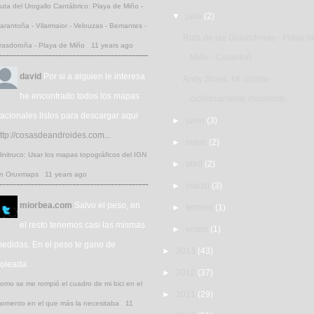
uta del Urogallo Cantábrico: Playa de Miño -
▼
julio
(2)
arantoña - Vilarmaior - Velouzas - Bemantes -
Ruta de las Golondrinas - Playa d
rasdoroña - Playa de Miño
·
11 years ago
Miño - Carantoñ...
david
Por si a alguien le interesa
Andy Shrek: Mi ciclista
he encontrado todos los mapas
ciclísticamente incorrecto...
acionales listos para descargar aqui
►
junio
(3)
ttp://cosasdeandroides.com...
►
mayo
(2)
initruco: Usar los mapas topográficos del IGN
►
abril
(2)
n Oruxmaps
·
11 years ago
►
marzo
(3)
miorbea.com
Salvo el peso, en
►
febrero
(1)
el resto tenemos casi las mismas
►
enero
(1)
edidas. En el peso te gano de
►
2013
(43)
oleada.
►
2012
(37)
omo se me rompió el cuadro de mi bici en el
►
2011
(29)
omento en el que más la necesitaba
·
11