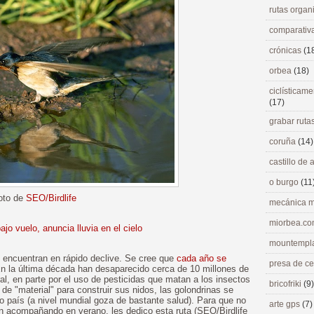
rutas orga
comparativ
crónicas
(1
orbea
(18)
ciclísticame
(17)
grabar ruta
coruña
(14)
castillo de
o burgo
(11
oto de
SEO/Birdlife
mecánica m
miorbea.c
jo vuelo, anuncia lluvia en el cielo
mountempl
 encuentran en rápido declive. Se cree que
cada año se
presa de c
 En la última década han desaparecido cerca de 10 millones de
ral, en parte por el uso de pesticidas que matan a los insectos
bricofriki
(9)
a de "material" para construir sus nidos, las golondrinas se
o país (a nivel mundial goza de bastante salud). Para que no
arte gps
(7)
n acompañando en verano, les dedico esta ruta (SEO/Birdlife