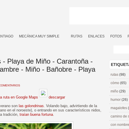
ANTIAGO
MECÁNICA MUY SIMPLE
RUTAS
ENLACES
FOTOS
 - Playa de Miño - Carantoña -
ETIQUET
Lambre - Miño - Bañobre - Playa
rutas
(98)
cómo
(65)
COMENTARIOS
miño
(29)
la ruta en Google Maps
descargar
humor
(26)
 verano son
las golondrinas
. Volando bajo, advirtiendo de la
magalofes
rano en el noroeste), o entrando en sus característicos nidos,
a tradición,
traían buena fortuna
.
camino de 
con nombre