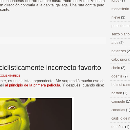
or las laderas del Río Lambre hasta Ponte do Porco. Vuelta a
lorbé
(3)
 dirección contraria a la capital gallega. Una ruta cortita pero
monasterio
esante.
nieve
(3)
pontedeu
>
seixo blan
ares
(2)
betanzos
(2
cabo prior
(
ciclísticamente incorrecto favorito
chelo
(2)
COMENTARIOS
goente
(2)
ente, es un ciclista sorprendente. Me sorprendió mucho eso de
helmet ca
asi
al principio de la primera película
. Y después, cuando dice:
boston
(1)
campelo
(1
canarias
(1
castillo de
doniños
(1)