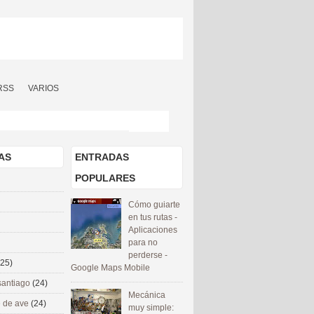
RSS
VARIOS
AS
ENTRADAS
POPULARES
Cómo guiarte
en tus rutas -
Aplicaciones
para no
perderse -
(25)
Google Maps Mobile
santiago
(24)
Mecánica
 de ave
(24)
muy simple: