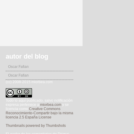
autor del blog
Oscar Fafian
Oscar Fafian
(cc) 2008-2015 miorbea.com
Todo lo aquí publicado, salvo notificación
expresa pertenece a
miorbea.com
y se
licencia como
Creative Commons
Reconocimiento-Compartir bajo la misma
licencia 2.5 España License
.
Thumbnails powered by Thumbshots