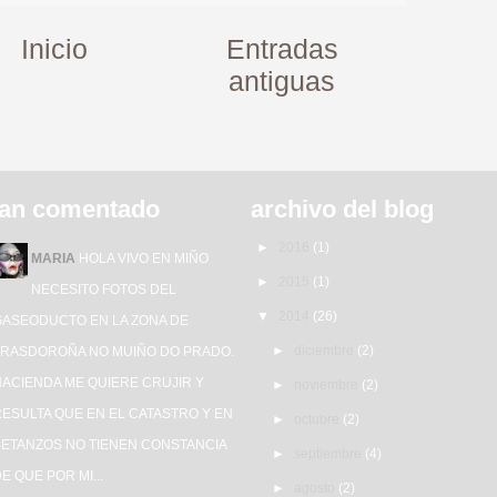
Inicio
Entradas
antiguas
an comentado
archivo del blog
►
2016
(1)
MARIA
HOLA VIVO EN MIÑO
►
2015
(1)
NECESITO FOTOS DEL
▼
2014
(26)
GASEODUCTO EN LA ZONA DE
►
diciembre
(2)
TRASDOROÑA NO MUIÑO DO PRADO.
HACIENDA ME QUIERE CRUJIR Y
►
noviembre
(2)
ESULTA QUE EN EL CATASTRO Y EN
►
octubre
(2)
BETANZOS NO TIENEN CONSTANCIA
►
septiembre
(4)
E QUE POR MI...
►
agosto
(2)