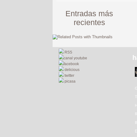
Entradas más
recientes
RSS
h
canal youtube
facebook
delicious
twitter
picasa
R
D