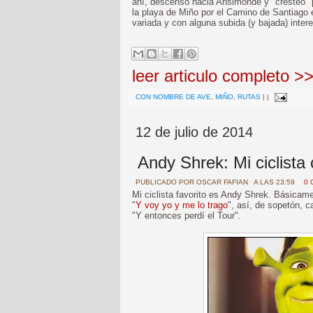
ahí, descenso hacia Ansimonde y "cresteo" p
la playa de Miño por el Camino de Santiago en
variada y con alguna subida (y bajada) inter
leer articulo completo >
CON NOMBRE DE AVE
,
MIÑO
,
RUTAS
|
|
12 de julio de 2014
Andy Shrek: Mi ciclista 
PUBLICADO POR
OSCAR FAFIAN
A LAS 23:59
0 
Mi ciclista favorito es Andy Shrek. Básicam
"
Y voy yo y me lo trago
", así, de sopetón, c
"Y entonces perdí el Tour".