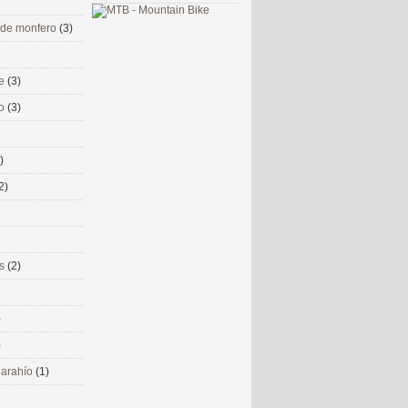
 de monfero
(3)
me
(3)
co
(3)
)
2)
ms
(2)
)
)
 narahío
(1)