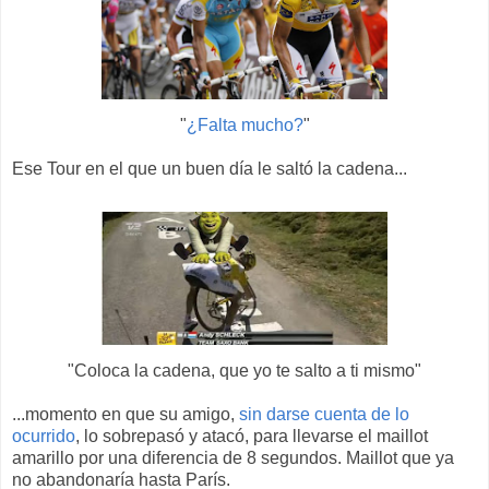
"
¿Falta mucho?
"
Ese Tour en el que un buen día le saltó la cadena...
"Coloca la cadena, que yo te salto a ti mismo"
...momento en que su amigo,
sin darse cuenta de lo
ocurrido
, lo sobrepasó y atacó, para llevarse el maillot
amarillo por una diferencia de 8 segundos. Maillot que ya
no abandonaría hasta París.