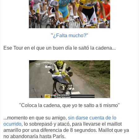
"
¿Falta mucho?
"
Ese Tour en el que un buen día le saltó la cadena...
"Coloca la cadena, que yo te salto a ti mismo"
...momento en que su amigo,
sin darse cuenta de lo
ocurrido
, lo sobrepasó y atacó, para llevarse el maillot
amarillo por una diferencia de 8 segundos. Maillot que ya
no abandonaría hasta París.