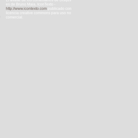
El avatar de los comentarios de Disqus
es de Bruno Maia, IconTexto -
http://www.icontexto.com
publicado con
licencia creative commons para uso no
e
comercial.