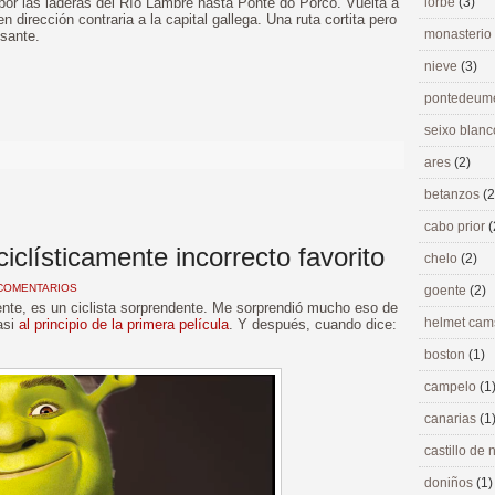
or las laderas del Río Lambre hasta Ponte do Porco. Vuelta a
lorbé
(3)
 dirección contraria a la capital gallega. Una ruta cortita pero
monasterio
esante.
nieve
(3)
pontedeu
>
seixo blan
ares
(2)
betanzos
(2
cabo prior
(
ciclísticamente incorrecto favorito
chelo
(2)
COMENTARIOS
goente
(2)
ente, es un ciclista sorprendente. Me sorprendió mucho eso de
helmet ca
asi
al principio de la primera película
. Y después, cuando dice:
boston
(1)
campelo
(1
canarias
(1
castillo de
doniños
(1)