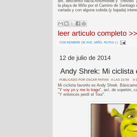
ahí, descenso hacia Ansimonde y "cresteo" p
la playa de Miño por el Camino de Santiago en
variada y con alguna subida (y bajada) inter
leer articulo completo >
CON NOMBRE DE AVE
,
MIÑO
,
RUTAS
|
|
12 de julio de 2014
Andy Shrek: Mi ciclista 
PUBLICADO POR
OSCAR FAFIAN
A LAS 23:59
0 
Mi ciclista favorito es Andy Shrek. Básicam
"
Y voy yo y me lo trago
", así, de sopetón, c
"Y entonces perdí el Tour".