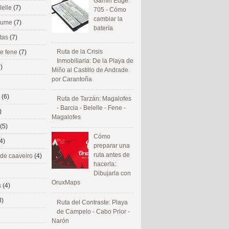
Gamin Edge
lelle
(7)
705 - Cómo
cambiar la
 eume
(7)
batería
utas
(7)
Ruta de la Crisis
de fene
(7)
Inmobiliaria: De la Playa de
)
Miño al Castillo de Andrade
por Carantoña
s
(6)
Ruta de Tarzán: Magalofes
- Barcia - Belelle - Fene -
)
Magalofes
(5)
Cómo
4)
preparar una
ruta antes de
 de caaveiro
(4)
hacerla:
Dibujarla con
OruxMaps
s
(4)
3)
Ruta del Contraste: Playa
de Campelo - Cabo Prior -
Narón