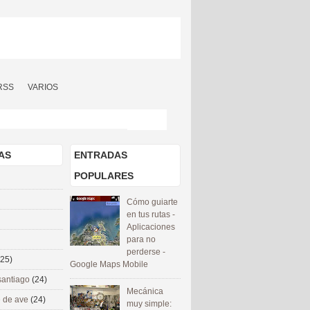
RSS
VARIOS
AS
ENTRADAS
POPULARES
Cómo guiarte
en tus rutas -
Aplicaciones
para no
perderse -
(25)
Google Maps Mobile
santiago
(24)
Mecánica
 de ave
(24)
muy simple: