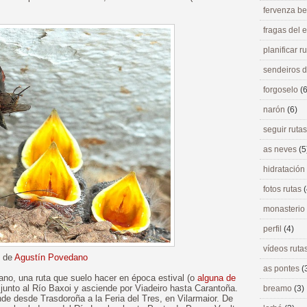
fervenza be
fragas del
planificar r
sendeiros 
forgoselo
(6
narón
(6)
seguir ruta
as neves
(5
hidratación
fotos rutas
(
monasterio
perfil
(4)
vídeos ruta
o de
Agustín Povedano
as pontes
(
ano, una ruta que suelo hacer en época estival (o
alguna de
 junto al Río Baxoi y asciende por Viadeiro hasta Carantoña.
breamo
(3)
de desde Trasdoroña a la Feria del Tres, en Vilarmaior. De