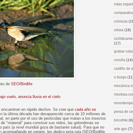
rutas orga
comparativ
crónicas
(1
orbea
(18)
ciclísticame
(17)
grabar ruta
coruña
(14)
castillo de
o burgo
(11
oto de
SEO/Birdlife
mecánica m
miorbea.c
jo vuelo, anuncia lluvia en el cielo
mountempl
 encuentran en rápido declive. Se cree que
cada año se
presa de c
 En la última década han desaparecido cerca de 10 millones de
ral, en parte por el uso de pesticidas que matan a los insectos
bricofriki
(9)
a de "material" para construir sus nidos, las golondrinas se
o país (a nivel mundial goza de bastante salud). Para que no
arte gps
(7)
n acompañando en verano, les dedico esta ruta (SEO/Birdlife