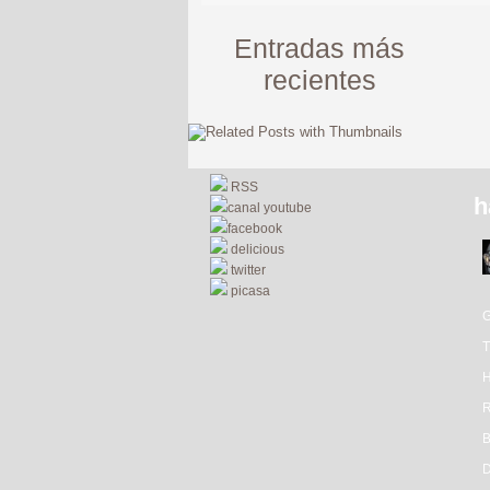
Entradas más
recientes
RSS
h
canal youtube
facebook
delicious
twitter
picasa
R
D