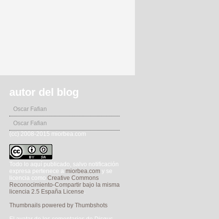
autor del blog
Oscar Fafian
Oscar Fafian
(cc) 2008-2015 miorbea.com
Todo lo aquí publicado, salvo notificación
expresa pertenece a
miorbea.com
y se
licencia como
Creative Commons
Reconocimiento-Compartir bajo la misma
licencia 2.5 España License
.
Thumbnails powered by Thumbshots