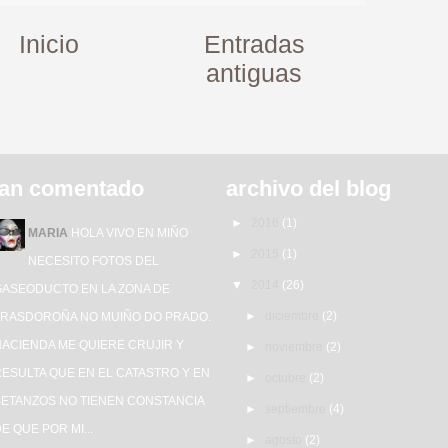
Inicio
Entradas
antiguas
an comentado
archivo del blog
►
2016
(1)
MARIA
HOLA VIVO EN MIÑO
►
2015
(1)
NECESITO FOTOS DEL
▼
2014
(26)
GASEODUCTO EN LA ZONA DE
►
diciembre
(2)
TRASDOROÑA NO MUIÑO DO PRADO.
HACIENDA ME QUIERE CRUJIR Y
►
noviembre
(2)
ESULTA QUE EN EL CATASTRO Y EN
►
octubre
(2)
BETANZOS NO TIENEN CONSTANCIA
►
septiembre
(4)
E QUE POR MI...
►
agosto
(2)