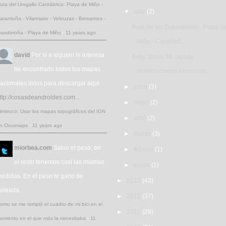
uta del Urogallo Cantábrico: Playa de Miño -
▼
julio
(2)
arantoña - Vilarmaior - Velouzas - Bemantes -
Ruta de las Golondrinas - Playa d
rasdoroña - Playa de Miño
·
11 years ago
Miño - Carantoñ...
david
Por si a alguien le interesa
Andy Shrek: Mi ciclista
he encontrado todos los mapas
ciclísticamente incorrecto...
acionales listos para descargar aqui
►
junio
(3)
ttp://cosasdeandroides.com...
►
mayo
(2)
initruco: Usar los mapas topográficos del IGN
►
abril
(2)
n Oruxmaps
·
11 years ago
►
marzo
(3)
miorbea.com
Salvo el peso, en
►
febrero
(1)
el resto tenemos casi las mismas
►
enero
(1)
edidas. En el peso te gano de
►
2013
(43)
oleada.
►
2012
(37)
omo se me rompió el cuadro de mi bici en el
►
2011
(29)
omento en el que más la necesitaba
·
11