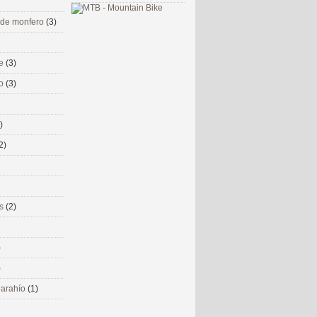
 de monfero
(3)
me
(3)
co
(3)
)
2)
ms
(2)
)
)
 narahío
(1)