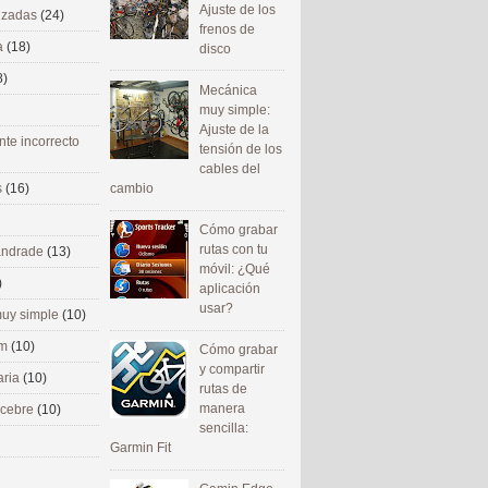
Ajuste de los
nizadas
(24)
frenos de
a
(18)
disco
8)
Mecánica
muy simple:
Ajuste de la
nte incorrecto
tensión de los
cables del
cambio
s
(16)
Cómo grabar
rutas con tu
 andrade
(13)
móvil: ¿Qué
)
aplicación
usar?
uy simple
(10)
om
(10)
Cómo grabar
y compartir
aria
(10)
rutas de
manera
ecebre
(10)
sencilla:
Garmin Fit