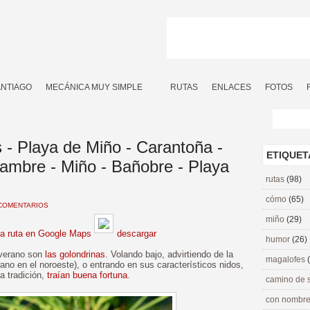
ANTIAGO
MECÁNICA MUY SIMPLE
RUTAS
ENLACES
FOTOS
 - Playa de Miño - Carantoña -
ETIQUET
Lambre - Miño - Bañobre - Playa
rutas
(98)
cómo
(65)
COMENTARIOS
miño
(29)
la ruta en Google Maps
descargar
humor
(26)
 verano son
las golondrinas
. Volando bajo, advirtiendo de la
magalofes
rano en el noroeste), o entrando en sus característicos nidos,
a tradición,
traían buena fortuna
.
camino de 
con nombre