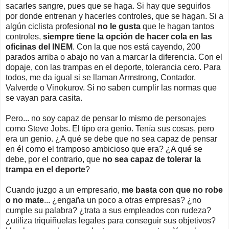
sacarles sangre, pues que se haga. Si hay que seguirlos
por donde entrenan y hacerles controles, que se hagan. Si a
algún ciclista profesional
no le gusta
que le hagan tantos
controles,
siempre tiene la opción de hacer cola en las
oficinas del INEM
. Con la que nos está cayendo,
200
parados arriba o abajo no van a marcar la diferencia. Con e
l
dopaje, con las trampas en el deporte, tolerancia cero. Para
todos, me da igual si se llaman Armstrong, Contador,
Valverde o Vinokurov. Si no saben cumplir las normas que
se vayan para casita.
Pero... no soy capaz de pensar lo mismo de personajes
como Steve Jobs. El tipo era genio. Tenía sus cosas, pero
era un genio. ¿A qué se debe que no sea capaz de pensar
en él como el tramposo ambicioso que era? ¿A qué se
debe, por el contrario, que
no sea capaz de tolerar la
trampa en el deporte
?
Cuando juzgo a un empresario,
me basta con que no robe
o no mate
... ¿engaña un poco a otras empresas? ¿no
cumple su palabra? ¿trata a sus empleados con rudeza?
¿utiliza triquiñuelas legales para conseguir sus objetivos?