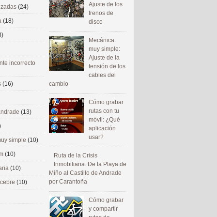
Ajuste de los
nizadas
(24)
frenos de
a
(18)
disco
8)
Mecánica
muy simple:
Ajuste de la
nte incorrecto
tensión de los
cables del
cambio
s
(16)
Cómo grabar
rutas con tu
 andrade
(13)
móvil: ¿Qué
)
aplicación
usar?
uy simple
(10)
om
(10)
Ruta de la Crisis
Inmobiliaria: De la Playa de
aria
(10)
Miño al Castillo de Andrade
por Carantoña
ecebre
(10)
Cómo grabar
y compartir