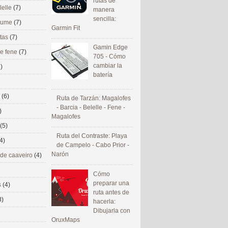
rutas de
lelle
(7)
manera
sencilla:
 eume
(7)
Garmin Fit
utas
(7)
Gamin Edge
de fene
(7)
705 - Cómo
cambiar la
)
batería
s
(6)
Ruta de Tarzán: Magalofes
- Barcia - Belelle - Fene -
)
Magalofes
(5)
Ruta del Contraste: Playa
4)
de Campelo - Cabo Prior -
Narón
 de caaveiro
(4)
Cómo
preparar una
s
(4)
ruta antes de
3)
hacerla:
Dibujarla con
OruxMaps