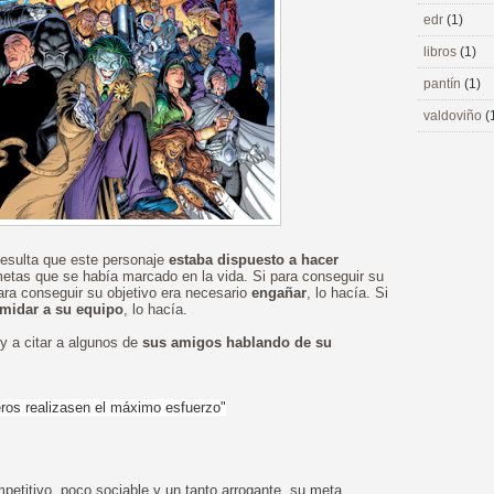
edr
(1)
libros
(1)
pantín
(1)
valdoviño
(
Resulta que este personaje
estaba dispuesto a hacer
etas que se había marcado en la vida. Si para conseguir su
para conseguir su objetivo era necesario
engañar
, lo hacía. Si
imidar a su equipo
, lo hacía.
y a citar a algunos de
sus amigos hablando de su
ros realizasen el máximo esfuerzo"
mpetitivo, poco sociable y un tanto arrogante, su meta