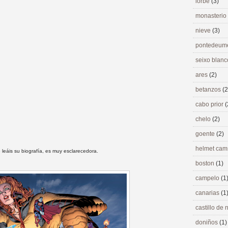
lorbé
(3)
monasterio
nieve
(3)
pontedeu
seixo blan
ares
(2)
betanzos
(2
cabo prior
(
chelo
(2)
goente
(2)
helmet ca
leáis su biografía, es muy esclarecedora.
boston
(1)
campelo
(1
canarias
(1
castillo de
doniños
(1)