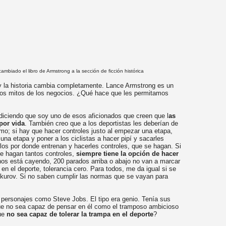
iado el libro de Armstrong a la sección de ficción histórica
 y la historia cambia completamente. Lance Armstrong es un
s mitos de los negocios. ¿Qué hace que les permitamos
diciendo que soy uno de esos aficionados que creen que l
as
por vida
. También creo que a los deportistas les deberían de
smo; si hay que hacer controles justo al empezar una etapa,
na etapa y poner a los ciclistas a hacer pipí y sacarles
los por donde entrenan y hacerles controles, que se hagan. Si
le hagan tantos controles,
siempre tiene la opción de hacer
nos está cayendo,
200 parados arriba o abajo no van a marcar
 en el deporte, tolerancia cero. Para todos, me da igual si se
okurov. Si no saben cumplir las normas que se vayan para
 personajes como Steve Jobs. El tipo era genio. Tenía sus
ue no sea capaz de pensar en él como el tramposo ambicioso
que
no sea capaz de tolerar la trampa en el deporte
?