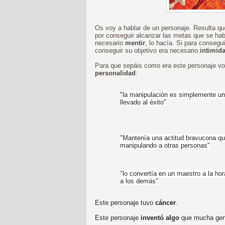
Os voy a hablar de un personaje. Resulta q
por conseguir alcanzar las metas que se hab
necesario
mentir
, lo hacía. Si para consegu
conseguir su objetivo era necesario
intimid
Para que sepáis como era este personaje vo
personalidad
:
"
la manipulación es simplemente un
llevado al éxito"
"Mantenía
una actitud bravucona qu
manipulando a otras personas"
"
lo convertía en un maestro a la hor
a los demás"
Este personaje tuvo
cáncer
.
Este personaje
inventó algo
que mucha gent