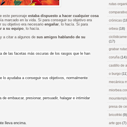
rutas orga
comparativ
ue este personaje
estaba dispuesto a hacer cualquier cosa
ía marcado en la vida. Si para conseguir su objetivo era
crónicas
(1
ir su objetivo era necesario
engañar
, lo hacía. Si para
ar a su equipo
, lo hacía.
orbea
(18)
y a citar a algunos de
sus amigos hablando de su
ciclísticame
(17)
grabar ruta
a de las facetas más oscuras de los rasgos que le han
coruña
(14)
castillo de
o burgo
(11
e lo ayudaba a conseguir sus objetivos, normalmente
mecánica m
miorbea.c
a de embaucar, presionar, persuadir, halagar e intimidar
mountempl
presa de c
bricofriki
(9)
e lleva encima.
arte gps
(7)