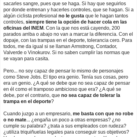
sacarles sangre, pues que se haga. Si hay que seguirlos
por donde entrenan y hacerles controles, que se hagan. Si a
algún ciclista profesional
no le gusta
que le hagan tantos
controles,
siempre tiene la opción de hacer cola en las
oficinas del INEM
. Con la que nos está cayendo,
200
parados arriba o abajo no van a marcar la diferencia. Con e
l
dopaje, con las trampas en el deporte, tolerancia cero. Para
todos, me da igual si se llaman Armstrong, Contador,
Valverde o Vinokurov. Si no saben cumplir las normas que
se vayan para casita.
Pero... no soy capaz de pensar lo mismo de personajes
como Steve Jobs. El tipo era genio. Tenía sus cosas, pero
era un genio. ¿A qué se debe que no sea capaz de pensar
en él como el tramposo ambicioso que era? ¿A qué se
debe, por el contrario, que
no sea capaz de tolerar la
trampa en el deporte
?
Cuando juzgo a un empresario,
me basta con que no robe
o no mate
... ¿engaña un poco a otras empresas? ¿no
cumple su palabra? ¿trata a sus empleados con rudeza?
¿utiliza triquiñuelas legales para conseguir sus objetivos?