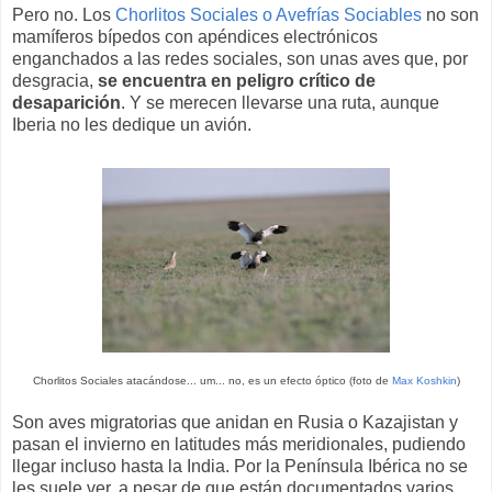
Pero no. Los
Chorlitos Sociales o Avefrías Sociables
no son
mamíferos bípedos con apéndices electrónicos
enganchados a las redes sociales, son unas aves que, por
desgracia,
se encuentra en peligro crítico de
desaparición
. Y se merecen llevarse una ruta, aunque
Iberia no les dedique un avión.
Chorlitos Sociales atacándose... um... no, es un efecto óptico (foto de
Max Koshkin
)
Son aves migratorias que anidan en Rusia o Kazajistan y
pasan el invierno en latitudes más meridionales, pudiendo
llegar incluso hasta la India. Por la Península Ibérica no se
les suele ver, a pesar de que están documentados varios