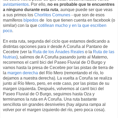
avistamientos
. Por ello,
no es probable que te encuentres
a ninguno durante esta ruta
, aunque puede ser que veas
a sus primos los
Chorlitos Comunes
- que son de esos
mamíferos
bípedos
de los que tienen cuenta en facebook (o
similar) con la que
cotillean mucho y en la que escriben
poco
.
En esta ruta, segunda del ciclo que estamos dedicando a
distintas opciones para ir desde A Coruña al Pantano de
Cecebre (ver la
Ruta de los Ánades Reales
o la
Ruta de las
Nutrias
), salimos de A Coruña pasando junto al Materno,
recorremos el carril bici del Paseo Fluvial de O Burgo y
vamos hasta la presa de Cecebre por las pistas de tierra de
la
margen derecha
del Río Mero (remontando el río, lo
dejamos a nuestra derecha). La vuelta a Coruña se realiza
junto al Río Mero, pero, en este caso, por las pistas de su
margen izquierda. Después, volvemos al carril bici del
Paseo Fluvial de O Burgo, seguimos hasta Oza y
terminamos la ruta en A Coruña. Una ruta bastante
sencillota sin grandes desniveles (hay alguna rampa al
volver por el margen izquierdo del río, pero poca cosa).