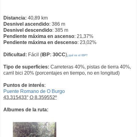
Distancia:
40,89 km
Desnivel ascendido
: 386 m
Desnivel descendido
: 385 m
Pendiente máxima en ascenso
: 21,37%
Pendiente máxima en descenso
: 23,02%
Dificultad:
Fácil (
IBP: 30CC
)
¿qué es el IBP?
Tipo de superficies:
Carreteras 40%, pistas de tierra 40%,
carril bici 20% (porcentajes en tiempo, no en longitud)
Puntos de interés
:
Puente Romano de O Burgo
43.315433°
O 8.359552º
Albumes de la ruta: