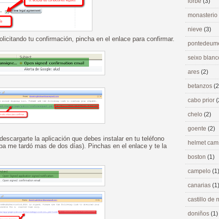
lorbé
(3)
monasterio
nieve
(3)
licitando tu confirmación, pincha en el enlace para confirmar.
pontedeu
seixo blan
ares
(2)
betanzos
(2
cabo prior
(
chelo
(2)
goente
(2)
 descargarte la aplicación que debes instalar en tu teléfono
helmet ca
ueba me tardó mas de dos días). Pinchas en el enlace y te la
boston
(1)
campelo
(1
canarias
(1
castillo de
doniños
(1)