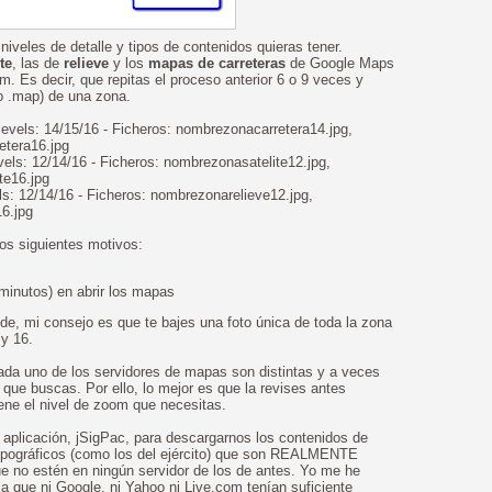
niveles de detalle y tipos de contenidos quieras tener.
te
, las de
relieve
y los
mapas de carreteras
de Google Maps
. Es decir, que repitas el proceso anterior 6 o 9 veces y
ro .map) de una zona.
evels: 14/15/16 - Ficheros: nombrezonacarretera14.jpg,
etera16.jpg
evels: 12/14/16 - Ficheros: nombrezonasatelite12.jpg,
te16.jpg
els: 12/14/16 - Ficheros: nombrezonarelieve12.jpg,
6.jpg
os siguientes motivos:
 minutos) en abrir los mapas
e, mi consejo es que te bajes una foto única de toda la zona
 y 16.
cada uno de los servidores de mapas son distintas y a veces
 que buscas. Por ello, lo mejor es que la revises antes
iene el nivel de zoom que necesitas.
 aplicación, jSigPac, para descargarnos los contenidos de
pográficos (como los del ejército) que son REALMENTE
que no estén en ningún servidor de los de antes. Yo me he
a que ni Google, ni Yahoo ni Live.com tenían suficiente