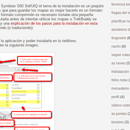
fervenza be
ga Symbian S60 3rd/UIQ el tema de la instalación es un poquito
 que para guardar los mapas es mejor hacerlo en un formato
fragas del
 formato comprimido es necesario instalar otra pequeña
tarla antes de intentar utilizar los mapas o TrekBuddy se
planificar r
Hay una
explicación de los pasos para la instalación en esta
ndo (o traduciendo):
sendeiros 
forgoselo
(6
la aplicación y poder instalarla en tu teléfono.
en la siguiente imagen.
narón
(6)
seguir ruta
as neves
(5
hidratación
fotos rutas
(
monasterio
perfil
(4)
vídeos ruta
as pontes
(
breamo
(3)