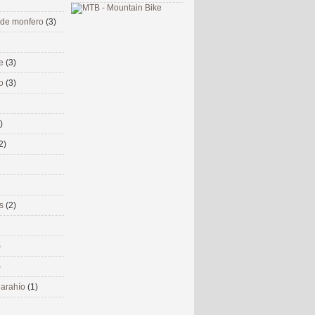
 de monfero
(3)
me
(3)
co
(3)
)
2)
ms
(2)
)
)
 narahío
(1)