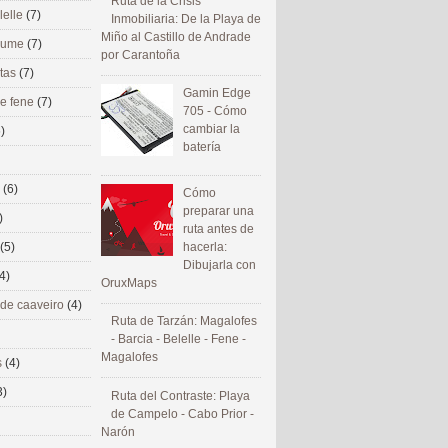
Ruta de la Crisis
lelle
(7)
Inmobiliaria: De la Playa de
Miño al Castillo de Andrade
 eume
(7)
por Carantoña
utas
(7)
Gamin Edge
de fene
(7)
705 - Cómo
cambiar la
)
batería
s
(6)
Cómo
preparar una
)
ruta antes de
(5)
hacerla:
Dibujarla con
4)
OruxMaps
 de caaveiro
(4)
Ruta de Tarzán: Magalofes
- Barcia - Belelle - Fene -
Magalofes
s
(4)
3)
Ruta del Contraste: Playa
de Campelo - Cabo Prior -
Narón