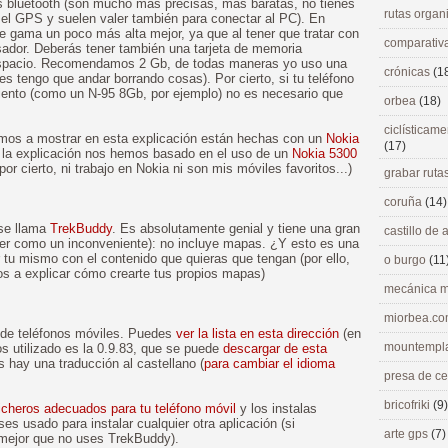
s bluetooth (son mucho más precisas, más baratas, no tienes
rutas orga
 el GPS y suelen valer también para conectar al PC). En
 de gama un poco más alta mejor, ya que al tener que tratar con
comparativ
dor. Deberás tener también una tarjeta de memoria
 espacio. Recomendamos 2 Gb, de todas maneras yo uso una
crónicas
(1
 tengo que andar borrando cosas). Por cierto, si tu teléfono
nto (como un N-95 8Gb, por ejemplo) no es necesario que
orbea
(18)
ciclísticame
vamos a mostrar en esta explicación están hechas con un
Nokia
(17)
 la explicación nos hemos basado en el uso de un
Nokia 5300
por cierto, ni trabajo en Nokia ni son mis móviles favoritos...)
grabar ruta
coruña
(14)
 se llama
TrekBuddy
. Es absolutamente genial y tiene una gran
castillo de
ver como un inconveniente): no incluye mapas. ¿Y esto es una
 tu mismo con el contenido que quieras que tengan (por ello,
o burgo
(11
mos a explicar cómo crearte tus propios mapas)
mecánica m
miorbea.c
 de teléfonos móviles. Puedes
ver la lista en esta dirección
(en
mountempl
os utilizado es la 0.9.83, que se puede
descargar de esta
s hay una traducción al castellano (
para cambiar el idioma
presa de c
bricofriki
(9)
ficheros adecuados para tu teléfono móvil
y los instalas
s usado para instalar cualquier otra aplicación (si
arte gps
(7)
mejor que no uses TrekBuddy).