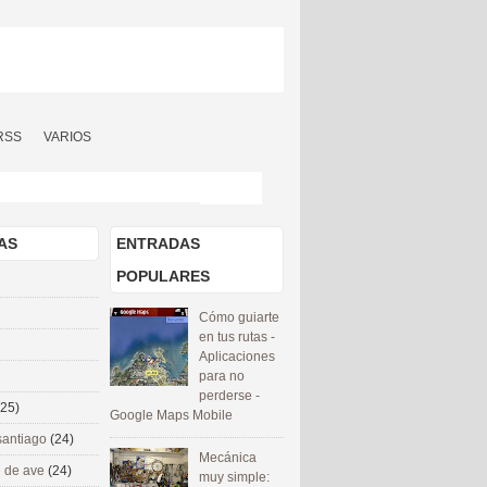
RSS
VARIOS
AS
ENTRADAS
POPULARES
Cómo guiarte
en tus rutas -
Aplicaciones
para no
perderse -
(25)
Google Maps Mobile
santiago
(24)
Mecánica
 de ave
(24)
muy simple: