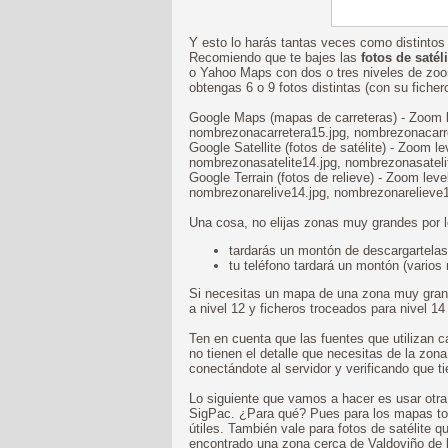
Y esto lo harás tantas veces como distintos 
Recomiendo que te bajes las
fotos de satéli
o Yahoo Maps con dos o tres niveles de zoom
obtengas 6 o 9 fotos distintas (con su fiche
Google Maps (mapas de carreteras) - Zoom l
nombrezonacarretera15.jpg, nombrezonacarr
Google Satellite (fotos de satélite) - Zoom l
nombrezonasatelite14.jpg, nombrezonasateli
Google Terrain (fotos de relieve) - Zoom lev
nombrezonarelive14.jpg, nombrezonarelieve1
Una cosa, no elijas zonas muy grandes por l
tardarás un montón de descargartelas
tu teléfono tardará un montón (varios
Si necesitas un mapa de una zona muy grand
a nivel 12 y ficheros troceados para nivel 14
Ten en cuenta que las fuentes que utilizan 
no tienen el detalle que necesitas de la zona
conectándote al servidor y verificando que t
Lo siguiente que vamos a hacer es usar otra
SigPac. ¿Para qué? Pues para los mapas to
útiles. También vale para fotos de satélite 
encontrado una zona cerca de Valdoviño de l