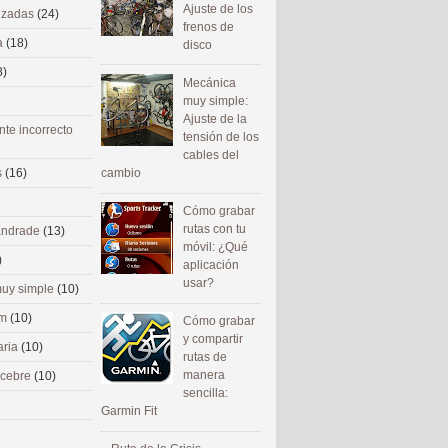
Ajuste de los
nizadas
(24)
frenos de
a
(18)
disco
8)
Mecánica
muy simple:
Ajuste de la
nte incorrecto
tensión de los
cables del
cambio
s
(16)
Cómo grabar
rutas con tu
 andrade
(13)
móvil: ¿Qué
)
aplicación
usar?
uy simple
(10)
om
(10)
Cómo grabar
y compartir
aria
(10)
rutas de
manera
ecebre
(10)
sencilla:
Garmin Fit