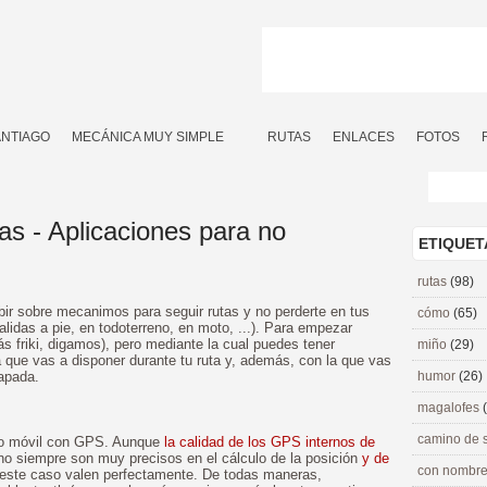
ANTIAGO
MECÁNICA MUY SIMPLE
RUTAS
ENLACES
FOTOS
as - Aplicaciones para no
ETIQUET
rutas
(98)
bir sobre mecanimos para seguir rutas y no perderte en tus
cómo
(65)
salidas a pie, en todoterreno, en moto, ...). Para empezar
 friki, digamos), pero mediante la cual puedes tener
miño
(29)
a que vas a disponer durante tu ruta y, además, con la que vas
apada.
humor
(26)
magalofes
camino de 
fono móvil con GPS. Aunque
la calidad de los GPS internos de
no siempre son muy precisos en el cálculo de la posición
y de
con nombre
 este caso valen perfectamente. De todas maneras,