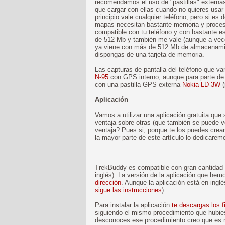
recomendamos el uso de "pastillas" externa
que cargar con ellas cuando no quieres usar
principio vale cualquier teléfono, pero si es
mapas necesitan bastante memoria y procesa
compatible con tu teléfono y con bastante
de 512 Mb y también me vale (aunque a veces
ya viene con más de 512 Mb de almacenamie
dispongas de una tarjeta de memoria.
Las capturas de pantalla del teléfono que 
N-95
con GPS interno, aunque para parte de
con una pastilla GPS externa
Nokia LD-3W
(
Aplicación
Vamos a utilizar una aplicación gratuita que
ventaja sobre otras (que también se puede 
ventaja? Pues si, porque te los puedes crear
la mayor parte de este artículo lo dedicare
TrekBuddy es compatible con gran cantidad
inglés). La versión de la aplicación que hem
dirección
. Aunque la aplicación está en inglé
sigue las instrucciones
).
Para instalar la aplicación
te descargas los 
siguiendo el mismo procedimiento que hubiese
desconoces ese procedimiento creo que es 