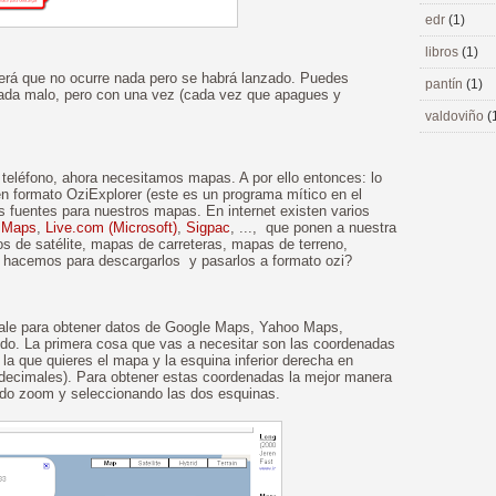
edr
(1)
libros
(1)
ecerá que no ocurre nada pero se habrá lanzado. Puedes
pantín
(1)
nada malo, pero con una vez (cada vez que apagues y
valdoviño
(
teléfono, ahora necesitamos mapas. A por ello entonces: lo
n formato OziExplorer (este es un programa mítico en el
s fuentes para nuestros mapas. En internet existen varios
 Maps
,
Live.com (Microsoft)
,
Sigpac
, ..., que ponen a nuestra
os de satélite, mapas de carreteras, mapas de terreno,
o hacemos para descargarlos y pasarlos a formato ozi?
ale para obtener datos de Google Maps, Yahoo Maps,
ido. La primera cosa que vas a necesitar son las coordenadas
 la que quieres el mapa y la esquina inferior derecha en
 decimales). Para obtener estas coordenadas la mejor manera
endo zoom y seleccionando las dos esquinas.