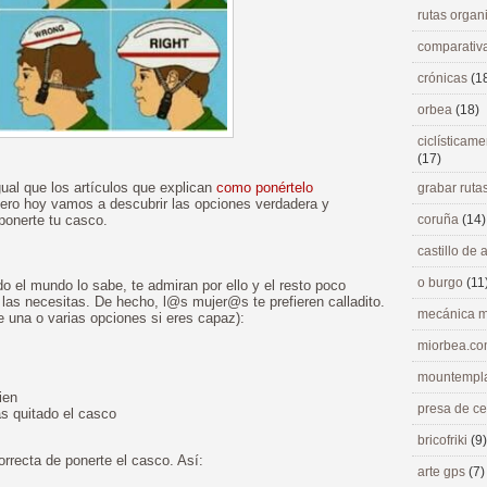
rutas orga
comparativ
crónicas
(1
orbea
(18)
ciclísticame
(17)
ual que los artículos que explican
como ponértelo
grabar ruta
ero hoy vamos a descubrir las opciones verdadera y
ponerte tu casco.
coruña
(14)
castillo de
o burgo
(11
o el mundo lo sabe, te admiran por ello y el resto poco
o las necesitas. De hecho, l@s mujer@s te prefieren calladito.
mecánica m
una o varias opciones si eres capaz):
miorbea.c
mountempl
ien
presa de c
as quitado el casco
bricofriki
(9)
rrecta de ponerte el casco. Así:
arte gps
(7)