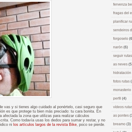
fervenza be
fragas del
planificar r
sendeiros 
forgoselo
(6
narón
(6)
seguir ruta
as neves
(5
hidratación
fotos rutas
(
monasterio
perfil
(4)
e vas y si tienes algo cuidado al ponértelo, casi seguro que
vídeos ruta
ión es que protege tu bien más preciado: tu cara bonita. En
 afectada la zona que utilizas para realizar cálculos
as pontes
(
crita. Como todavía usas los dedos para sumar y restar, y no
breamo
(3)
ódico ni
los artículos largos de la revista Bike
, poco se pierde.