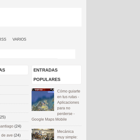
RSS
VARIOS
AS
ENTRADAS
POPULARES
Cómo guiarte
en tus rutas -
Aplicaciones
para no
perderse -
(25)
Google Maps Mobile
santiago
(24)
Mecánica
 de ave
(24)
muy simple: