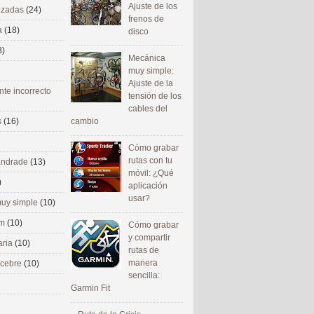
Ajuste de los
nizadas
(24)
frenos de
a
(18)
disco
8)
Mecánica
muy simple:
Ajuste de la
nte incorrecto
tensión de los
cables del
cambio
s
(16)
Cómo grabar
rutas con tu
 andrade
(13)
móvil: ¿Qué
)
aplicación
usar?
uy simple
(10)
om
(10)
Cómo grabar
y compartir
aria
(10)
rutas de
manera
ecebre
(10)
sencilla:
Garmin Fit