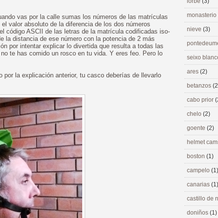
lorbé
(3)
monasterio
uando vas por la calle sumas los números de las matrículas
el valor absoluto de la diferencia de los dos números
nieve
(3)
 el código ASCII de las letras de la matrícula codificadas iso-
 de la distancia de ese número con la potencia de 2 más
pontedeu
n por intentar explicar lo divertida que resulta a todas las
 no te has comido un rosco en tu vida. Y eres feo. Pero lo
seixo blan
ares
(2)
por la explicación anterior, tu casco deberías de llevarlo
betanzos
(2
cabo prior
(
chelo
(2)
goente
(2)
helmet ca
boston
(1)
campelo
(1
canarias
(1
castillo de
doniños
(1)