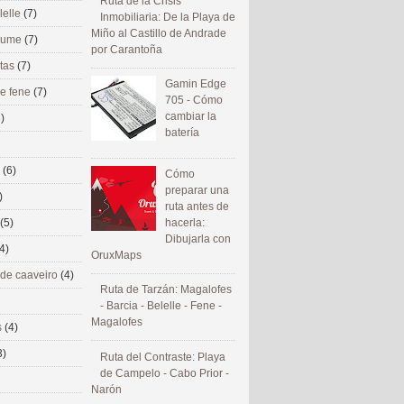
Ruta de la Crisis
lelle
(7)
Inmobiliaria: De la Playa de
Miño al Castillo de Andrade
 eume
(7)
por Carantoña
utas
(7)
Gamin Edge
de fene
(7)
705 - Cómo
cambiar la
)
batería
s
(6)
Cómo
preparar una
)
ruta antes de
(5)
hacerla:
Dibujarla con
4)
OruxMaps
 de caaveiro
(4)
Ruta de Tarzán: Magalofes
- Barcia - Belelle - Fene -
Magalofes
s
(4)
3)
Ruta del Contraste: Playa
de Campelo - Cabo Prior -
Narón