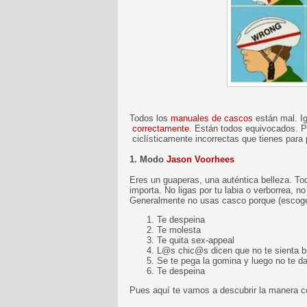
Todos los
manuales de cascos
están mal. Ig
correctamente
. Están todos equivocados. P
ciclísticamente incorrectas que tienes para 
1. Modo
Jason Voorhees
Eres un guaperas, una auténtica belleza. Tod
importa. No ligas por tu labia o verborrea, n
Generalmente no usas casco porque (escoge 
Te despeina
Te molesta
Te quita sex-appeal
L@s chic@s dicen que no te sienta b
Se te pega la gomina y luego no te d
Te despeina
Pues aquí te vamos a descubrir la manera co