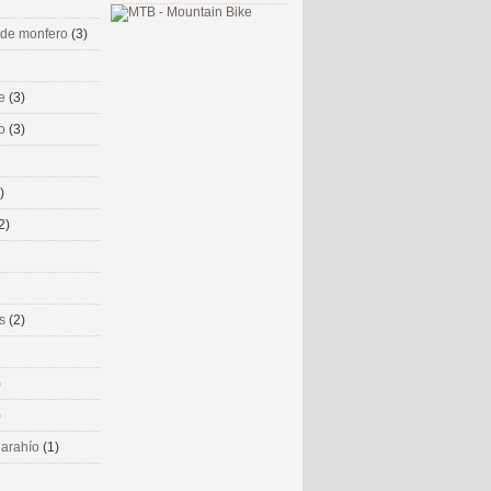
 de monfero
(3)
me
(3)
co
(3)
)
2)
ms
(2)
)
)
 narahío
(1)