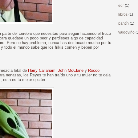
edr
(1)
libros
(1)
pantín
(1)
valdoviño
(
 parte del cerebro que necesitas para seguir haciendo el truco
 cara quedase un poco peor y perdieses algo de capacidad
claro. Pero no hay problema, nunca has destacado mucho por tu
s y todo el mundo sabe que los frikis comen y beben por
 mezcla letal de
Harry Callaham
,
John McClane
y
Rocco
ara nenazas, los Reyes te han traído uno y tu mujer no te deja
í, esta es tu mejor opción: