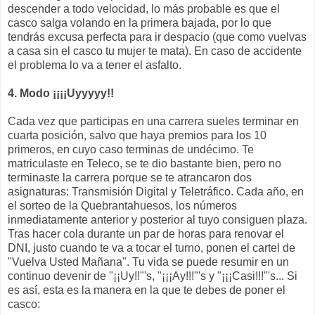
descender a todo velocidad, lo más probable es que el
casco salga volando en la primera bajada, por lo que
tendrás excusa perfecta para ir despacio (que como vuelvas
a casa sin el casco tu mujer te mata). En caso de accidente
el problema lo va a tener el asfalto.
4. Modo ¡¡¡¡Uyyyyy!!
Cada vez que participas en una carrera sueles terminar en
cuarta posición, salvo que haya premios para los 10
primeros, en cuyo caso terminas de undécimo. Te
matriculaste en Teleco, se te dio bastante bien, pero no
terminaste la carrera porque se te atrancaron dos
asignaturas: Transmisión Digital y Teletráfico. Cada año, en
el sorteo de la Quebrantahuesos, los números
inmediatamente anterior y posterior al tuyo consiguen plaza.
Tras hacer cola durante un par de horas para renovar el
DNI, justo cuando te va a tocar el turno, ponen el cartel de
"Vuelva Usted Mañana". Tu vida se puede resumir en un
continuo devenir de "¡¡Uy!!"'s, "¡¡¡Ay!!!"'s y "¡¡¡Casi!!!"'s... Si
es así, esta es la manera en la que te debes de poner el
casco: