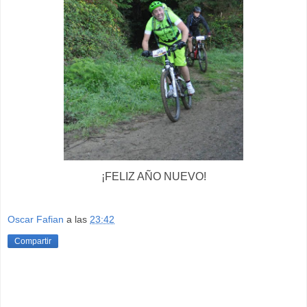
¡FELIZ AÑO NUEVO!
Oscar Fafian
a las
23:42
Compartir