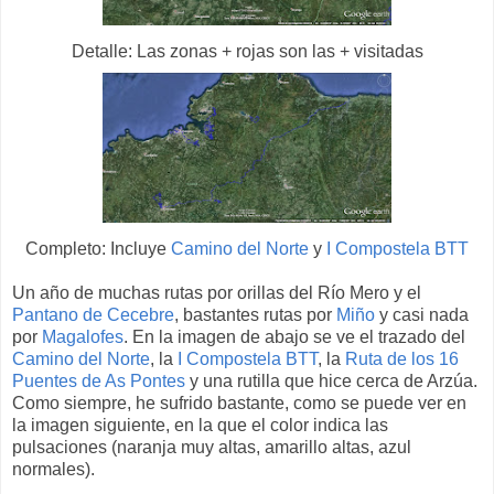
Detalle: Las zonas + rojas son las + visitadas
Completo: Incluye
Camino del Norte
y
I Compostela BTT
Un año de muchas rutas por orillas del Río Mero y el
Pantano de Cecebre
, bastantes rutas por
Miño
y casi nada
por
Magalofes
. En la imagen de abajo se ve el trazado del
Camino del Norte
, la
I Compostela BTT
, la
Ruta de los 16
Puentes de As Pontes
y una rutilla que hice cerca de Arzúa.
Como siempre, he sufrido bastante, como se puede ver en
la imagen siguiente, en la que el color indica las
pulsaciones (naranja muy altas, amarillo altas, azul
normales).