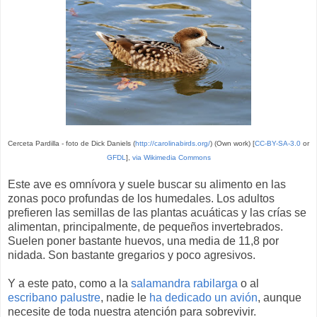
Cerceta Pardilla - foto de Dick Daniels (
http://carolinabirds.org/
) (Own work) [
CC-BY-SA-3.0
or
GFDL
],
via Wikimedia Commons
Este ave es omnívora y suele buscar su alimento en las
zonas poco profundas de los humedales. Los adultos
prefieren las semillas de las plantas acuáticas y las crías se
alimentan, principalmente, de pequeños invertebrados.
Suelen poner bastante huevos, una media de 11,8 por
nidada. Son bastante gregarios y poco agresivos.
Y a este pato, como a la
salamandra rabilarga
o al
escribano palustre
, nadie le
ha dedicado un avión
, aunque
necesite de toda nuestra atención para sobrevivir.