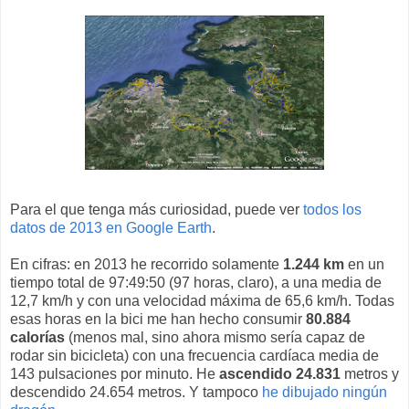
Para el que tenga más curiosidad, puede ver
todos los
datos de 2013 en Google Earth
.
En cifras: en 2013 he recorrido solamente
1.244 km
en un
tiempo total de 97:49:50 (97 horas, claro), a una media de
12,7 km/h y con una velocidad máxima de 65,6 km/h. Todas
esas horas en la bici me han hecho consumir
80.884
calorías
(menos mal, sino ahora mismo sería capaz de
rodar sin bicicleta) con una frecuencia cardíaca media de
143 pulsaciones por minuto. He
ascendido 24.831
metros y
descendido 24.654 metros. Y tampoco
he dibujado ningún