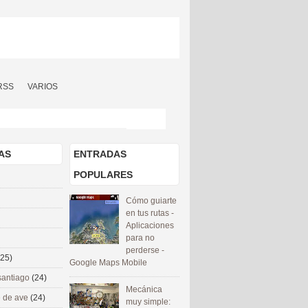
RSS
VARIOS
AS
ENTRADAS
POPULARES
Cómo guiarte
en tus rutas -
Aplicaciones
para no
perderse -
(25)
Google Maps Mobile
santiago
(24)
Mecánica
 de ave
(24)
muy simple: