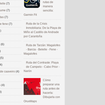
rutas de
lelle
(7)
manera
 eume
(7)
sencilla:
Garmin Fit
utas
(7)
Ruta de la Crisis
de fene
(7)
Inmobiliaria: De la Playa de
)
Miño al Castillo de Andrade
por Carantoña
s
(6)
Ruta de Tarzán: Magalofes
- Barcia - Belelle - Fene -
)
Magalofes
(5)
Ruta del Contraste: Playa
4)
de Campelo - Cabo Prior -
Narón
 de caaveiro
(4)
Cómo
preparar una
s
(4)
ruta antes de
3)
hacerla:
Dibujarla con
OruxMaps