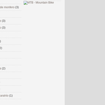
 de monfero
(3)
me
(3)
co
(3)
)
2)
ms
(2)
)
)
 narahío
(1)