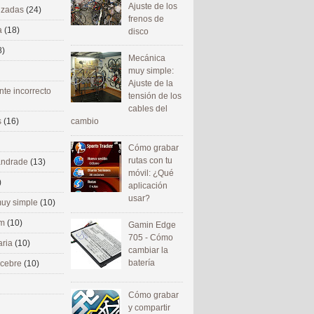
Ajuste de los
nizadas
(24)
frenos de
a
(18)
disco
8)
Mecánica
muy simple:
Ajuste de la
nte incorrecto
tensión de los
cables del
cambio
s
(16)
Cómo grabar
rutas con tu
 andrade
(13)
móvil: ¿Qué
)
aplicación
usar?
uy simple
(10)
om
(10)
Gamin Edge
705 - Cómo
aria
(10)
cambiar la
batería
ecebre
(10)
Cómo grabar
y compartir