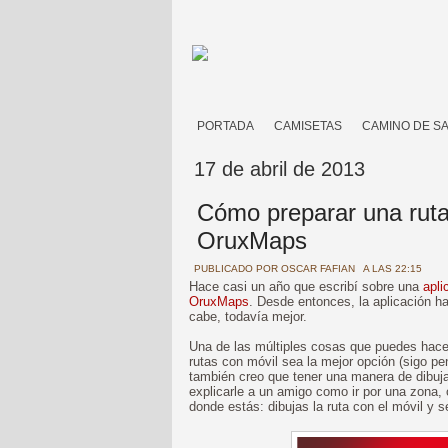
PORTADA
CAMISETAS
CAMINO DE S
17 de abril de 2013
Cómo preparar una ruta 
OruxMaps
PUBLICADO POR
OSCAR FAFIAN
A LAS 22:15
Hace casi un año que escribí sobre una
apli
OruxMaps
. Desde entonces, la aplicación h
cabe, todavía mejor.
Una de las múltiples cosas que puedes hac
rutas con móvil sea la mejor opción (sigo 
también creo que tener una manera de dibujar
explicarle a un amigo como ir por una zona, 
donde estás: dibujas la ruta con el móvil y s