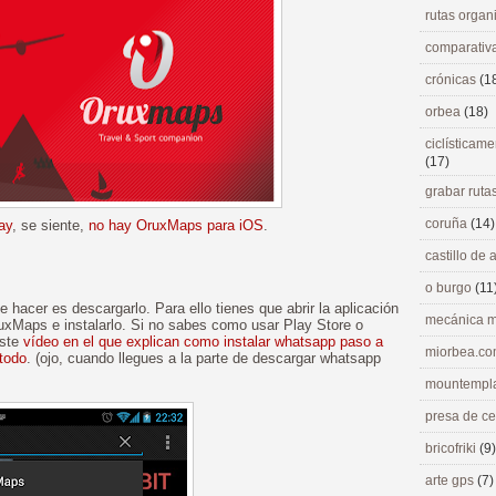
rutas orga
comparativ
crónicas
(1
orbea
(18)
ciclísticame
(17)
grabar ruta
coruña
(14)
ay
, se siente,
no hay OruxMaps para iOS
.
castillo de
o burgo
(11
 hacer es descargarlo. Para ello tienes que abrir la aplicación
mecánica m
uxMaps e instalarlo. Si no sabes como usar Play Store o
este
vídeo en el que explican como instalar whatsapp paso a
miorbea.c
todo
. (ojo, cuando llegues a la parte de descargar whatsapp
mountempl
presa de c
bricofriki
(9)
arte gps
(7)