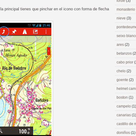
lorbé
(3)
la principal tienes que pinchar en el icono con forma de flecha
monasterio
nieve
(3)
pontedeu
seixo blan
ares
(2)
betanzos
(2
cabo prior
(
chelo
(2)
goente
(2)
helmet ca
boston
(1)
campelo
(1
canarias
(1
castillo de
doniños
(1)