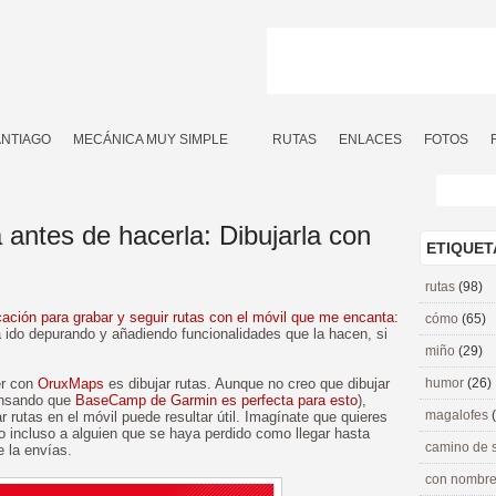
ANTIAGO
MECÁNICA MUY SIMPLE
RUTAS
ENLACES
FOTOS
antes de hacerla: Dibujarla con
ETIQUET
rutas
(98)
cación para grabar y seguir rutas con el móvil que me encanta:
cómo
(65)
a ido depurando y añadiendo funcionalidades que la hacen, si
miño
(29)
er con
OruxMaps
es dibujar rutas. Aunque no creo que dibujar
humor
(26)
pensando que
BaseCamp de Garmin es perfecta para esto
),
magalofes
 rutas en el móvil puede resultar útil. Imagínate que quieres
o incluso a alguien que se haya perdido como llegar hasta
camino de 
e la envías.
con nombre