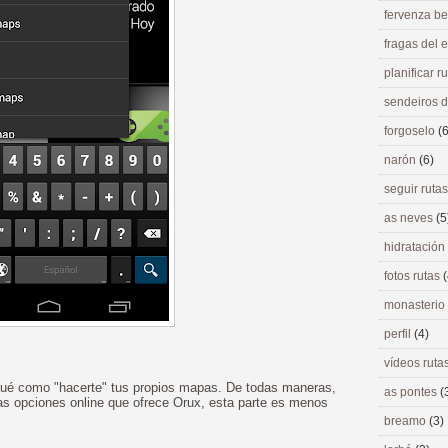
fervenza be
fragas del
planificar r
sendeiros 
forgoselo
(6
narón
(6)
seguir ruta
as neves
(5
hidratación
fotos rutas
(
monasterio
perfil
(4)
vídeos ruta
ué como "hacerte" tus propios mapas. De todas maneras,
as pontes
(
las opciones online que ofrece Orux, esta parte es menos
breamo
(3)