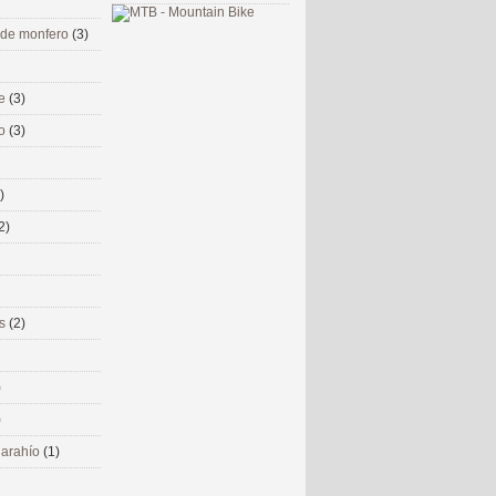
 de monfero
(3)
me
(3)
co
(3)
)
2)
ms
(2)
)
)
 narahío
(1)