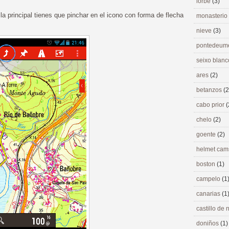
lorbé
(3)
la principal tienes que pinchar en el icono con forma de flecha
monasterio
nieve
(3)
pontedeu
seixo blan
ares
(2)
betanzos
(2
cabo prior
(
chelo
(2)
goente
(2)
helmet ca
boston
(1)
campelo
(1
canarias
(1
castillo de
doniños
(1)