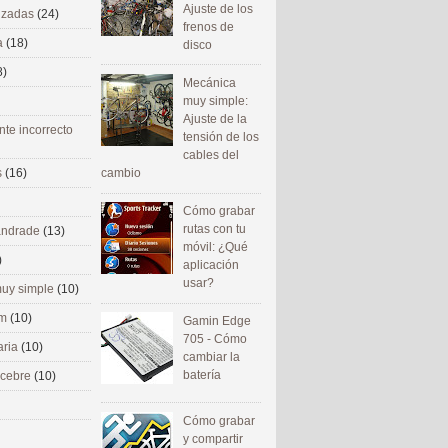
Ajuste de los
nizadas
(24)
frenos de
a
(18)
disco
8)
Mecánica
muy simple:
Ajuste de la
nte incorrecto
tensión de los
cables del
cambio
s
(16)
Cómo grabar
rutas con tu
 andrade
(13)
móvil: ¿Qué
)
aplicación
usar?
uy simple
(10)
om
(10)
Gamin Edge
705 - Cómo
aria
(10)
cambiar la
batería
ecebre
(10)
Cómo grabar
y compartir