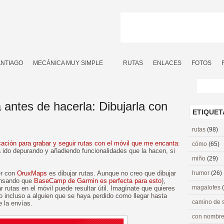
ANTIAGO
MECÁNICA MUY SIMPLE
RUTAS
ENLACES
FOTOS
antes de hacerla: Dibujarla con
ETIQUET
rutas
(98)
cación para grabar y seguir rutas con el móvil que me encanta:
cómo
(65)
a ido depurando y añadiendo funcionalidades que la hacen, si
miño
(29)
er con
OruxMaps
es dibujar rutas. Aunque no creo que dibujar
humor
(26)
pensando que
BaseCamp de Garmin es perfecta para esto
),
magalofes
 rutas en el móvil puede resultar útil. Imagínate que quieres
o incluso a alguien que se haya perdido como llegar hasta
camino de 
e la envías.
con nombre