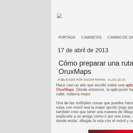
PORTADA
CAMISETAS
CAMINO DE S
17 de abril de 2013
Cómo preparar una ruta 
OruxMaps
PUBLICADO POR
OSCAR FAFIAN
A LAS 22:15
Hace casi un año que escribí sobre una
apli
OruxMaps
. Desde entonces, la aplicación h
cabe, todavía mejor.
Una de las múltiples cosas que puedes hac
rutas con móvil sea la mejor opción (sigo 
también creo que tener una manera de dibujar
explicarle a un amigo como ir por una zona, 
donde estás: dibujas la ruta con el móvil y s