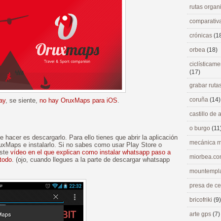
rutas orga
comparativ
crónicas
(1
orbea
(18)
ciclísticame
(17)
grabar ruta
coruña
(14)
ay
, se siente,
no hay OruxMaps para iOS
.
castillo de
o burgo
(11
 hacer es descargarlo. Para ello tienes que abrir la aplicación
mecánica m
uxMaps e instalarlo. Si no sabes como usar Play Store o
este
vídeo en el que explican como instalar whatsapp paso a
miorbea.c
todo
. (ojo, cuando llegues a la parte de descargar whatsapp
mountempl
presa de c
bricofriki
(9)
arte gps
(7)