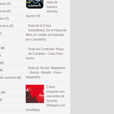
rutas de
lelle
(7)
manera
 eume
(7)
sencilla:
Garmin Fit
utas
(7)
Ruta de la Crisis
de fene
(7)
Inmobiliaria: De la Playa de
)
Miño al Castillo de Andrade
por Carantoña
s
(6)
Ruta del Contraste: Playa
de Campelo - Cabo Prior -
)
Narón
(5)
Ruta de Tarzán: Magalofes
4)
- Barcia - Belelle - Fene -
Magalofes
 de caaveiro
(4)
Cómo
preparar una
s
(4)
ruta antes de
3)
hacerla:
Dibujarla con
OruxMaps