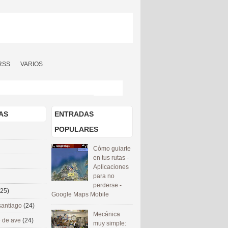
RSS
VARIOS
AS
ENTRADAS
POPULARES
Cómo guiarte
en tus rutas -
Aplicaciones
para no
perderse -
(25)
Google Maps Mobile
santiago
(24)
Mecánica
 de ave
(24)
muy simple: