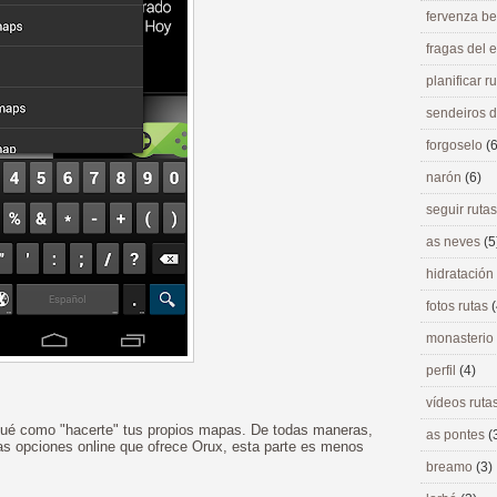
fervenza be
fragas del
planificar r
sendeiros 
forgoselo
(6
narón
(6)
seguir ruta
as neves
(5
hidratación
fotos rutas
(
monasterio
perfil
(4)
vídeos ruta
ué como "hacerte" tus propios mapas. De todas maneras,
as pontes
(
las opciones online que ofrece Orux, esta parte es menos
breamo
(3)