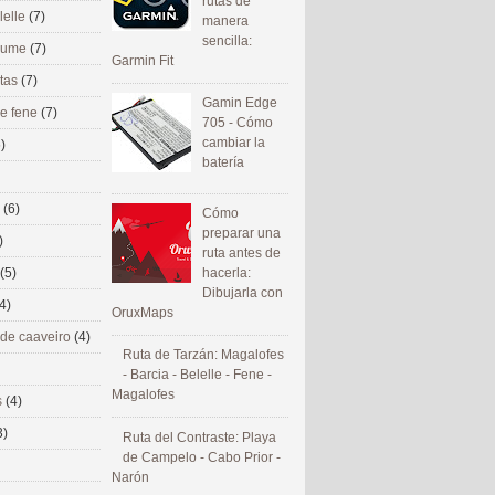
rutas de
lelle
(7)
manera
sencilla:
 eume
(7)
Garmin Fit
utas
(7)
Gamin Edge
de fene
(7)
705 - Cómo
cambiar la
)
batería
s
(6)
Cómo
preparar una
)
ruta antes de
(5)
hacerla:
Dibujarla con
4)
OruxMaps
 de caaveiro
(4)
Ruta de Tarzán: Magalofes
- Barcia - Belelle - Fene -
Magalofes
s
(4)
3)
Ruta del Contraste: Playa
de Campelo - Cabo Prior -
Narón