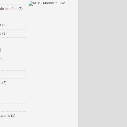
 de monfero
(3)
me
(3)
co
(3)
)
2)
ms
(2)
)
)
 narahío
(1)