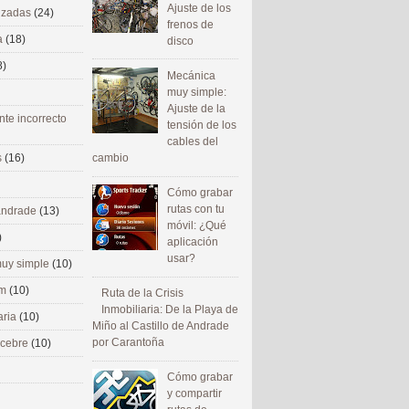
Ajuste de los
nizadas
(24)
frenos de
a
(18)
disco
8)
Mecánica
muy simple:
Ajuste de la
nte incorrecto
tensión de los
cables del
cambio
s
(16)
Cómo grabar
rutas con tu
 andrade
(13)
móvil: ¿Qué
)
aplicación
usar?
uy simple
(10)
om
(10)
Ruta de la Crisis
Inmobiliaria: De la Playa de
aria
(10)
Miño al Castillo de Andrade
por Carantoña
ecebre
(10)
Cómo grabar
y compartir