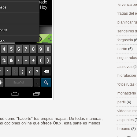
fervenza be
fragas del
planificar r
sendeiros 
forgoselo
(6
narón
(6)
seguir ruta
as neves
(5
hidratación
fotos rutas
(
monasterio
perfil
(4)
vídeos ruta
ué como "hacerte" tus propios mapas. De todas maneras,
as pontes
(
las opciones online que ofrece Orux, esta parte es menos
breamo
(3)