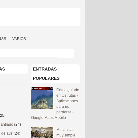
RSS
VARIOS
AS
ENTRADAS
POPULARES
Cómo guiarte
en tus rutas -
Aplicaciones
para no
perderse -
(25)
Google Maps Mobile
santiago
(24)
Mecánica
 de ave
(24)
muy simple: