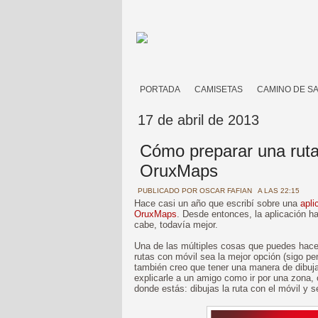
PORTADA
CAMISETAS
CAMINO DE S
17 de abril de 2013
Cómo preparar una ruta 
OruxMaps
PUBLICADO POR
OSCAR FAFIAN
A LAS 22:15
Hace casi un año que escribí sobre una
apli
OruxMaps
. Desde entonces, la aplicación h
cabe, todavía mejor.
Una de las múltiples cosas que puedes hac
rutas con móvil sea la mejor opción (sigo 
también creo que tener una manera de dibujar
explicarle a un amigo como ir por una zona, 
donde estás: dibujas la ruta con el móvil y s