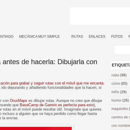
ANTIAGO
MECÁNICA MUY SIMPLE
RUTAS
ENLACES
FOTOS
antes de hacerla: Dibujarla con
ETIQUET
rutas
(98)
cación para grabar y seguir rutas con el móvil que me encanta:
cómo
(65)
a ido depurando y añadiendo funcionalidades que la hacen, si
miño
(29)
er con
OruxMaps
es dibujar rutas. Aunque no creo que dibujar
humor
(26)
pensando que
BaseCamp de Garmin es perfecta para esto
),
magalofes
 rutas en el móvil puede resultar útil. Imagínate que quieres
o incluso a alguien que se haya perdido como llegar hasta
camino de 
e la envías.
con nombre