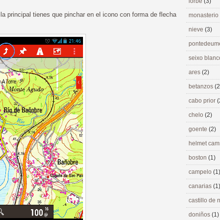
lorbé
(3)
la principal tienes que pinchar en el icono con forma de flecha
monasterio
nieve
(3)
pontedeu
seixo blan
ares
(2)
betanzos
(2
cabo prior
(
chelo
(2)
goente
(2)
helmet ca
boston
(1)
campelo
(1
canarias
(1
castillo de
doniños
(1)