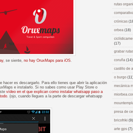
rutas orga
comparativ
crónicas
(1
orbea
(18)
ciclísticame
(17)
grabar ruta
coruña
(14)
ay
, se siente,
no hay OruxMaps para iOS
.
castillo de
o burgo
(11
 hacer es descargarlo. Para ello tienes que abrir la aplicación
mecánica m
uxMaps e instalarlo. Si no sabes como usar Play Store o
este
vídeo en el que explican como instalar whatsapp paso a
miorbea.c
todo
. (ojo, cuando llegues a la parte de descargar whatsapp
mountempl
presa de c
bricofriki
(9)
arte gps
(7)