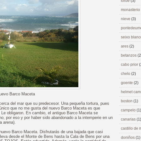
lorbé
(3)
monasterio
nieve
(3)
pontedeu
seixo blan
ares
(2)
betanzos
(2
cabo prior
(
chelo
(2)
goente
(2)
helmet ca
uevo Barco Maceta
boston
(1)
rca del mar que su predecesor. Una pequeña tortura, pues
Lo único que no me gusta del nuevo Barco Maceta es que
campelo
(1
. Le obligaron. En cambio, el antiguo Barco Maceta se
no, por eso y por haber sido abandonado a la intemperie en un
canarias
(1
a arena).
castillo de
nuevo Barco Maceta. Disfrutarás de una bajada que casi
lleva desde el Monte de Bens hasta la Cala de Bens por una
doniños
(1)