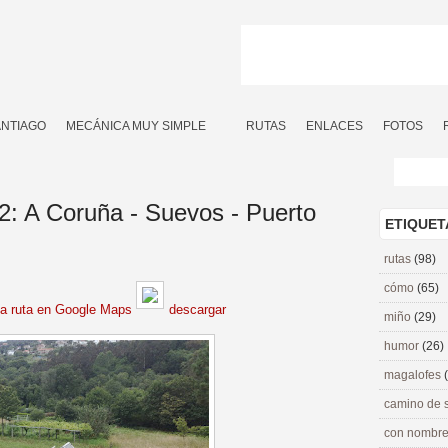
ANTIAGO
MECÁNICA MUY SIMPLE
RUTAS
ENLACES
FOTOS
2: A Coruña - Suevos - Puerto
ETIQUET
rutas
(98)
cómo
(65)
la ruta en Google Maps
descargar
miño
(29)
humor
(26)
magalofes
camino de 
con nombre