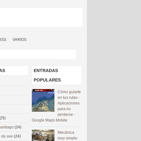
RSS
VARIOS
AS
ENTRADAS
POPULARES
Cómo guiarte
en tus rutas -
Aplicaciones
para no
perderse -
(25)
Google Maps Mobile
santiago
(24)
Mecánica
 de ave
(24)
muy simple: