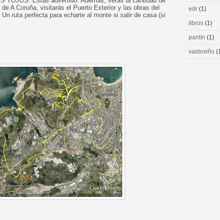
OJOS. Estás advertido. Además, verás la cantidad de
de A Coruña, visitarás el Puerto Exterior y las obras del
edr
(1)
Un ruta perfecta para echarte al monte si salir de casa (si
libros
(1)
pantín
(1)
valdoviño
(