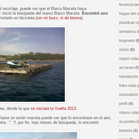
fervenza be
del reciclaje, puede ser que el Barco Maceta haya
E inicié la búsqueda del nuevo Barco Maceta.
Encontré uno
fragas del
sitarlo en bicicleta (
sin mi buzo, ni de broma
)
planificar r
sendeiros 
forgoselo
(6
narón
(6)
seguir ruta
as neves
(5
hidratación
fotos rutas
(
monasterio
perfil
(4)
ea, desde la que
se iniciará la Vuelta 2013
.
vídeos ruta
 fuese un avión maceta puede ser que lo encontrase en el aire,
as pontes
(
ra...". Y, por fin, tras meses de búsqueda, lo encontré.
breamo
(3)