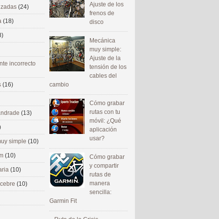
Ajuste de los
nizadas
(24)
frenos de
a
(18)
disco
8)
Mecánica
muy simple:
Ajuste de la
nte incorrecto
tensión de los
cables del
cambio
s
(16)
Cómo grabar
rutas con tu
 andrade
(13)
móvil: ¿Qué
)
aplicación
usar?
uy simple
(10)
om
(10)
Cómo grabar
y compartir
aria
(10)
rutas de
manera
ecebre
(10)
sencilla:
Garmin Fit