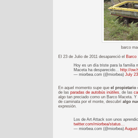
barco mac
El 23 de Julio de 2011 desapareció el
Barco
Hoy es un día triste para la familia 
Maceta ha desparecido...
http://ow
— miorbea.com (@miorbea)
July 23
En aquel momento supe que
el propietario
de las
paradas de autobús inútiles
, de las
ca
algo tan preciado como un Barco Maceta. Y c
de caminata por el monte, descubrí
algo nu
expresión.
Los de Art Attack son unos aprendic
twitter.com/miorbea/status…
— miorbea.com (@miorbea)
August