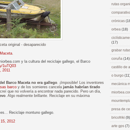
rutas orga
comparativ
crónicas
(1
orbea
(18)
ciclísticame
(17)
eta original - desaparecido
grabar ruta
 Maceta
.
coruña
(14)
miorbea.com y la cultura del reciclaje gallego, el Barco
.ly/1uTQ03
castillo de
, 2011
o burgo
(11
 del Barco Maceta no era gallego
. ¡Imposible! Los inventores
mecánica m
sas barco
y de los somieres cancela
jamás habrían tirado
reí que no volvería a encontrar nada parecido. Pero un día,
miorbea.c
evo
. Algo realmente brillante. Reciclaje en su máxima
mountempl
presa de c
es... Reciclaje montuno gallego.
bricofriki
(9)
 15, 2012
arte gps
(7)