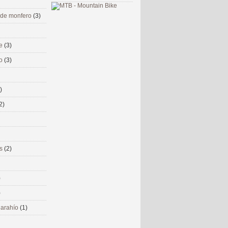
 de monfero
(3)
me
(3)
co
(3)
)
2)
ms
(2)
)
)
 narahío
(1)