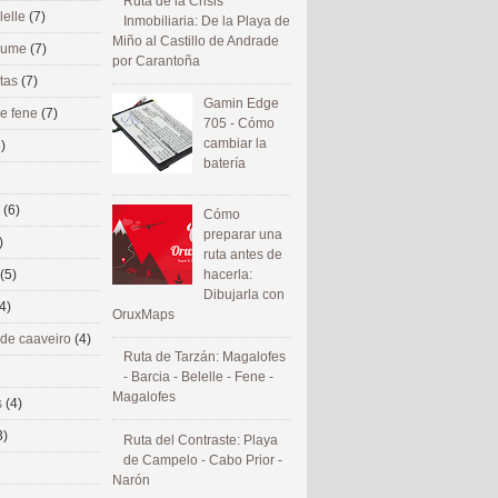
Ruta de la Crisis
lelle
(7)
Inmobiliaria: De la Playa de
Miño al Castillo de Andrade
 eume
(7)
por Carantoña
utas
(7)
Gamin Edge
de fene
(7)
705 - Cómo
cambiar la
)
batería
s
(6)
Cómo
preparar una
)
ruta antes de
(5)
hacerla:
Dibujarla con
4)
OruxMaps
 de caaveiro
(4)
Ruta de Tarzán: Magalofes
- Barcia - Belelle - Fene -
Magalofes
s
(4)
3)
Ruta del Contraste: Playa
de Campelo - Cabo Prior -
Narón