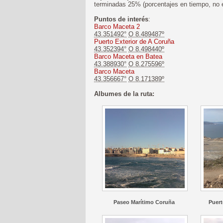
terminadas 25% (porcentajes en tiempo, no e
Puntos de interés
:
Barco Maceta 2
43.351492°
O 8.489487º
Puerto Exterior de A Coruña
43.352394°
O 8.498440º
Barco Maceta en Batea
43.388930°
O 8.275596º
Barco Maceta
43.356667°
O 8.171389º
Albumes de la ruta:
Paseo Marítimo Coruña
Puert