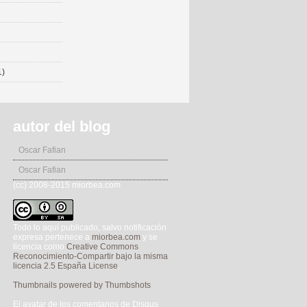
1)
autor del blog
Oscar Fafian
Oscar Fafian
(cc) 2008-2015 miorbea.com
Todo lo aquí publicado, salvo notificación
expresa pertenece a
miorbea.com
y se
licencia como
Creative Commons
Reconocimiento-Compartir bajo la misma
licencia 2.5 España License
.
Thumbnails powered by Thumbshots
El avatar de los comentarios de Disqus