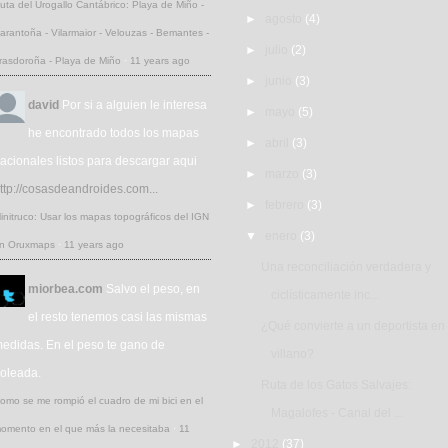
uta del Urogallo Cantábrico: Playa de Miño -
►
agosto
(4)
arantoña - Vilarmaior - Velouzas - Bemantes -
►
julio
(2)
rasdoroña - Playa de Miño
·
11 years ago
►
junio
(3)
david
Por si a alguien le interesa
►
mayo
(5)
he encontrado todos los mapas
►
abril
(3)
acionales listos para descargar aqui
►
marzo
(3)
ttp://cosasdeandroides.com...
►
febrero
(3)
initruco: Usar los mapas topográficos del IGN
▼
enero
(3)
n Oruxmaps
·
11 years ago
Una reconciliación verdadera y
miorbea.com
Salvo el peso, en
ciclísticamente inc...
el resto tenemos casi las mismas
¿Qué convierte a un deportista en
edidas. En el peso te gano de
villano?
oleada.
Ruta de los Gatos Salvajes:
omo se me rompió el cuadro de mi bici en el
Magalofes - Canal del ...
omento en el que más la necesitaba
·
11
►
2012
(37)