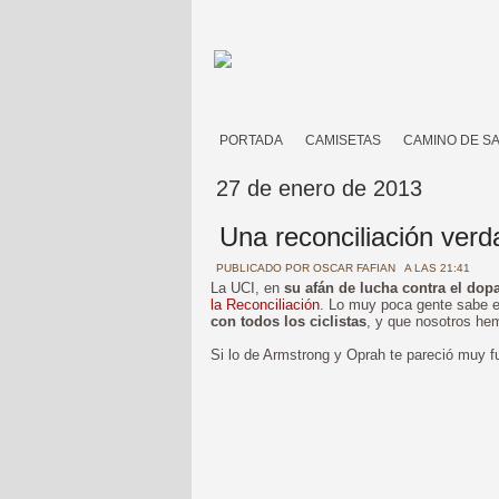
PORTADA
CAMISETAS
CAMINO DE S
27 de enero de 2013
Una reconciliación verd
PUBLICADO POR
OSCAR FAFIAN
A LAS 21:41
La UCI, en
su afán de lucha contra el dop
la Reconciliación
. Lo muy poca gente sabe 
con todos los ciclistas
, y que nosotros he
Si lo de Armstrong y Oprah te pareció muy fu