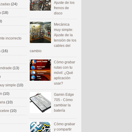
Ajuste de los
nizadas
(24)
frenos de
a
(18)
disco
8)
Mecánica
muy simple:
Ajuste de la
nte incorrecto
tensión de los
cables del
cambio
s
(16)
Cómo grabar
rutas con tu
 andrade
(13)
móvil: ¿Qué
)
aplicación
usar?
uy simple
(10)
om
(10)
Gamin Edge
705 - Cómo
aria
(10)
cambiar la
batería
ecebre
(10)
Cómo grabar
y compartir