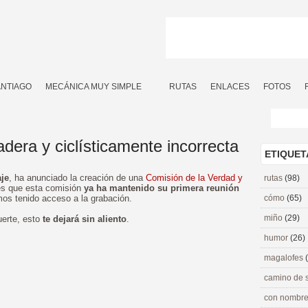
ANTIAGO
MECÁNICA MUY SIMPLE
RUTAS
ENLACES
FOTOS
adera y ciclísticamente incorrecta
ETIQUET
aje
, ha anunciado la creación de una
Comisión de la Verdad y
rutas
(98)
es que esta comisión
ya ha mantenido su primera reunión
mos tenido acceso a la grabación.
cómo
(65)
miño
(29)
erte, esto
te dejará sin aliento
.
humor
(26)
magalofes
camino de 
con nombre