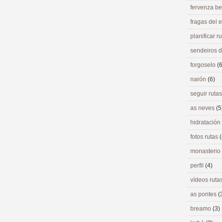
fervenza be
fragas del
planificar r
sendeiros 
forgoselo
(6
narón
(6)
seguir ruta
as neves
(5
hidratación
fotos rutas
(
monasterio
perfil
(4)
vídeos ruta
as pontes
(
breamo
(3)