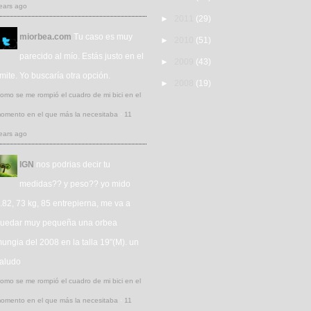
ears ago
►
2011
(29)
miorbea.com
Tu caso es muy
►
2010
(51)
parecido al mío. Estás justo en el
►
2009
(43)
ímite. Yo buscaría otra opción.
►
2008
(19)
omo se me rompió el cuadro de mi bici en el
omento en el que más la necesitaba
·
11
ears ago
IGN
nos podrias decir tu
medidas?? y peso?? yo mido
.82, 73 kg, 85 entrepierna, me va a
uedar muy pequeña una orbea
ungia del 2008 en la talla 19"(M). un
aludo
omo se me rompió el cuadro de mi bici en el
omento en el que más la necesitaba
·
11