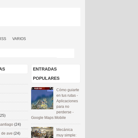
RSS
VARIOS
AS
ENTRADAS
POPULARES
Cómo guiarte
en tus rutas -
Aplicaciones
para no
perderse -
(25)
Google Maps Mobile
santiago
(24)
Mecánica
 de ave
(24)
muy simple: