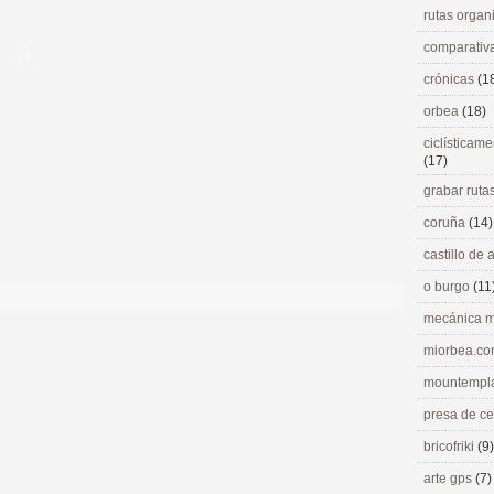
rutas orga
comparativ
crónicas
(1
orbea
(18)
ciclísticame
(17)
grabar ruta
coruña
(14)
castillo de
o burgo
(11
mecánica m
miorbea.c
mountempl
presa de c
bricofriki
(9)
arte gps
(7)