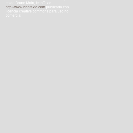
es de Bruno Maia, IconTexto -
http://www.icontexto.com
publicado con
licencia creative commons para uso no
comercial.