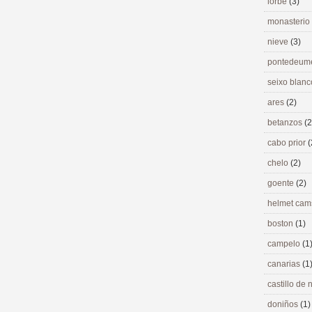
lorbé
(3)
monasterio
nieve
(3)
pontedeu
seixo blan
ares
(2)
betanzos
(2
cabo prior
(
chelo
(2)
goente
(2)
helmet ca
boston
(1)
campelo
(1
canarias
(1
castillo de
doniños
(1)