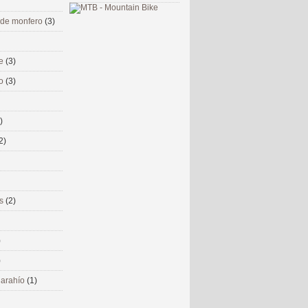
 de monfero
(3)
me
(3)
co
(3)
)
2)
ms
(2)
)
)
 narahío
(1)