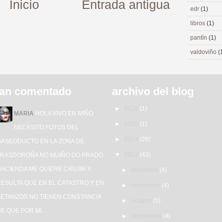
Inicio
Entrada antigua
edr
(1)
libros
(1)
pantín
(1)
valdoviño
(
an comentado
archivo del blog
►
2016
(1)
MARIA
HOLA VIVO EN MIÑO
►
2015
(1)
NECESITO FOTOS DEL
►
2014
(26)
GASEODUCTO EN LA ZONA DE
▼
2013
(43)
TRASDOROÑA NO MUIÑO DO PRADO.
HACIENDA ME QUIERE CRUJIR Y
►
diciembre
(4)
ESULTA QUE EN EL CATASTRO Y EN
►
noviembre
(4)
BETANZOS NO TIENEN CONSTANCIA
►
octubre
(5)
E QUE POR MI...
►
septiembre
(4)