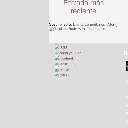
Entrada más
reciente
Suscribirse a:
Enviar comentarios (Atom)
RSS
h
canal youtube
facebook
delicious
twitter
picasa
R
D