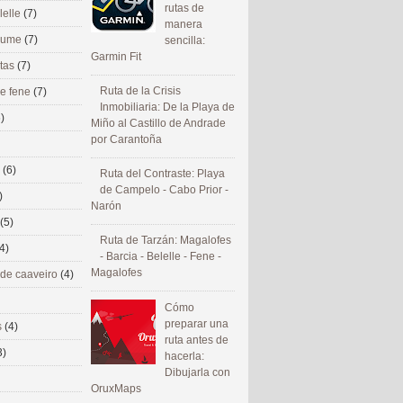
rutas de
lelle
(7)
manera
 eume
(7)
sencilla:
Garmin Fit
utas
(7)
Ruta de la Crisis
de fene
(7)
Inmobiliaria: De la Playa de
)
Miño al Castillo de Andrade
por Carantoña
s
(6)
Ruta del Contraste: Playa
de Campelo - Cabo Prior -
)
Narón
(5)
Ruta de Tarzán: Magalofes
4)
- Barcia - Belelle - Fene -
Magalofes
 de caaveiro
(4)
Cómo
preparar una
s
(4)
ruta antes de
3)
hacerla:
Dibujarla con
OruxMaps