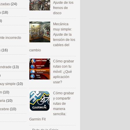
Ajuste de los
nizadas
(24)
frenos de
a
(18)
disco
8)
Mecánica
muy simple:
Ajuste de la
nte incorrecto
tensión de los
cables del
cambio
s
(16)
Cómo grabar
rutas con tu
 andrade
(13)
móvil: ¿Qué
)
aplicación
usar?
uy simple
(10)
om
(10)
Cómo grabar
y compartir
aria
(10)
rutas de
manera
ecebre
(10)
sencilla:
Garmin Fit