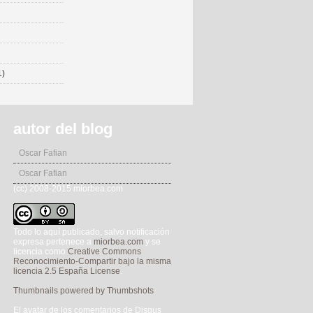
1)
autor del blog
Oscar Fafian
Oscar Fafian
(cc) 2008-2015 miorbea.com
Todo lo aquí publicado, salvo notificación
expresa pertenece a
miorbea.com
y se
licencia como
Creative Commons
Reconocimiento-Compartir bajo la misma
licencia 2.5 España License
.
Thumbnails powered by Thumbshots
El avatar de los comentarios de Disqus