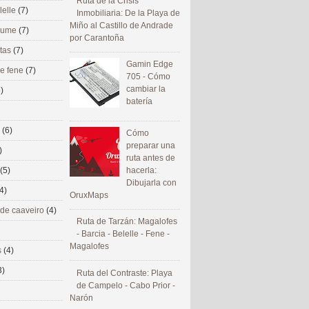
Ruta de la Crisis
lelle
(7)
Inmobiliaria: De la Playa de
Miño al Castillo de Andrade
 eume
(7)
por Carantoña
utas
(7)
Gamin Edge
de fene
(7)
705 - Cómo
cambiar la
)
batería
s
(6)
Cómo
preparar una
)
ruta antes de
(5)
hacerla:
Dibujarla con
4)
OruxMaps
 de caaveiro
(4)
Ruta de Tarzán: Magalofes
- Barcia - Belelle - Fene -
Magalofes
s
(4)
3)
Ruta del Contraste: Playa
de Campelo - Cabo Prior -
Narón