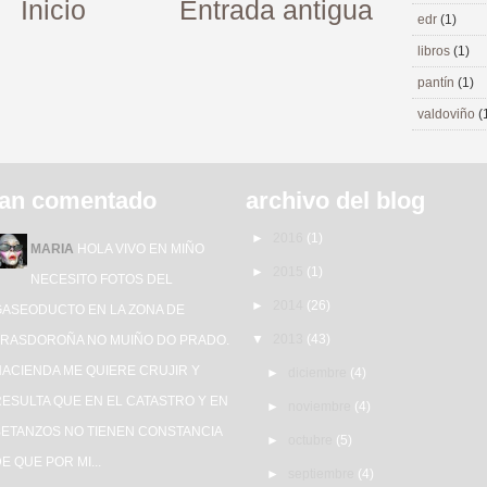
Inicio
Entrada antigua
edr
(1)
libros
(1)
pantín
(1)
valdoviño
(
an comentado
archivo del blog
►
2016
(1)
MARIA
HOLA VIVO EN MIÑO
►
2015
(1)
NECESITO FOTOS DEL
►
2014
(26)
GASEODUCTO EN LA ZONA DE
▼
2013
(43)
TRASDOROÑA NO MUIÑO DO PRADO.
HACIENDA ME QUIERE CRUJIR Y
►
diciembre
(4)
ESULTA QUE EN EL CATASTRO Y EN
►
noviembre
(4)
BETANZOS NO TIENEN CONSTANCIA
►
octubre
(5)
E QUE POR MI...
►
septiembre
(4)