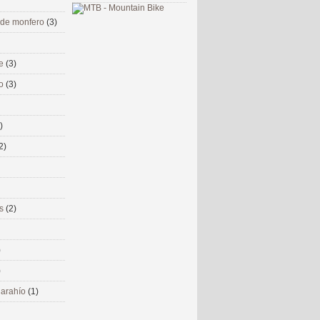
 de monfero
(3)
me
(3)
co
(3)
)
2)
ms
(2)
)
)
 narahío
(1)