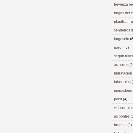
fervenza be
fragas del
planificar r
sendeiros 
forgoselo
(6
narón
(6)
seguir ruta
as neves
(5
hidratación
fotos rutas
(
monasterio
perfil
(4)
vídeos ruta
as pontes
(
breamo
(3)