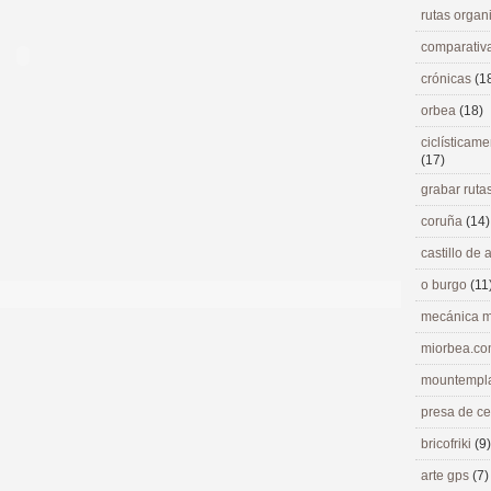
rutas orga
comparativ
crónicas
(1
orbea
(18)
ciclísticame
(17)
grabar ruta
coruña
(14)
castillo de
o burgo
(11
mecánica m
miorbea.c
mountempl
presa de c
bricofriki
(9)
arte gps
(7)