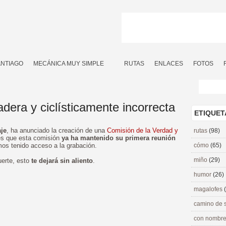
ANTIAGO
MECÁNICA MUY SIMPLE
RUTAS
ENLACES
FOTOS
adera y ciclísticamente incorrecta
ETIQUET
aje
, ha anunciado la creación de una
Comisión de la Verdad y
rutas
(98)
es que esta comisión
ya ha mantenido su primera reunión
mos tenido acceso a la grabación.
cómo
(65)
miño
(29)
erte, esto
te dejará sin aliento
.
humor
(26)
magalofes
camino de 
con nombre