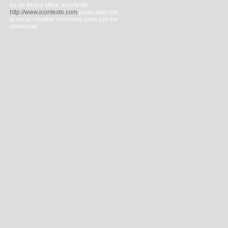
es de Bruno Maia, IconTexto -
http://www.icontexto.com
publicado con
licencia creative commons para uso no
comercial.