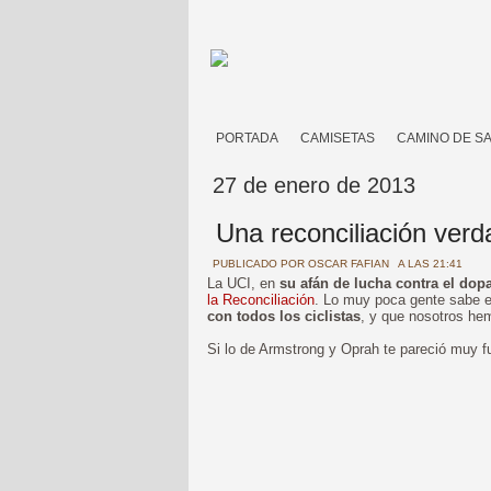
PORTADA
CAMISETAS
CAMINO DE S
27 de enero de 2013
Una reconciliación verd
PUBLICADO POR
OSCAR FAFIAN
A LAS 21:41
La UCI, en
su afán de lucha contra el dop
la Reconciliación
. Lo muy poca gente sabe 
con todos los ciclistas
, y que nosotros he
Si lo de Armstrong y Oprah te pareció muy fu