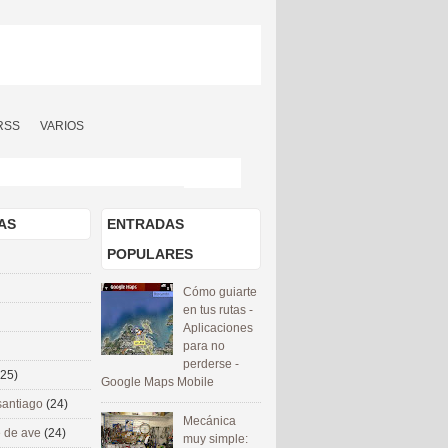
RSS
VARIOS
AS
ENTRADAS
POPULARES
Cómo guiarte
en tus rutas -
Aplicaciones
para no
perderse -
(25)
Google Maps Mobile
santiago
(24)
Mecánica
 de ave
(24)
muy simple: