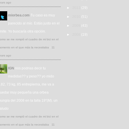
ears ago
►
2011
(29)
miorbea.com
Tu caso es muy
►
2010
(51)
parecido al mío. Estás justo en el
►
2009
(43)
ímite. Yo buscaría otra opción.
►
2008
(19)
omo se me rompió el cuadro de mi bici en el
omento en el que más la necesitaba
·
11
ears ago
IGN
nos podrias decir tu
medidas?? y peso?? yo mido
.82, 73 kg, 85 entrepierna, me va a
uedar muy pequeña una orbea
ungia del 2008 en la talla 19"(M). un
aludo
omo se me rompió el cuadro de mi bici en el
omento en el que más la necesitaba
·
11