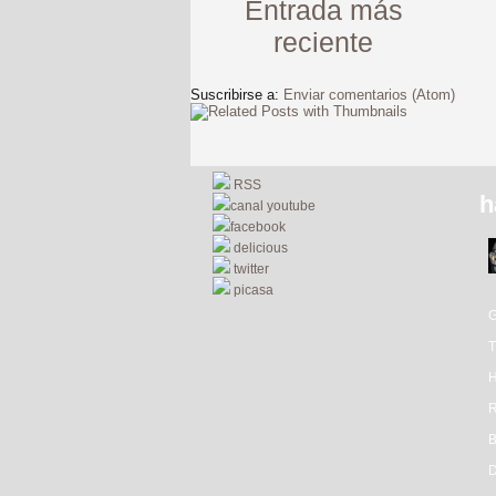
Entrada más
reciente
Suscribirse a:
Enviar comentarios (Atom)
RSS
h
canal youtube
facebook
delicious
twitter
picasa
R
D