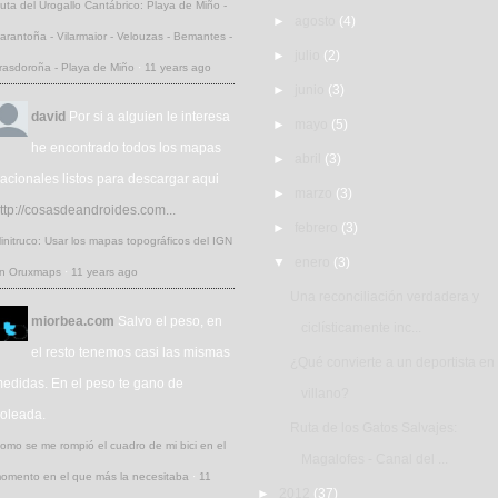
uta del Urogallo Cantábrico: Playa de Miño -
►
agosto
(4)
arantoña - Vilarmaior - Velouzas - Bemantes -
►
julio
(2)
rasdoroña - Playa de Miño
·
11 years ago
►
junio
(3)
david
Por si a alguien le interesa
►
mayo
(5)
he encontrado todos los mapas
►
abril
(3)
acionales listos para descargar aqui
►
marzo
(3)
ttp://cosasdeandroides.com...
►
febrero
(3)
initruco: Usar los mapas topográficos del IGN
▼
enero
(3)
n Oruxmaps
·
11 years ago
Una reconciliación verdadera y
miorbea.com
Salvo el peso, en
ciclísticamente inc...
el resto tenemos casi las mismas
¿Qué convierte a un deportista en
edidas. En el peso te gano de
villano?
oleada.
Ruta de los Gatos Salvajes:
omo se me rompió el cuadro de mi bici en el
Magalofes - Canal del ...
omento en el que más la necesitaba
·
11
►
2012
(37)