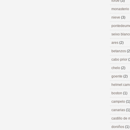
lorbé
(3)
monasterio
nieve
(3)
pontedeu
seixo blan
ares
(2)
betanzos
(2
cabo prior
(
chelo
(2)
goente
(2)
helmet ca
boston
(1)
campelo
(1
canarias
(1
castillo de
doniños
(1)