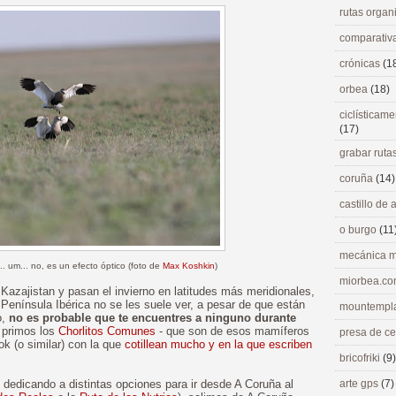
rutas orga
comparativ
crónicas
(1
orbea
(18)
ciclísticame
(17)
grabar ruta
coruña
(14)
castillo de
o burgo
(11
mecánica m
. um... no, es un efecto óptico (foto de
Max Koshkin
)
miorbea.c
Kazajistan y pasan el invierno en latitudes más meridionales,
a Península Ibérica no se les suele ver, a pesar de que están
mountempl
o,
no es probable que te encuentres a ninguno durante
 primos los
Chorlitos Comunes
- que son de esos mamíferos
presa de c
k (o similar) con la que
cotillean mucho y en la que escriben
bricofriki
(9)
 dedicando a distintas opciones para ir desde A Coruña al
arte gps
(7)