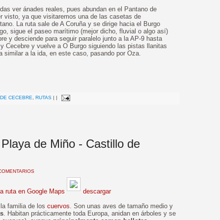
das ver ánades reales, pues abundan en el Pantano de
 visto, ya que visitaremos una de las casetas de
tano. La ruta sale de A Coruña y se dirige hacia el Burgo
o, sigue el paseo marítimo (mejor dicho, fluvial o algo así)
e y desciende para seguir paralelo junto a la AP-9 hasta
y Cecebre y vuelve a O Burgo siguiendo las pistas llanitas
a similar a la ida, en este caso, pasando por Oza.
>
 DE CECEBRE
,
RUTAS
|
|
 Playa de Miño - Castillo de
COMENTARIOS
la ruta en Google Maps
descargar
la familia de los
cuervos
. Son unas aves de tamaño medio y
as
. Habitan prácticamente toda Europa, anidan en árboles y se