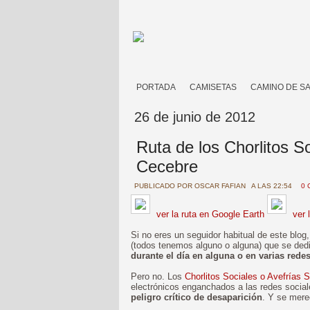
PORTADA
CAMISETAS
CAMINO DE S
26 de junio de 2012
Ruta de los Chorlitos S
Cecebre
PUBLICADO POR
OSCAR FAFIAN
A LAS 22:54
0 
ver la ruta en Google Earth
ver 
Si no eres un seguidor habitual de este blo
(todos tenemos alguno o alguna) que se ded
durante el día en alguna o en varias rede
Pero no. Los
Chorlitos Sociales o Avefrías 
electrónicos enganchados a las redes socia
peligro crítico de desaparición
. Y se mere