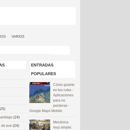
RSS
VARIOS
AS
ENTRADAS
POPULARES
Cómo guiarte
en tus rutas -
Aplicaciones
para no
perderse -
(25)
Google Maps Mobile
santiago
(24)
Mecánica
 de ave
(24)
muy simple: