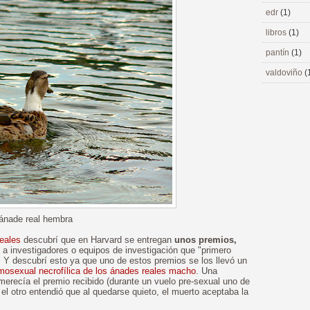
edr
(1)
libros
(1)
pantín
(1)
valdoviño
(
ánade real hembra
eales
descubrí que en Harvard se entregan
unos premios,
, a investigadores o equipos de investigación que "primero
. Y descubrí esto ya que uno de estos premios se los llevó un
mosexual necrofílica de los ánades reales macho
. Una
merecía el premio recibido (durante un vuelo pre-sexual uno de
l otro entendió que al quedarse quieto, el muerto aceptaba la