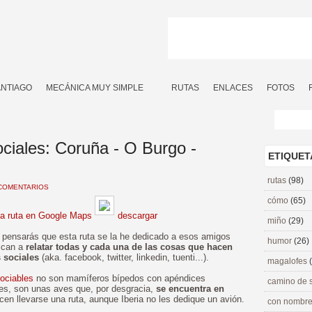
ANTIAGO
MECÁNICA MUY SIMPLE
RUTAS
ENLACES
FOTOS
ociales: Coruña - O Burgo -
ETIQUET
rutas
(98)
COMENTARIOS
cómo
(65)
la ruta en Google Maps
descargar
miño
(29)
g, pensarás que esta ruta se la he dedicado a esos amigos
humor
(26)
ican a
relatar todas y cada una de las cosas que hacen
s sociales
(aka. facebook, twitter, linkedin, tuenti...).
magalofes
Sociables
no son mamíferos bípedos con apéndices
camino de 
les, son unas aves que, por desgracia,
se encuentra en
cen llevarse una ruta, aunque Iberia no les dedique un avión.
con nombre