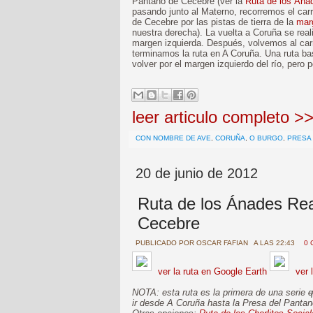
Pantano de Cecebre (ver la
Ruta de los Ána
pasando junto al Materno, recorremos el carr
de Cecebre por las pistas de tierra de la
mar
nuestra derecha). La vuelta a Coruña se reali
margen izquierda. Después, volvemos al carr
terminamos la ruta en A Coruña. Una ruta ba
volver por el margen izquierdo del río, pero 
leer articulo completo >
CON NOMBRE DE AVE
,
CORUÑA
,
O BURGO
,
PRESA
20 de junio de 2012
Ruta de los Ánades Rea
Cecebre
PUBLICADO POR
OSCAR FAFIAN
A LAS 22:43
0 
ver la ruta en Google Earth
ver 
NOTA: esta ruta es la primera de una serie
q
ir desde A Coruña hasta la Presa del Panta