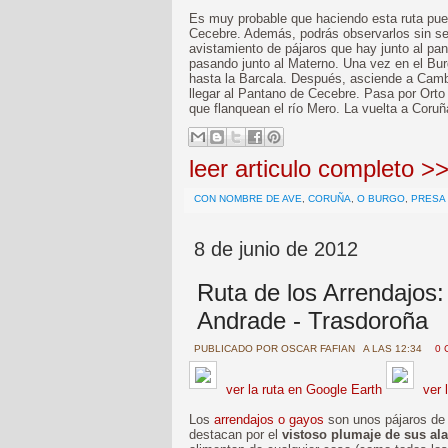
Es muy probable que haciendo esta ruta pue
Cecebre. Además, podrás observarlos sin ser
avistamiento de pájaros que hay junto al pan
pasando junto al Materno. Una vez en el Burg
hasta la Barcala. Después, asciende a Cambr
llegar al Pantano de Cecebre. Pasa por Orto 
que flanquean el río Mero. La vuelta a Coruñ
leer articulo completo >
CON NOMBRE DE AVE
,
CORUÑA
,
O BURGO
,
PRESA
8 de junio de 2012
Ruta de los Arrendajos:
Andrade - Trasdoroña
PUBLICADO POR
OSCAR FAFIAN
A LAS 12:34
0 
ver la ruta en Google Earth
ver 
Los
arrendajos o gayos
son unos pájaros de 
destacan por el
vistoso plumaje de sus al