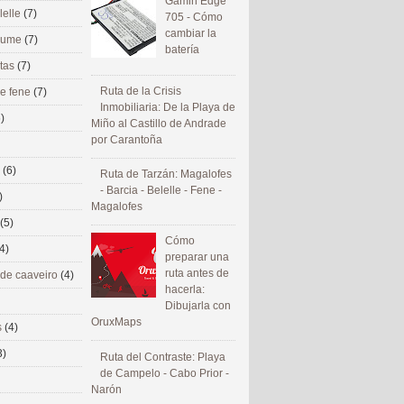
Gamin Edge
lelle
(7)
705 - Cómo
cambiar la
 eume
(7)
batería
utas
(7)
Ruta de la Crisis
de fene
(7)
Inmobiliaria: De la Playa de
)
Miño al Castillo de Andrade
por Carantoña
s
(6)
Ruta de Tarzán: Magalofes
- Barcia - Belelle - Fene -
)
Magalofes
(5)
Cómo
4)
preparar una
ruta antes de
 de caaveiro
(4)
hacerla:
Dibujarla con
OruxMaps
s
(4)
3)
Ruta del Contraste: Playa
de Campelo - Cabo Prior -
Narón