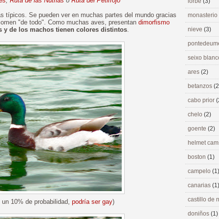
les
,
Ruta de las Nutrias
o
Ruta del Petirrojo
lorbé
(3)
s típicos. Se pueden ver en muchas partes del mundo gracias
monasterio
 comen "de todo". Como muchas aves, presentan
dimorfismo
 y de los machos tienen colores distintos
.
nieve
(3)
pontedeu
seixo blan
ares
(2)
betanzos
(2
cabo prior
(
chelo
(2)
goente
(2)
helmet ca
boston
(1)
campelo
(1
canarias
(1
castillo de
 un 10% de probabilidad,
podría ser gay
)
doniños
(1)