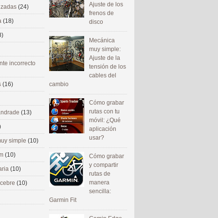
Ajuste de los
nizadas
(24)
frenos de
a
(18)
disco
8)
Mecánica
muy simple:
Ajuste de la
nte incorrecto
tensión de los
cables del
cambio
s
(16)
Cómo grabar
rutas con tu
 andrade
(13)
móvil: ¿Qué
)
aplicación
usar?
uy simple
(10)
om
(10)
Cómo grabar
y compartir
aria
(10)
rutas de
manera
ecebre
(10)
sencilla:
Garmin Fit