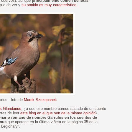
s cuervos), aunque
principalmente comen bellotas
.
que de ver y
su sonido es muy característico
.
rius - foto de
Marek Szczepanek
s Glandarius
, ¿a que ese nombre parece sacado de un cuento
antes de leer
este blog en el que son de la misma opinión
).
onario romano de nombre Garrulus en los cuentos de
inus
que aparece en la última viñeta de la página 35 de la
 Legionary".