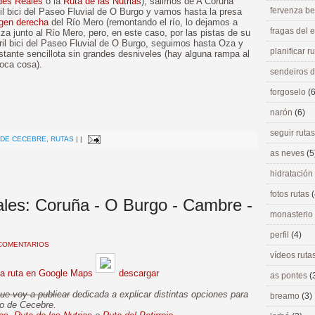
des Reales
o la
Ruta de las Nutrias
), salimos de A Coruña
fervenza be
il bici del Paseo Fluvial de O Burgo y vamos hasta la presa
gen derecha
del Río Mero (remontando el río, lo dejamos a
fragas del
za junto al Río Mero, pero, en este caso, por las pistas de su
il bici del Paseo Fluvial de O Burgo, seguimos hasta Oza y
planificar r
stante sencillota sin grandes desniveles (hay alguna rampa al
poca cosa).
sendeiros 
forgoselo
(6
narón
(6)
>
seguir ruta
 DE CECEBRE
,
RUTAS
|
|
as neves
(5
hidratación
fotos rutas
(
les: Coruña - O Burgo - Cambre -
monasterio
perfil
(4)
COMENTARIOS
vídeos ruta
la ruta en Google Maps
descargar
as pontes
(
ue voy a publicar
dedicada a explicar distintas opciones para
breamo
(3)
no de Cecebre.