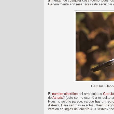
alimentan de cualquier cosa (como todos lo
Generalmente son más fáciles de escuchar 
Garrulus Glanda
El
nombre científico
del arrendajo es
Garrulu
de
Asterix
? (esto se me ocurrió a mi solito 
Pues no sólo lo parece, ya que
hay un legi
Asterix
. Para ser más exactos,
Garrulus V
versión en inglés del cuento #10 "Asterix the