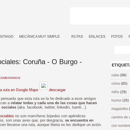
ANTIAGO
MECÁNICA MUY SIMPLE
RUTAS
ENLACES
FOTOS
ociales: Coruña - O Burgo -
ETIQUET
rutas
(98)
COMENTARIOS
cómo
(65)
la ruta en Google Maps
descargar
miño
(29)
g, pensarás que esta ruta se la he dedicado a esos amigos
humor
(26)
ican a
relatar todas y cada una de las cosas que hacen
s sociales
(aka. facebook, twitter, linkedin, tuenti...).
magalofes
Sociables
no son mamíferos bípedos con apéndices
camino de 
les, son unas aves que, por desgracia,
se encuentra en
cen llevarse una ruta, aunque Iberia no les dedique un avión.
con nombre