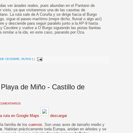
das ver ánades reales, pues abundan en el Pantano de
 visto, ya que visitaremos una de las casetas de
tano. La ruta sale de A Coruña y se dirige hacia el Burgo
o, sigue el paseo marítimo (mejor dicho, fluvial o algo así)
e y desciende para seguir paralelo junto a la AP-9 hasta
y Cecebre y vuelve a O Burgo siguiendo las pistas llanitas
a similar a la ida, en este caso, pasando por Oza.
>
 DE CECEBRE
,
RUTAS
|
|
 Playa de Miño - Castillo de
COMENTARIOS
la ruta en Google Maps
descargar
la familia de los
cuervos
. Son unas aves de tamaño medio y
as
. Habitan prácticamente toda Europa, anidan en árboles y se