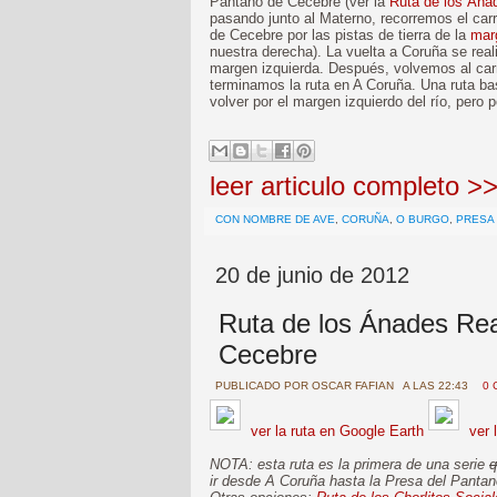
Pantano de Cecebre (ver la
Ruta de los Ána
pasando junto al Materno, recorremos el carr
de Cecebre por las pistas de tierra de la
mar
nuestra derecha). La vuelta a Coruña se reali
margen izquierda. Después, volvemos al carr
terminamos la ruta en A Coruña. Una ruta ba
volver por el margen izquierdo del río, pero 
leer articulo completo >
CON NOMBRE DE AVE
,
CORUÑA
,
O BURGO
,
PRESA
20 de junio de 2012
Ruta de los Ánades Rea
Cecebre
PUBLICADO POR
OSCAR FAFIAN
A LAS 22:43
0 
ver la ruta en Google Earth
ver 
NOTA: esta ruta es la primera de una serie
q
ir desde A Coruña hasta la Presa del Panta