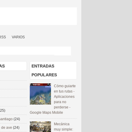
RSS
VARIOS
AS
ENTRADAS
POPULARES
Cómo guiarte
en tus rutas -
Aplicaciones
para no
perderse -
(25)
Google Maps Mobile
santiago
(24)
Mecánica
 de ave
(24)
muy simple: