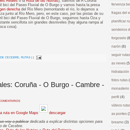
des Reales
o la
Ruta de las Nutrias
), salimos de A Coruña
fervenza be
il bici del Paseo Fluvial de O Burgo y vamos hasta la presa
gen derecha
del Río Mero (remontando el río, lo dejamos a
fragas del
za junto al Río Mero, pero, en este caso, por las pistas de su
il bici del Paseo Fluvial de O Burgo, seguimos hasta Oza y
planificar r
stante sencillota sin grandes desniveles (hay alguna rampa al
poca cosa).
sendeiros 
forgoselo
(6
narón
(6)
>
seguir ruta
 DE CECEBRE
,
RUTAS
|
|
as neves
(5
hidratación
fotos rutas
(
les: Coruña - O Burgo - Cambre -
monasterio
perfil
(4)
COMENTARIOS
vídeos ruta
la ruta en Google Maps
descargar
as pontes
(
ue voy a publicar
dedicada a explicar distintas opciones para
breamo
(3)
no de Cecebre.