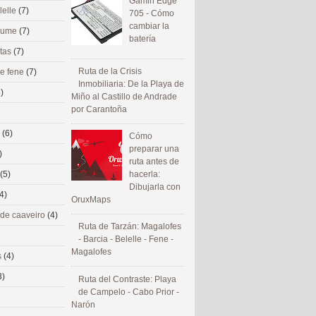
Gamin Edge
lelle
(7)
705 - Cómo
cambiar la
 eume
(7)
batería
utas
(7)
Ruta de la Crisis
de fene
(7)
Inmobiliaria: De la Playa de
)
Miño al Castillo de Andrade
por Carantoña
s
(6)
Cómo
preparar una
)
ruta antes de
(5)
hacerla:
Dibujarla con
4)
OruxMaps
 de caaveiro
(4)
Ruta de Tarzán: Magalofes
- Barcia - Belelle - Fene -
Magalofes
s
(4)
3)
Ruta del Contraste: Playa
de Campelo - Cabo Prior -
Narón