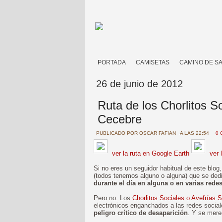
PORTADA
CAMISETAS
CAMINO DE S
26 de junio de 2012
Ruta de los Chorlitos S
Cecebre
PUBLICADO POR
OSCAR FAFIAN
A LAS 22:54
0 
ver la ruta en Google Earth
ver 
Si no eres un seguidor habitual de este blo
(todos tenemos alguno o alguna) que se ded
durante el día en alguna o en varias rede
Pero no. Los
Chorlitos Sociales o Avefrías 
electrónicos enganchados a las redes socia
peligro crítico de desaparición
. Y se mere