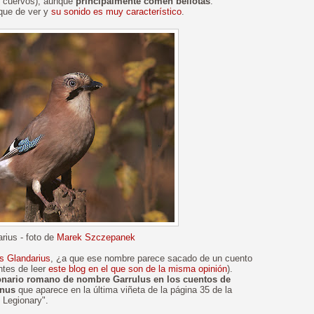
s cuervos), aunque
principalmente comen bellotas
.
que de ver y
su sonido es muy característico
.
rius - foto de
Marek Szczepanek
s Glandarius
, ¿a que ese nombre parece sacado de un cuento
antes de leer
este blog en el que son de la misma opinión
).
onario romano de nombre Garrulus en los cuentos de
inus
que aparece en la última viñeta de la página 35 de la
 Legionary".