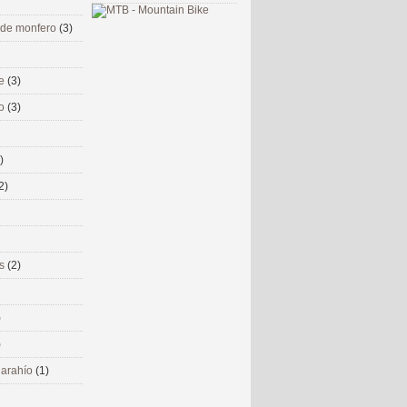
 de monfero
(3)
me
(3)
co
(3)
)
2)
ms
(2)
)
)
 narahío
(1)