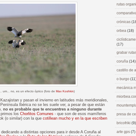
rutas orga
comparativ
crónicas
(1
orbea
(18)
ciclísticame
(17)
grabar ruta
coruña
(14)
castillo de
o burgo
(11
mecánica m
. um... no, es un efecto óptico (foto de
Max Koshkin
)
miorbea.c
Kazajistan y pasan el invierno en latitudes más meridionales,
a Península Ibérica no se les suele ver, a pesar de que están
mountempl
o,
no es probable que te encuentres a ninguno durante
 primos los
Chorlitos Comunes
- que son de esos mamíferos
presa de c
k (o similar) con la que
cotillean mucho y en la que escriben
bricofriki
(9)
 dedicando a distintas opciones para ir desde A Coruña al
arte gps
(7)