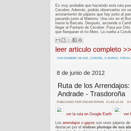
Es muy probable que haciendo esta ruta pue
Cecebre. Además, podrás observarlos sin ser
avistamiento de pájaros que hay junto al pan
pasando junto al Materno. Una vez en el Burg
hasta la Barcala. Después, asciende a Cambr
llegar al Pantano de Cecebre. Pasa por Orto 
que flanquean el río Mero. La vuelta a Coruñ
leer articulo completo >
CON NOMBRE DE AVE
,
CORUÑA
,
O BURGO
,
PRESA
8 de junio de 2012
Ruta de los Arrendajos:
Andrade - Trasdoroña
PUBLICADO POR
OSCAR FAFIAN
A LAS 12:34
0 
ver la ruta en Google Earth
ver 
Los
arrendajos o gayos
son unos pájaros de 
destacan por el
vistoso plumaje de sus al