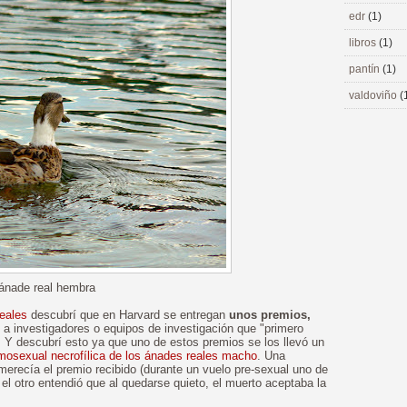
edr
(1)
libros
(1)
pantín
(1)
valdoviño
(
ánade real hembra
eales
descubrí que en Harvard se entregan
unos premios,
, a investigadores o equipos de investigación que "primero
. Y descubrí esto ya que uno de estos premios se los llevó un
mosexual necrofílica de los ánades reales macho
. Una
merecía el premio recibido (durante un vuelo pre-sexual uno de
l otro entendió que al quedarse quieto, el muerto aceptaba la