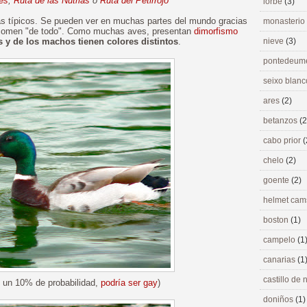
les
,
Ruta de las Nutrias
o
Ruta del Petirrojo
lorbé
(3)
s típicos. Se pueden ver en muchas partes del mundo gracias
monasterio
 comen "de todo". Como muchas aves, presentan
dimorfismo
 y de los machos tienen colores distintos
.
nieve
(3)
pontedeu
seixo blan
ares
(2)
betanzos
(2
cabo prior
(
chelo
(2)
goente
(2)
helmet ca
boston
(1)
campelo
(1
canarias
(1
castillo de
 un 10% de probabilidad,
podría ser gay
)
doniños
(1)