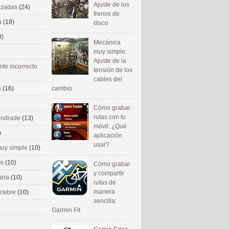
Ajuste de los
nizadas
(24)
frenos de
a
(18)
disco
8)
Mecánica
muy simple:
Ajuste de la
nte incorrecto
tensión de los
cables del
cambio
s
(16)
Cómo grabar
rutas con tu
 andrade
(13)
móvil: ¿Qué
)
aplicación
usar?
uy simple
(10)
om
(10)
Cómo grabar
y compartir
aria
(10)
rutas de
manera
ecebre
(10)
sencilla:
Garmin Fit