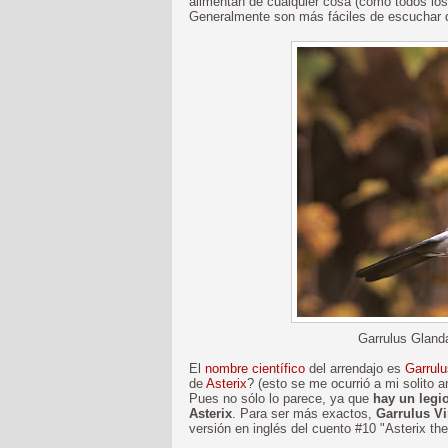
alimentan de cualquier cosa (como todos lo
Generalmente son más fáciles de escuchar 
Garrulus Glanda
El
nombre científico
del arrendajo es
Garrulu
de
Asterix
? (esto se me ocurrió a mi solito 
Pues no sólo lo parece, ya que
hay un legi
Asterix
. Para ser más exactos,
Garrulus V
versión en inglés del cuento #10 "Asterix the