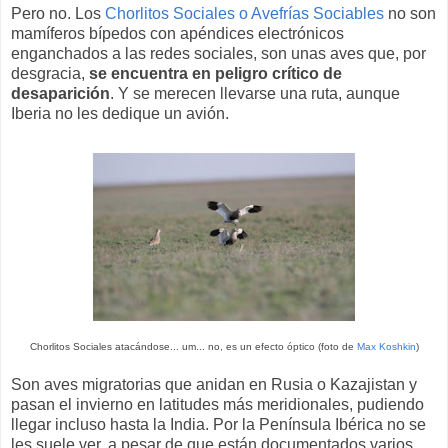
Pero no. Los
Chorlitos Sociales o Avefrías Sociables
no son
mamíferos bípedos con apéndices electrónicos
enganchados a las redes sociales, son unas aves que, por
desgracia,
se encuentra en peligro crítico de
desaparición
. Y se merecen llevarse una ruta, aunque
Iberia no les dedique un avión.
Chorlitos Sociales atacándose... um... no, es un efecto óptico (foto de
Max Koshkin
)
Son aves migratorias que anidan en Rusia o Kazajistan y
pasan el invierno en latitudes más meridionales, pudiendo
llegar incluso hasta la India. Por la Península Ibérica no se
les suele ver, a pesar de que están documentados varios