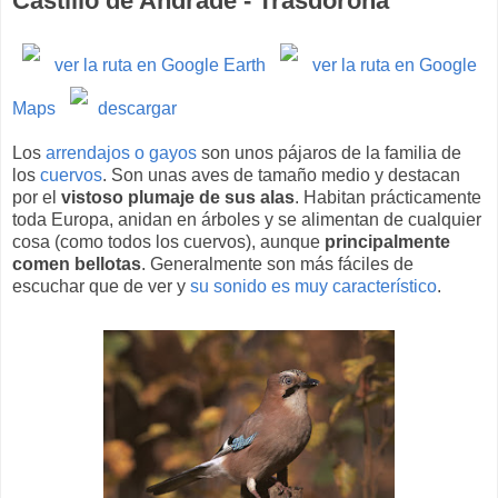
Castillo de Andrade - Trasdoroña
ver la ruta en Google Earth
ver la ruta en Google
Maps
descargar
Los
arrendajos o gayos
son unos pájaros de la familia de
los
cuervos
. Son unas aves de tamaño medio y destacan
por el
vistoso plumaje de sus alas
. Habitan prácticamente
toda Europa, anidan en árboles y se alimentan de cualquier
cosa (como todos los cuervos), aunque
principalmente
comen bellotas
. Generalmente son más fáciles de
escuchar que de ver y
su sonido es muy característico
.