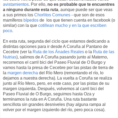
avistamientos
. Por ello,
no es probable que te encuentres
a ninguno durante esta ruta
, aunque puede ser que veas
a sus primos los
Chorlitos Comunes
- que son de esos
mamíferos
bípedos
de los que tienen cuenta en facebook (o
similar) con la que
cotillean mucho y en la que escriben
poco
.
En esta ruta, segunda del ciclo que estamos dedicando a
distintas opciones para ir desde A Coruña al Pantano de
Cecebre (ver la
Ruta de los Ánades Reales
o la
Ruta de las
Nutrias
), salimos de A Coruña pasando junto al Materno,
recorremos el carril bici del Paseo Fluvial de O Burgo y
vamos hasta la presa de Cecebre por las pistas de tierra de
la
margen derecha
del Río Mero (remontando el río, lo
dejamos a nuestra derecha). La vuelta a Coruña se realiza
junto al Río Mero, pero, en este caso, por las pistas de su
margen izquierda. Después, volvemos al carril bici del
Paseo Fluvial de O Burgo, seguimos hasta Oza y
terminamos la ruta en A Coruña. Una ruta bastante
sencillota sin grandes desniveles (hay alguna rampa al
volver por el margen izquierdo del río, pero poca cosa).