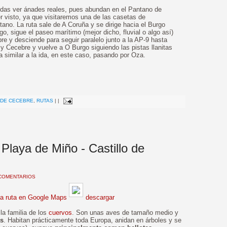
das ver ánades reales, pues abundan en el Pantano de
 visto, ya que visitaremos una de las casetas de
tano. La ruta sale de A Coruña y se dirige hacia el Burgo
o, sigue el paseo marítimo (mejor dicho, fluvial o algo así)
e y desciende para seguir paralelo junto a la AP-9 hasta
y Cecebre y vuelve a O Burgo siguiendo las pistas llanitas
a similar a la ida, en este caso, pasando por Oza.
>
 DE CECEBRE
,
RUTAS
|
|
 Playa de Miño - Castillo de
COMENTARIOS
la ruta en Google Maps
descargar
la familia de los
cuervos
. Son unas aves de tamaño medio y
as
. Habitan prácticamente toda Europa, anidan en árboles y se