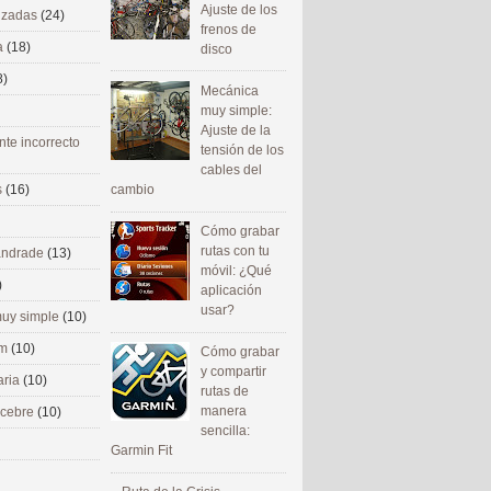
Ajuste de los
nizadas
(24)
frenos de
a
(18)
disco
8)
Mecánica
muy simple:
Ajuste de la
nte incorrecto
tensión de los
cables del
cambio
s
(16)
Cómo grabar
rutas con tu
 andrade
(13)
móvil: ¿Qué
)
aplicación
usar?
uy simple
(10)
om
(10)
Cómo grabar
y compartir
aria
(10)
rutas de
manera
ecebre
(10)
sencilla:
Garmin Fit