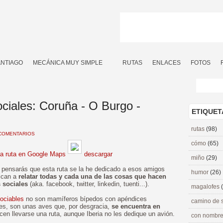
ANTIAGO
MECÁNICA MUY SIMPLE
RUTAS
ENLACES
FOTOS
ociales: Coruña - O Burgo -
ETIQUET
rutas
(98)
COMENTARIOS
cómo
(65)
la ruta en Google Maps
descargar
miño
(29)
g, pensarás que esta ruta se la he dedicado a esos amigos
humor
(26)
ican a
relatar todas y cada una de las cosas que hacen
s sociales
(aka. facebook, twitter, linkedin, tuenti...).
magalofes
Sociables
no son mamíferos bípedos con apéndices
camino de 
les, son unas aves que, por desgracia,
se encuentra en
cen llevarse una ruta, aunque Iberia no les dedique un avión.
con nombre