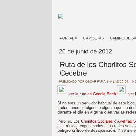
PORTADA
CAMISETAS
CAMINO DE S
26 de junio de 2012
Ruta de los Chorlitos S
Cecebre
PUBLICADO POR
OSCAR FAFIAN
A LAS 22:54
0 
ver la ruta en Google Earth
ver 
Si no eres un seguidor habitual de este blo
(todos tenemos alguno o alguna) que se ded
durante el día en alguna o en varias rede
Pero no. Los
Chorlitos Sociales o Avefrías 
electrónicos enganchados a las redes socia
peligro crítico de desaparición
. Y se mere