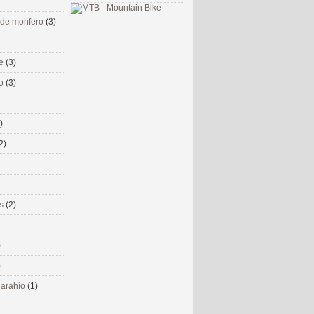
 de monfero
(3)
me
(3)
co
(3)
)
2)
ms
(2)
)
)
 narahío
(1)