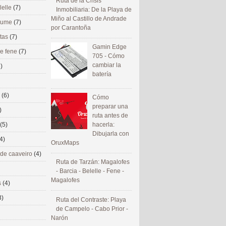
Ruta de la Crisis
lelle
(7)
Inmobiliaria: De la Playa de
Miño al Castillo de Andrade
 eume
(7)
por Carantoña
utas
(7)
Gamin Edge
de fene
(7)
705 - Cómo
cambiar la
)
batería
s
(6)
Cómo
preparar una
)
ruta antes de
(5)
hacerla:
Dibujarla con
4)
OruxMaps
 de caaveiro
(4)
Ruta de Tarzán: Magalofes
- Barcia - Belelle - Fene -
Magalofes
s
(4)
3)
Ruta del Contraste: Playa
de Campelo - Cabo Prior -
Narón