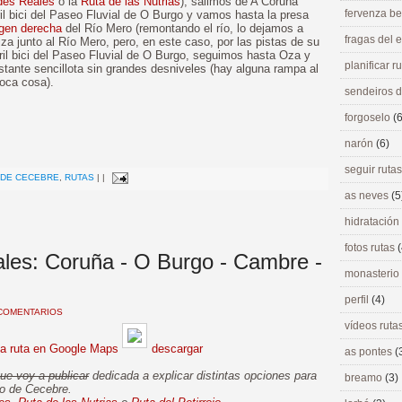
des Reales
o la
Ruta de las Nutrias
), salimos de A Coruña
fervenza be
il bici del Paseo Fluvial de O Burgo y vamos hasta la presa
gen derecha
del Río Mero (remontando el río, lo dejamos a
fragas del
za junto al Río Mero, pero, en este caso, por las pistas de su
il bici del Paseo Fluvial de O Burgo, seguimos hasta Oza y
planificar r
stante sencillota sin grandes desniveles (hay alguna rampa al
poca cosa).
sendeiros 
forgoselo
(6
narón
(6)
>
seguir ruta
 DE CECEBRE
,
RUTAS
|
|
as neves
(5
hidratación
fotos rutas
(
les: Coruña - O Burgo - Cambre -
monasterio
perfil
(4)
COMENTARIOS
vídeos ruta
la ruta en Google Maps
descargar
as pontes
(
ue voy a publicar
dedicada a explicar distintas opciones para
breamo
(3)
no de Cecebre.