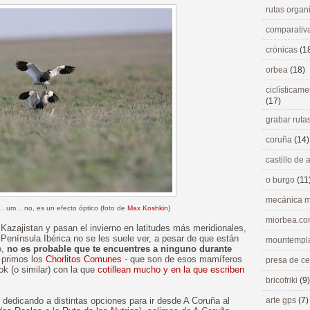
rutas orga
comparativ
crónicas
(1
orbea
(18)
ciclísticame
(17)
grabar ruta
coruña
(14)
castillo de
o burgo
(11
mecánica m
. um... no, es un efecto óptico (foto de
Max Koshkin
)
miorbea.c
Kazajistan y pasan el invierno en latitudes más meridionales,
a Península Ibérica no se les suele ver, a pesar de que están
mountempl
o,
no es probable que te encuentres a ninguno durante
 primos los
Chorlitos Comunes
- que son de esos mamíferos
presa de c
k (o similar) con la que
cotillean mucho y en la que escriben
bricofriki
(9)
 dedicando a distintas opciones para ir desde A Coruña al
arte gps
(7)