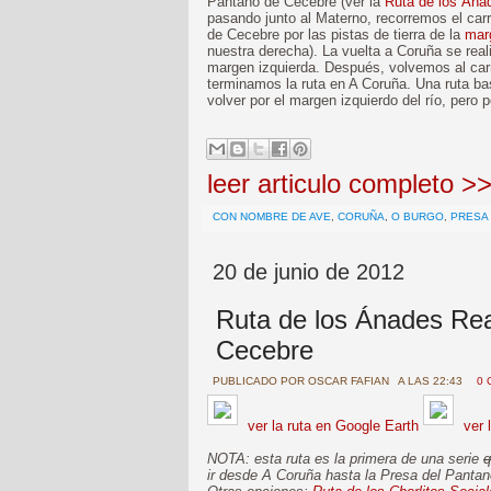
Pantano de Cecebre (ver la
Ruta de los Ána
pasando junto al Materno, recorremos el carr
de Cecebre por las pistas de tierra de la
mar
nuestra derecha). La vuelta a Coruña se reali
margen izquierda. Después, volvemos al carr
terminamos la ruta en A Coruña. Una ruta ba
volver por el margen izquierdo del río, pero 
leer articulo completo >
CON NOMBRE DE AVE
,
CORUÑA
,
O BURGO
,
PRESA
20 de junio de 2012
Ruta de los Ánades Rea
Cecebre
PUBLICADO POR
OSCAR FAFIAN
A LAS 22:43
0 
ver la ruta en Google Earth
ver 
NOTA: esta ruta es la primera de una serie
q
ir desde A Coruña hasta la Presa del Panta