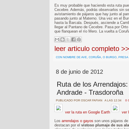
Es muy probable que haciendo esta ruta pue
Cecebre. Además, podrás observarlos sin ser
avistamiento de pájaros que hay junto al pan
pasando junto al Materno. Una vez en el Burg
hasta la Barcala. Después, asciende a Cambr
llegar al Pantano de Cecebre. Pasa por Orto 
que flanquean el río Mero. La vuelta a Coruñ
leer articulo completo >
CON NOMBRE DE AVE
,
CORUÑA
,
O BURGO
,
PRESA
8 de junio de 2012
Ruta de los Arrendajos:
Andrade - Trasdoroña
PUBLICADO POR
OSCAR FAFIAN
A LAS 12:34
0 
ver la ruta en Google Earth
ver 
Los
arrendajos o gayos
son unos pájaros de 
destacan por el
vistoso plumaje de sus al