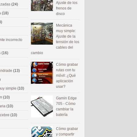
Ajuste de los
nizadas
(24)
frenos de
a
(18)
disco
8)
Mecánica
muy simple:
Ajuste de la
nte incorrecto
tensión de los
cables del
cambio
s
(16)
Cómo grabar
rutas con tu
 andrade
(13)
móvil: ¿Qué
)
aplicación
usar?
uy simple
(10)
om
(10)
Gamin Edge
705 - Cómo
aria
(10)
cambiar la
batería
ecebre
(10)
Cómo grabar
y compartir