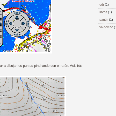
edr
(1)
libros
(1)
pantín
(1)
valdoviño
(
 a dibujar los puntos pinchando con el ratón. Así, irás