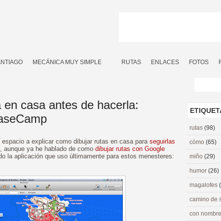
ANTIAGO
MECÁNICA MUY SIMPLE
RUTAS
ENLACES
FOTOS
 en casa antes de hacerla:
ETIQUET
BaseCamp
rutas
(98)
espacio a explicar como dibujar rutas en casa para
seguirlas
cómo
(65)
, aunque ya he hablado de como
dibujar rutas con Google
ado la aplicación que uso últimamente para estos menesteres:
miño
(29)
humor
(26)
magalofes
camino de 
con nombre