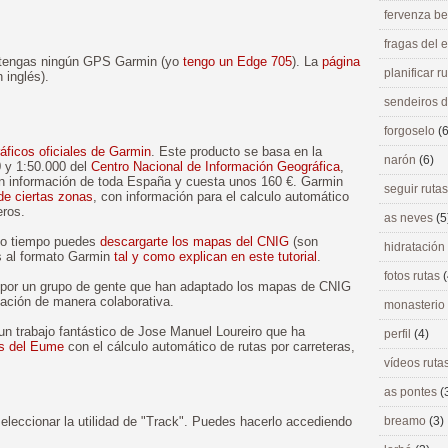
fervenza be
fragas del
tengas ningún GPS Garmin (yo
tengo un Edge 705
). La
página
planificar r
 inglés).
sendeiros 
forgoselo
(6
ficos oficiales de Garmin
. Este producto se basa en la
narón
(6)
 y 1:50.000 del
Centro Nacional de Información Geográfica
,
n información de toda España y cuesta unos 160 €. Garmin
seguir ruta
e ciertas zonas
, con información para el calculo automático
eros.
as neves
(5
cho tiempo puedes
descargarte los mapas del CNIG
(son
hidratación
os al formato Garmin
tal y como explican en este tutorial
.
fotos rutas
(
 por un grupo de gente que han adaptado los mapas de CNIG
ación de manera colaborativa.
monasterio
 un trabajo fantástico de Jose Manuel Loureiro que ha
perfil
(4)
as del Eume
con el cálculo automático de rutas por carreteras,
vídeos ruta
as pontes
(
eleccionar la utilidad de "Track". Puedes hacerlo accediendo
breamo
(3)