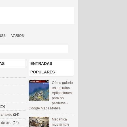
RSS
VARIOS
AS
ENTRADAS
POPULARES
Cómo guiarte
en tus rutas -
Aplicaciones
para no
perderse -
(25)
Google Maps Mobile
santiago
(24)
Mecánica
 de ave
(24)
muy simple: