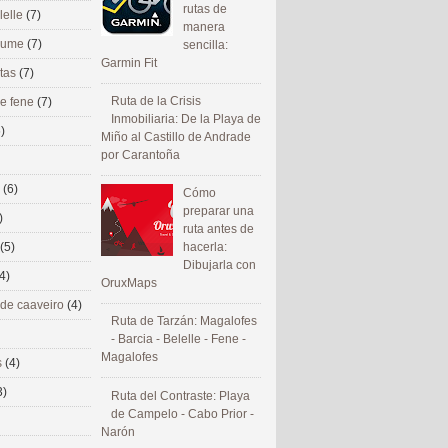
rutas de
lelle
(7)
manera
 eume
(7)
sencilla:
Garmin Fit
utas
(7)
Ruta de la Crisis
de fene
(7)
Inmobiliaria: De la Playa de
)
Miño al Castillo de Andrade
por Carantoña
s
(6)
Cómo
preparar una
)
ruta antes de
(5)
hacerla:
Dibujarla con
4)
OruxMaps
 de caaveiro
(4)
Ruta de Tarzán: Magalofes
- Barcia - Belelle - Fene -
Magalofes
s
(4)
3)
Ruta del Contraste: Playa
de Campelo - Cabo Prior -
Narón