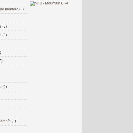
 de monfero
(3)
me
(3)
co
(3)
)
2)
ms
(2)
)
)
 narahío
(1)