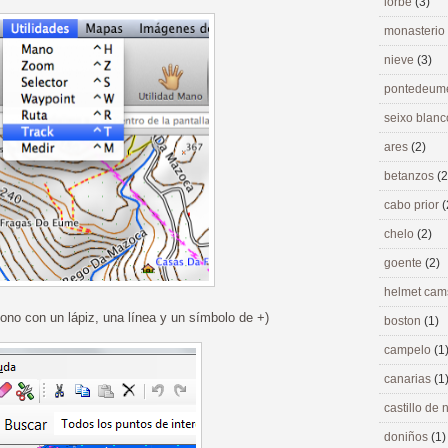
lorbé
(3)
monasterio
nieve
(3)
pontedeu
seixo blan
ares
(2)
betanzos
(2
cabo prior
(
chelo
(2)
goente
(2)
helmet ca
ono con un lápiz, una línea y un símbolo de +)
boston
(1)
campelo
(1
canarias
(1
castillo de
doniños
(1)