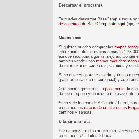
Descargar el programa
Te puedes descargar BaseCamp aunque no 
de descarga de BaseCamp está aquí
(ojo, en
Mapas base
Si quieres puedes comprar los
mapas topográ
información de los mapas a escala 1:25.000
aunque incorpora algunas mejoras. Contiene
también vende unos
mapas más detallados d
de rutas usando carreteras, caminos y send
Si no quieres gastarte dinerito y tienes mu
gratuitos para uso no comercial) y adpatarl
Otra opción gratuita es
Topohispania
, hecho
de toda España y añadido o mejorado inform
Si eres de la zona de A Coruña / Ferrol, hay
preparado los
mapas de detalle de las Frag
caminos y sendas.
Dibujar una ruta
Para empezar a dibujar una ruta tienes que s
en el menú Utilidades->Track.