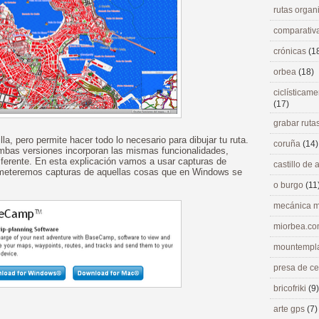
rutas orga
comparativ
crónicas
(1
orbea
(18)
ciclísticame
(17)
grabar ruta
a, pero permite hacer todo lo necesario para dibujar tu ruta.
coruña
(14)
bas versiones incorporan las mismas funcionalidades,
ferente. En esta explicación vamos a usar capturas de
castillo de
o meteremos capturas de aquellas cosas que en Windows se
o burgo
(11
mecánica m
miorbea.c
mountempl
presa de c
bricofriki
(9)
arte gps
(7)