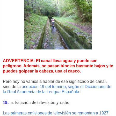
ADVERTENCIA: El canal lleva agua y puede ser
peligroso. Además, se pasan túneles bastante bajos y te
puedes golpear la cabeza, usa el casco.
Pero hoy no vamos a hablar de ese significado de canal,
sino de la
acepción 19 del término, según el Diccionario de
la Real Academia de la Lengua Española
:
19.
m.
Estación de televisión y radio.
Las primeras emisiones de televisión se remontan a 1927
.