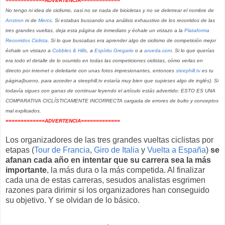
=============ADVERTENCIA=============
No tengo ni idea de ciclismo, casi no se nada de bicicletas y no se deletrear el nombre de
Anstron
ni de
Mercs
. Si estabas buscando una análisis exhaustivo de los recorridos de las
tres grandes vueltas, deja esta página de inmediato y échale un vistazo a la
Plataforma
Recorridos Ciclista
. Si lo que buscabas era aprender algo de ciclismo de competición mejor
échale un vistazo a
Cobbles & Hills
, a
Espíritu Gregario
o a
arueda.com
. Si lo que querías
era todo el detalle de lo ocurrido en todas las competiciones ciclistas, cómo verlas en
directo por internet o deleitarte con unas fotos impresionantes, entonces
steephill.tv
es tu
página(bueno, para acceder a steephill.tv estaría muy bien que supieses algo de inglés).
Si
todavía sigues con ganas de continuar leyendo el artículo estás advertido: ESTO ES UNA
COMPARATIVA CICLÍSTICAMENTE INCORRECTA cargada de errores de bulto y conceptos
mal explicados.
=============ADVERTENCIA=============
Los organizadores de las tres grandes vueltas ciclistas por
etapas (
Tour de Francia
,
Giro de Italia
y
Vuelta a España
)
se
afanan cada año en intentar que su carrera sea la más
importante
, la más dura o la más competida. Al finalizar
cada una de estas carreras, sesudos analistas esgrimen
razones para dirimir si los organizadores han conseguido
su objetivo. Y se olvidan de lo básico.