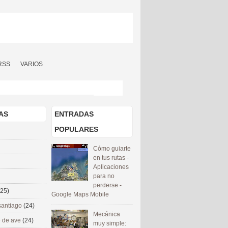
RSS
VARIOS
AS
ENTRADAS
POPULARES
Cómo guiarte
en tus rutas -
Aplicaciones
para no
perderse -
(25)
Google Maps Mobile
santiago
(24)
Mecánica
 de ave
(24)
muy simple: