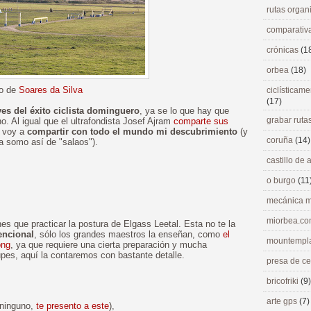
rutas orga
comparativ
crónicas
(1
orbea
(18)
to de
Soares da Silva
ciclísticame
(17)
es del éxito ciclista dominguero
, ya se lo que hay que
grabar ruta
o. Al igual que el ultrafondista Josef Ajram
comparte sus
, voy a
compartir con todo el mundo mi descubrimiento
(y
coruña
(14)
 somo así de "salaos").
castillo de
o burgo
(11
mecánica m
miorbea.c
nes que practicar la postura de Elgass Leetal. Esta no te la
encional
, sólo los grandes maestros la enseñan, como
el
mountempl
ong
, ya que requiere una cierta preparación y mucha
pes, aquí la contaremos con bastante detalle.
presa de c
bricofriki
(9)
arte gps
(7)
 ninguno,
te presento a este
),