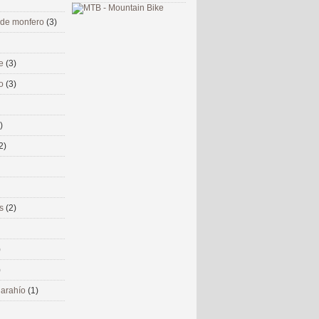
 de monfero
(3)
me
(3)
co
(3)
)
2)
ms
(2)
)
)
 narahío
(1)