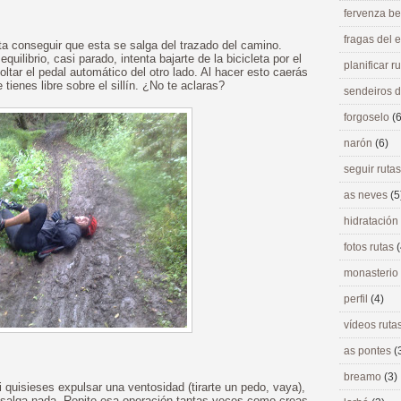
fervenza be
fragas del
ta conseguir que esta se salga del trazado del camino.
ilibrio, casi parado, intenta bajarte de la bicicleta por el
planificar r
ltar el pedal automático del otro lado. Al hacer esto caerás
tienes libre sobre el sillín. ¿No te aclaras?
sendeiros 
forgoselo
(6
narón
(6)
seguir ruta
as neves
(5
hidratación
fotos rutas
(
monasterio
perfil
(4)
vídeos ruta
as pontes
(
breamo
(3)
quisieses expulsar una ventosidad (tirarte un pedo, vaya),
o salga nada. Repite esa operación tantas veces como creas