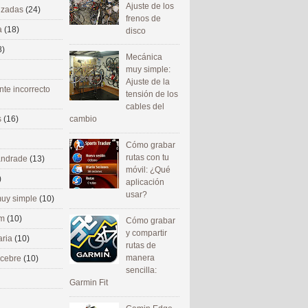
Ajuste de los
nizadas
(24)
frenos de
a
(18)
disco
8)
Mecánica
muy simple:
Ajuste de la
nte incorrecto
tensión de los
cables del
cambio
s
(16)
Cómo grabar
rutas con tu
 andrade
(13)
móvil: ¿Qué
)
aplicación
usar?
uy simple
(10)
om
(10)
Cómo grabar
y compartir
aria
(10)
rutas de
manera
ecebre
(10)
sencilla:
Garmin Fit