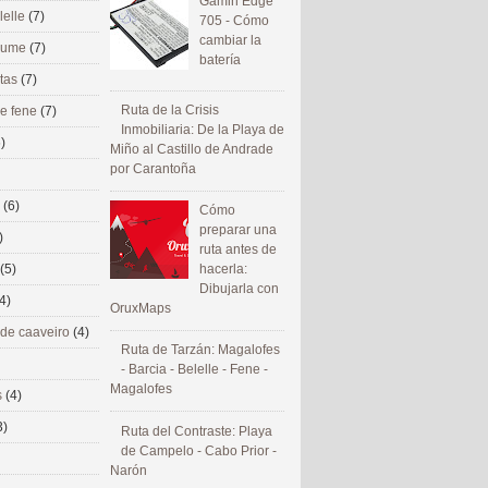
Gamin Edge
lelle
(7)
705 - Cómo
cambiar la
 eume
(7)
batería
utas
(7)
Ruta de la Crisis
de fene
(7)
Inmobiliaria: De la Playa de
)
Miño al Castillo de Andrade
por Carantoña
s
(6)
Cómo
preparar una
)
ruta antes de
(5)
hacerla:
Dibujarla con
4)
OruxMaps
 de caaveiro
(4)
Ruta de Tarzán: Magalofes
- Barcia - Belelle - Fene -
Magalofes
s
(4)
3)
Ruta del Contraste: Playa
de Campelo - Cabo Prior -
Narón