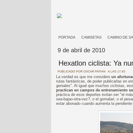
PORTADA
CAMISETAS
CAMINO DE S
9 de abril de 2010
Hexatlon ciclista: Ya nu
PUBLICADO POR
OSCAR FAFIAN
A LAS 17:45
La verdad es que me considero
un afortun
rutas fantásticas, de poder publicarlas en e
geniales". Al igual que muchos ciclistas, es
practican en campos de entrenamiento sec
práctica de esos deportes evitan ser "el más
sea-bajao-otra-vez?, o el gomalari, o el pesa
estar abonado cuando aumenta la pendiente p