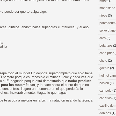
lorbé
(3)
monasterio
 puede ser que te salga algo.
nieve
(3)
pontedeu
es, glúteos, abdominales superiores e inferiores, y el ano.
seixo blan
ares
(2)
lla
betanzos
(2
dilla
cabo prior
(
chelo
(2)
goente
(2)
sepa todo el mundo! Un deporte supercompleto que sólo tiene
helmet ca
l primero porque es imposible eliminar su olor y cada vez que
ndolo. El segundo porque está demostrado que
nadar produce
boston
(1)
 para las matemáticas
, y lo hace hasta el punto de que no
te concentres, llegará un momento en el que perderás la
campelo
(1
hechos. Inexorablemente. Hagas lo que hagas.
canarias
(1
e te ayuda a mejorar en la bici, la natación usando la técnica
castillo de
doniños
(1)