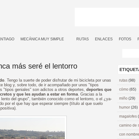
ANTIAGO
MECÁNICA MUY SIMPLE
RUTAS
ENLACES
FOTOS
nca más seré el lentorro
ETIQUET
ado
. Tengo la suerte de poder disfrutar de mi bicicleta por unas
rutas
(98)
ste blog y, sobre todo, de ir acompañado por unos "tipos
os "tipos geniales" son adictos a otros deportes,
deportes que
cómo
(65)
retos y que les ayudan a estar en forma
. Gracias a la
miño
(29)
 lento del grupo", también conocido como el lentorro, o el ¿ya-
do por el que hay que esperar siempre (título al que suelo
humor
(26)
ositiva).
magalofes
camino de 
con nombre