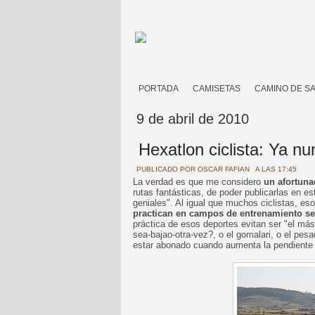
PORTADA
CAMISETAS
CAMINO DE S
9 de abril de 2010
Hexatlon ciclista: Ya nu
PUBLICADO POR
OSCAR FAFIAN
A LAS 17:45
La verdad es que me considero
un afortun
rutas fantásticas, de poder publicarlas en e
geniales". Al igual que muchos ciclistas, es
practican en campos de entrenamiento sec
práctica de esos deportes evitan ser "el más
sea-bajao-otra-vez?, o el gomalari, o el pesa
estar abonado cuando aumenta la pendiente p