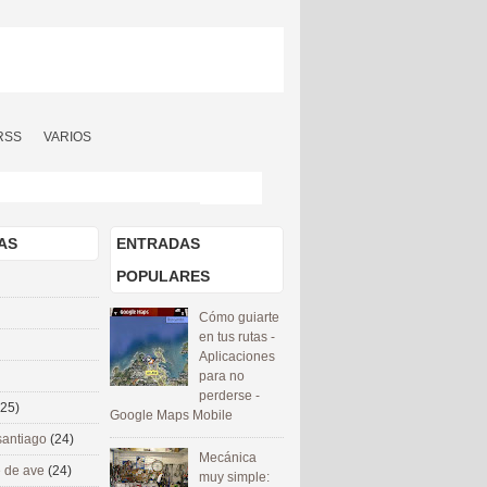
RSS
VARIOS
AS
ENTRADAS
POPULARES
Cómo guiarte
en tus rutas -
Aplicaciones
para no
perderse -
(25)
Google Maps Mobile
santiago
(24)
Mecánica
 de ave
(24)
muy simple: