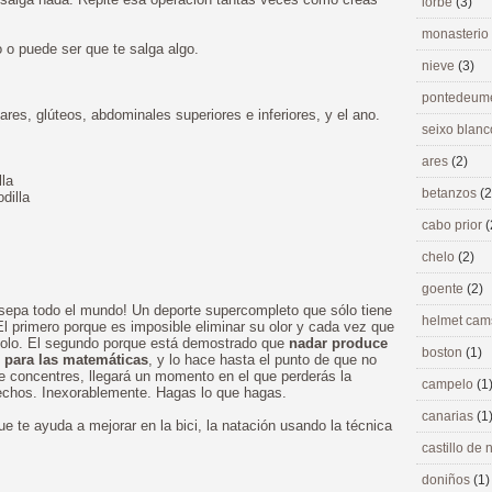
lorbé
(3)
monasterio
 puede ser que te salga algo.
nieve
(3)
pontedeu
es, glúteos, abdominales superiores e inferiores, y el ano.
seixo blan
ares
(2)
lla
betanzos
(2
dilla
cabo prior
(
chelo
(2)
goente
(2)
sepa todo el mundo! Un deporte supercompleto que sólo tiene
helmet ca
l primero porque es imposible eliminar su olor y cada vez que
ndolo. El segundo porque está demostrado que
nadar produce
boston
(1)
 para las matemáticas
, y lo hace hasta el punto de que no
te concentres, llegará un momento en el que perderás la
campelo
(1
hechos. Inexorablemente. Hagas lo que hagas.
canarias
(1
e te ayuda a mejorar en la bici, la natación usando la técnica
castillo de
doniños
(1)