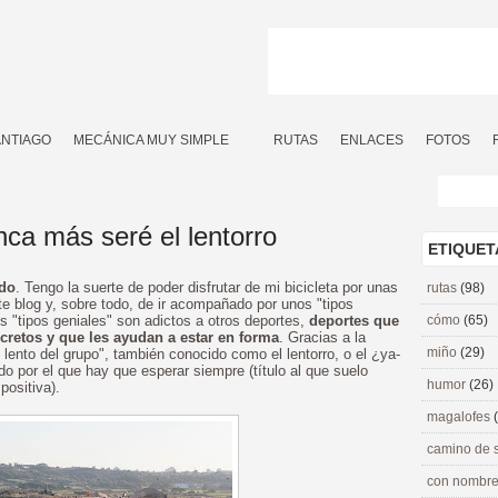
ANTIAGO
MECÁNICA MUY SIMPLE
RUTAS
ENLACES
FOTOS
nca más seré el lentorro
ETIQUET
ado
. Tengo la suerte de poder disfrutar de mi bicicleta por unas
rutas
(98)
ste blog y, sobre todo, de ir acompañado por unos "tipos
os "tipos geniales" son adictos a otros deportes,
deportes que
cómo
(65)
retos y que les ayudan a estar en forma
. Gracias a la
miño
(29)
 lento del grupo", también conocido como el lentorro, o el ¿ya-
do por el que hay que esperar siempre (título al que suelo
humor
(26)
ositiva).
magalofes
camino de 
con nombre