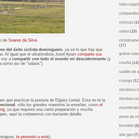
rutas orga
comparativ
crónicas
(1
orbea
(18)
to de
Soares da Silva
ciclísticame
(17)
es del éxito ciclista dominguero
, ya se lo que hay que
grabar ruta
o. Al igual que el ultrafondista Josef Ajram
comparte sus
, voy a
compartir con todo el mundo mi descubrimiento
(y
coruña
(14)
 somo así de "salaos").
castillo de
o burgo
(11
mecánica m
miorbea.c
nes que practicar la postura de Elgass Leetal. Esta no te la
encional
, sólo los grandes maestros la enseñan, como
el
mountempl
ong
, ya que requiere una cierta preparación y mucha
pes, aquí la contaremos con bastante detalle.
presa de c
bricofriki
(9)
arte gps
(7)
 ninguno,
te presento a este
),