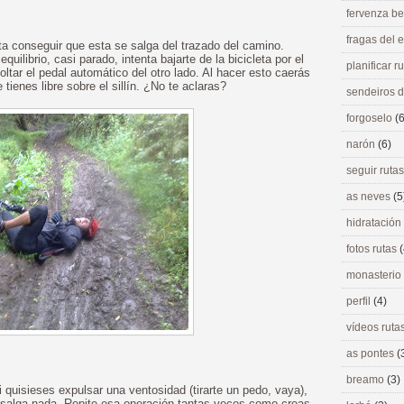
fervenza be
fragas del
ta conseguir que esta se salga del trazado del camino.
ilibrio, casi parado, intenta bajarte de la bicicleta por el
planificar r
ltar el pedal automático del otro lado. Al hacer esto caerás
tienes libre sobre el sillín. ¿No te aclaras?
sendeiros 
forgoselo
(6
narón
(6)
seguir ruta
as neves
(5
hidratación
fotos rutas
(
monasterio
perfil
(4)
vídeos ruta
as pontes
(
breamo
(3)
quisieses expulsar una ventosidad (tirarte un pedo, vaya),
o salga nada. Repite esa operación tantas veces como creas