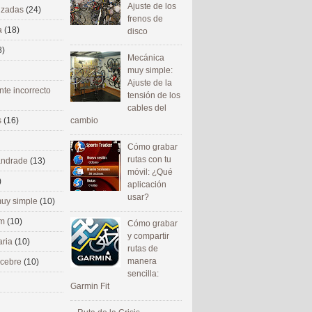
Ajuste de los
nizadas
(24)
frenos de
a
(18)
disco
8)
Mecánica
muy simple:
Ajuste de la
nte incorrecto
tensión de los
cables del
cambio
s
(16)
Cómo grabar
rutas con tu
 andrade
(13)
móvil: ¿Qué
)
aplicación
usar?
uy simple
(10)
om
(10)
Cómo grabar
y compartir
aria
(10)
rutas de
manera
ecebre
(10)
sencilla:
Garmin Fit