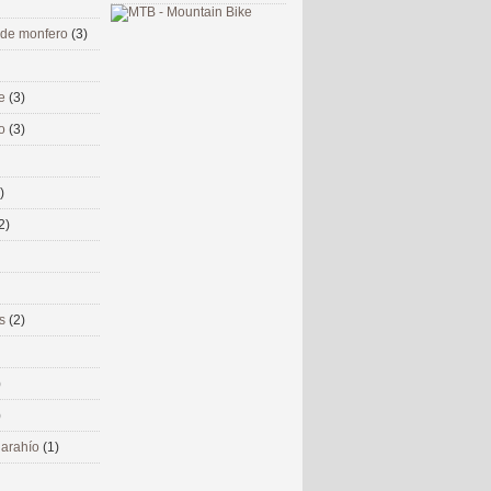
 de monfero
(3)
me
(3)
co
(3)
)
2)
ms
(2)
)
)
 narahío
(1)