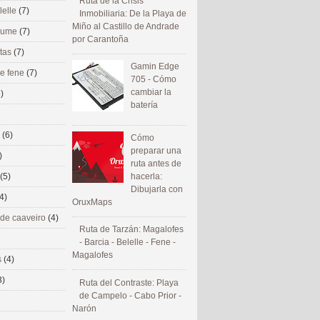
Ruta de la Crisis
lelle
(7)
Inmobiliaria: De la Playa de
Miño al Castillo de Andrade
 eume
(7)
por Carantoña
utas
(7)
Gamin Edge
de fene
(7)
705 - Cómo
cambiar la
)
batería
s
(6)
Cómo
preparar una
)
ruta antes de
(5)
hacerla:
Dibujarla con
4)
OruxMaps
 de caaveiro
(4)
Ruta de Tarzán: Magalofes
- Barcia - Belelle - Fene -
Magalofes
s
(4)
3)
Ruta del Contraste: Playa
de Campelo - Cabo Prior -
Narón