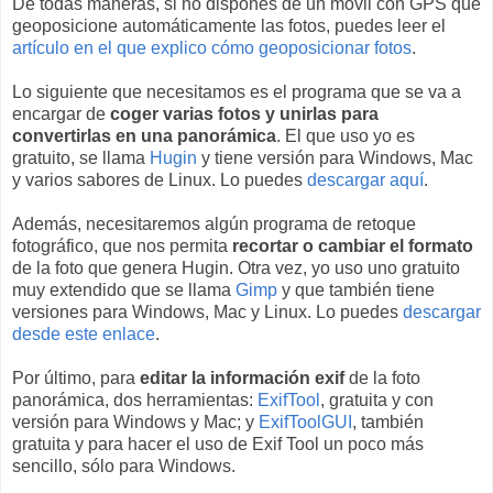
De todas maneras, si no dispones de un móvil con GPS que
geoposicione automáticamente las fotos, puedes leer el
artículo en el que explico cómo geoposicionar fotos
.
Lo siguiente que necesitamos es el programa que se va a
encargar de
coger varias fotos y unirlas para
convertirlas en una panorámica
. El que uso yo es
gratuito, se llama
Hugin
y tiene versión para Windows, Mac
y varios sabores de Linux. Lo puedes
descargar aquí
.
Además, necesitaremos algún programa de retoque
fotográfico, que nos permita
recortar o cambiar el formato
de la foto que genera Hugin. Otra vez, yo uso uno gratuito
muy extendido que se llama
Gimp
y que también tiene
versiones para Windows, Mac y Linux. Lo puedes
descargar
desde este enlace
.
Por último, para
editar la información exif
de la foto
panorámica, dos herramientas:
ExifTool
, gratuita y con
versión para Windows y Mac; y
ExifToolGUI
, también
gratuita y para hacer el uso de Exif Tool un poco más
sencillo, sólo para Windows.