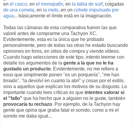
en
el casco
, en
el monopatín
, en
la tabla de surf
, colgadas
de una cometa
, en
la moto
, en un
cohete impulsado por
agua
... básicamente el límite está en la imaginación.
Todas las cámaras de esta comparativa fueron las que
valoré antes de comprarme una Tachyon XC.
Evidentemente, esta es la única que he probado
personalmente, pero de todas las otras he estado buscando
opiniones en foros, en sitios de compra y viendo vídeos.
Cuando hago selecciones de este tipo, intento leerme con
detalle los argumentos de la
gente a la que no le ha
gustado un producto
. Evidentemente, no me refiero a
esos que simplmente ponen "es un porquería", "me han
timado", "la devolví en cuanto la abrí" y cosas por el estilo,
sino a aquellos que explican los motivos de su disgusto. Lo
importante cuando lees críticas es que
intentes valorar si
el "fallo"
que ha hecho que a alguien no le guste, también
provocaría tu rechazo
. Por ejemplo, de la Tachyon hay
gente que opina que graba fatal el sonido, como a mi el
sonido me daba igual...