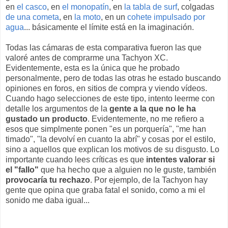
en
el casco
, en
el monopatín
, en
la tabla de surf
, colgadas
de una cometa
, en
la moto
, en un
cohete impulsado por
agua
... básicamente el límite está en la imaginación.
Todas las cámaras de esta comparativa fueron las que
valoré antes de comprarme una Tachyon XC.
Evidentemente, esta es la única que he probado
personalmente, pero de todas las otras he estado buscando
opiniones en foros, en sitios de compra y viendo vídeos.
Cuando hago selecciones de este tipo, intento leerme con
detalle los argumentos de la
gente a la que no le ha
gustado un producto
. Evidentemente, no me refiero a
esos que simplmente ponen "es un porquería", "me han
timado", "la devolví en cuanto la abrí" y cosas por el estilo,
sino a aquellos que explican los motivos de su disgusto. Lo
importante cuando lees críticas es que
intentes valorar si
el "fallo"
que ha hecho que a alguien no le guste, también
provocaría tu rechazo
. Por ejemplo, de la Tachyon hay
gente que opina que graba fatal el sonido, como a mi el
sonido me daba igual...