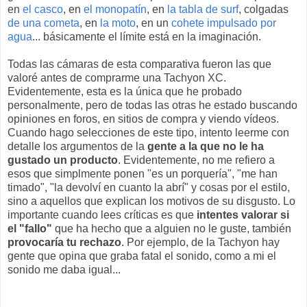
en
el casco
, en
el monopatín
, en
la tabla de surf
, colgadas
de una cometa
, en
la moto
, en un
cohete impulsado por
agua
... básicamente el límite está en la imaginación.
Todas las cámaras de esta comparativa fueron las que
valoré antes de comprarme una Tachyon XC.
Evidentemente, esta es la única que he probado
personalmente, pero de todas las otras he estado buscando
opiniones en foros, en sitios de compra y viendo vídeos.
Cuando hago selecciones de este tipo, intento leerme con
detalle los argumentos de la
gente a la que no le ha
gustado un producto
. Evidentemente, no me refiero a
esos que simplmente ponen "es un porquería", "me han
timado", "la devolví en cuanto la abrí" y cosas por el estilo,
sino a aquellos que explican los motivos de su disgusto. Lo
importante cuando lees críticas es que
intentes valorar si
el "fallo"
que ha hecho que a alguien no le guste, también
provocaría tu rechazo
. Por ejemplo, de la Tachyon hay
gente que opina que graba fatal el sonido, como a mi el
sonido me daba igual...