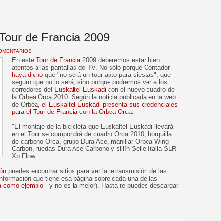
Tour de Francia 2009
COMENTARIOS
En este
Tour de Francia
2009 deberemos estar bien
atentos a las pantallas de TV. No sólo porque Contador
haya dicho
que "no será un tour apto para siestas", que
seguro que no lo será, sino porque podremos ver a los
corredores del
Euskaltel-Euskadi
con el nuevo cuadro de
la Orbea Orca 2010. Según la noticia publicada en la web
de Orbea,
el Euskaltel-Euskadi presenta sus credenciales
para el Tour de Francia con la Orbea Orca
:
"El montaje de la bicicleta que Euskaltel-Euskadi llevará
en el Tour se compondrá de cuadro Orca 2010, horquilla
de carbono Orca, grupo Dura Ace, manillar Orbea Wing
Carbon, ruedas Dura Ace Carbono y sillín Selle Italia SLR
Xp Flow."
ión
puedes encontrar sitios para ver la retransmisión de las
a información que tiene esa página sobre cada una de las
a como ejemplo
- y no es la mejor). Hasta te puedes descargar