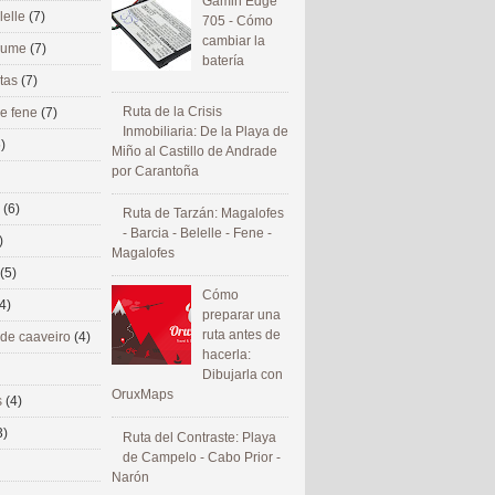
Gamin Edge
lelle
(7)
705 - Cómo
cambiar la
 eume
(7)
batería
utas
(7)
Ruta de la Crisis
de fene
(7)
Inmobiliaria: De la Playa de
)
Miño al Castillo de Andrade
por Carantoña
s
(6)
Ruta de Tarzán: Magalofes
- Barcia - Belelle - Fene -
)
Magalofes
(5)
Cómo
4)
preparar una
ruta antes de
 de caaveiro
(4)
hacerla:
Dibujarla con
OruxMaps
s
(4)
3)
Ruta del Contraste: Playa
de Campelo - Cabo Prior -
Narón