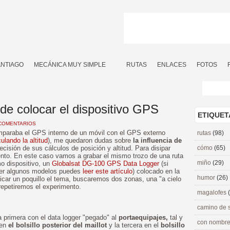
ANTIAGO
MECÁNICA MUY SIMPLE
RUTAS
ENLACES
FOTOS
de colocar el dispositivo GPS
ETIQUET
COMENTARIOS
omparaba el GPS interno de un móvil con el GPS externo
rutas
(98)
ulando la altitud
), me quedaron dudas sobre
la influencia de
ecisión de sus cálculos de posición y altitud. Para disipar
cómo
(65)
to. En este caso vamos a grabar el mismo trozo de una ruta
miño
(29)
o dispositivo, un
Globalsat DG-100 GPS Data Logger
(si
ocer algunos modelos puedes
leer este artículo
) colocado en la
humor
(26)
licar un poquillo el tema, buscaremos dos zonas, una "a cielo
e repetiremos el experimento.
magalofes
camino de 
a primera con el data logger "pegado" al
portaequipajes,
tal y
con nombre
 en
el bolsillo posterior del maillot
y la tercera en el
bolsillo