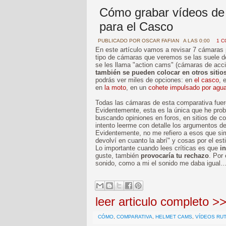
Cómo grabar vídeos de
para el Casco
PUBLICADO POR
OSCAR FAFIAN
A LAS 0:00
1 C
En este artículo vamos a revisar 7 cámaras p
tipo de cámaras que veremos se las suele 
se les llama "action cams" (cámaras de acci
también se pueden colocar en otros sitio
podrás ver miles de opciones: en
el casco
, 
en
la moto
, en un
cohete impulsado por agu
Todas las cámaras de esta comparativa fue
Evidentemente, esta es la única que he prob
buscando opiniones en foros, en sitios de c
intento leerme con detalle los argumentos d
Evidentemente, no me refiero a esos que si
devolví en cuanto la abrí" y cosas por el est
Lo importante cuando lees críticas es que
in
guste, también
provocaría tu rechazo
. Por
sonido, como a mi el sonido me daba i
leer articulo completo >
CÓMO
,
COMPARATIVA
,
HELMET CAMS
,
VÍDEOS RU