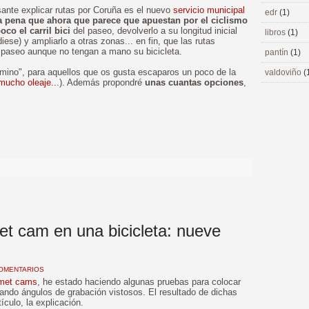
sante explicar rutas por Coruña es el nuevo
servicio municipal
edr
(1)
 pena que ahora que parece que apuestan por el ciclismo
co el carril bici
del paseo, devolverlo a su longitud inicial
libros
(1)
diese) y ampliarlo a otras zonas... en fin, que las rutas
 paseo aunque no tengan a mano su bicicleta.
pantín
(1)
amino", para aquellos que os gusta escaparos un poco de la
valdoviño
(
mucho oleaje...
). Además propondré
unas cuantas opciones
,
>
t cam en una bicicleta: nueve
COMENTARIOS
lmet cams
, he estado haciendo algunas pruebas para colocar
ando ángulos de grabación vistosos. El resultado de dichas
ículo, la explicación.