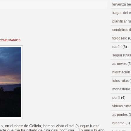
fervenza be
fragas del
planificar r
sendeiros 
forgoselo
(6
COMENTARIOS
narón
(6)
seguir ruta
as neves
(5
hidratación
fotos rutas
(
monasterio
perfil
(4)
vídeos ruta
as pontes
(
breamo
(3)
in, en el norte de Galicia, hemos visto el sol (aunque fuese
rte que me ha pillado de ruta casi nocturna... Lo único bueno