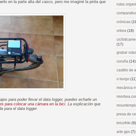
rlo en la parte alta del casco, pero me imaginé la pinta que
rutas orga
comparativ
crónicas
(1
orbea
(18)
ciclísticame
(17)
grabar ruta
coruña
(14)
castillo de
o burgo
(11
mecánica m
miorbea.c
ajes para poder llevar el data logger, puedes echarle un
es para colocar una cámara en la bici
. La explicación que
mountempl
da para el data logger.
presa de c
bricofriki
(9)
>
arte gps
(7)