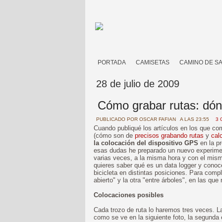
PORTADA
CAMISETAS
CAMINO DE S
28 de julio de 2009
Cómo grabar rutas: dón
PUBLICADO POR
OSCAR FAFIAN
A LAS 23:55
3 
Cuando publiqué los artículos en los que c
(cómo son de
precisos grabando rutas
y
calc
la colocación del dispositivo GPS
en la pr
esas dudas he preparado un nuevo experimen
varias veces, a la misma hora y con el mism
quieres saber qué es un data logger y con
bicicleta en distintas posiciones. Para comp
abierto" y la otra "entre árboles", en las qu
Colocaciones posibles
Cada trozo de ruta lo haremos tres veces. L
como se ve en la siguiente foto, la segunda