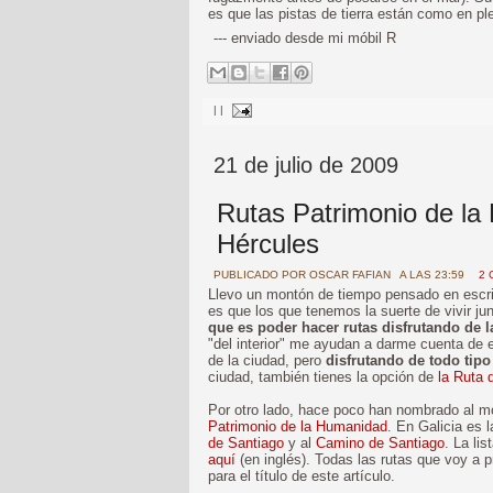
es que las pistas de tierra están como en ple
--- enviado desde mi móbil R
|
|
21 de julio de 2009
Rutas Patrimonio de la
Hércules
PUBLICADO POR
OSCAR FAFIAN
A LAS 23:59
2 
Llevo un montón de tiempo pensado en escrib
es que los que tenemos la suerte de vivir j
que es poder hacer rutas disfrutando de la
"del interior" me ayudan a darme cuenta de e
de la ciudad, pero
disfrutando de todo tipo
ciudad, también tienes la opción de
la Ruta 
Por otro lado, hace poco han nombrado al 
Patrimonio de la Humanidad
. En Galicia es 
de Santiago
y al
Camino de Santiago
. La li
aquí
(en inglés). Todas las rutas que voy a p
para el título de este artículo.