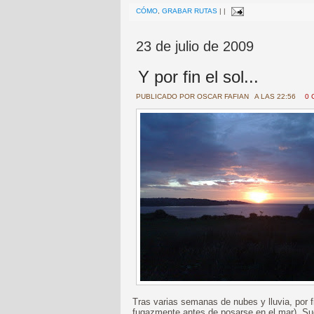
CÓMO
,
GRABAR RUTAS
|
|
23 de julio de 2009
Y por fin el sol...
PUBLICADO POR
OSCAR FAFIAN
A LAS 22:56
0 
Tras varias semanas de nubes y lluvia, por f
fugazmente antes de posarse en el mar). Sue