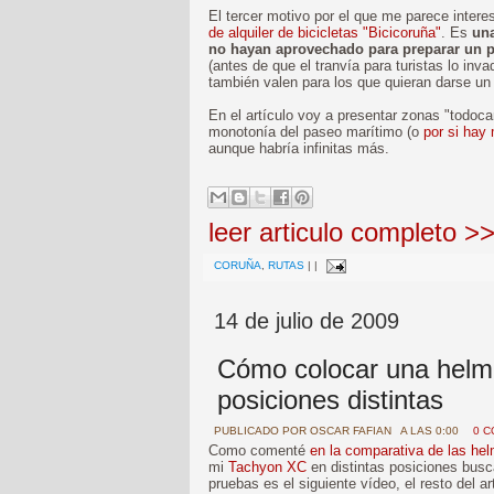
El tercer motivo por el que me parece intere
de alquiler de bicicletas "Bicicoruña"
. Es
una
no hayan aprovechado para preparar un po
(antes de que el tranvía para turistas lo inva
también valen para los que quieran darse un
En el artículo voy a presentar zonas "todoc
monotonía del paseo marítimo (o
por si hay 
aunque habría infinitas más.
leer articulo completo >
CORUÑA
,
RUTAS
|
|
14 de julio de 2009
Cómo colocar una helme
posiciones distintas
PUBLICADO POR
OSCAR FAFIAN
A LAS 0:00
0 
Como comenté
en la comparativa de las he
mi
Tachyon XC
en distintas posiciones busc
pruebas es el siguiente vídeo, el resto del art