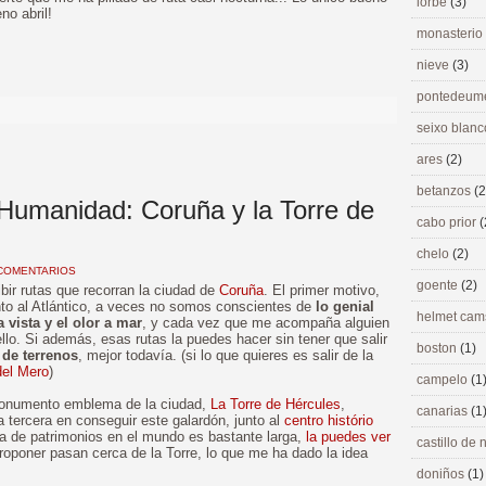
lorbé
(3)
no abril!
monasterio
nieve
(3)
pontedeu
seixo blan
ares
(2)
betanzos
(2
 Humanidad: Coruña y la Torre de
cabo prior
(
chelo
(2)
COMENTARIOS
goente
(2)
ir rutas que recorran la ciudad de
Coruña
. El primer motivo,
unto al Atlántico, a veces no somos conscientes de
lo genial
helmet ca
 vista y el olor a mar
, y cada vez que me acompaña alguien
llo. Si además, esas rutas la puedes hacer sin tener que salir
boston
(1)
 de terrenos
, mejor todavía. (si lo que quieres es salir de la
del Mero
)
campelo
(1
monumento emblema de la ciudad,
La Torre de Hércules
,
canarias
(1
la tercera en conseguir este galardón, junto al
centro histório
sta de patrimonios en el mundo es bastante larga,
la puedes ver
castillo de
roponer pasan cerca de la Torre, lo que me ha dado la idea
doniños
(1)