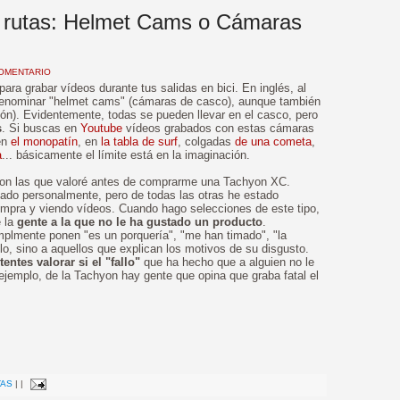
 rutas: Helmet Cams o Cámaras
OMENTARIO
ara grabar vídeos durante tus salidas en bici. En inglés, al
denominar "helmet cams" (cámaras de casco), aunque también
ón). Evidentemente, todas se pueden llevar en el casco, pero
s
. Si buscas en
Youtube
vídeos grabados con estas cámaras
en
el monopatín
, en
la tabla de surf
, colgadas
de una cometa
,
a
... básicamente el límite está en la imaginación.
ron las que valoré antes de comprarme una Tachyon XC.
ado personalmente, pero de todas las otras he estado
ompra y viendo vídeos. Cuando hago selecciones de este tipo,
e la
gente a la que no le ha gustado un producto
.
mplmente ponen "es un porquería", "me han timado", "la
ilo, sino a aquellos que explican los motivos de su disgusto.
tentes valorar si el "fallo"
que ha hecho que a alguien no le
 ejemplo, de la Tachyon hay gente que opina que graba fatal el
gual...
>
TAS
|
|