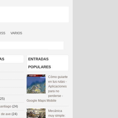
RSS
VARIOS
AS
ENTRADAS
POPULARES
Cómo guiarte
en tus rutas -
Aplicaciones
para no
perderse -
(25)
Google Maps Mobile
santiago
(24)
Mecánica
 de ave
(24)
muy simple: