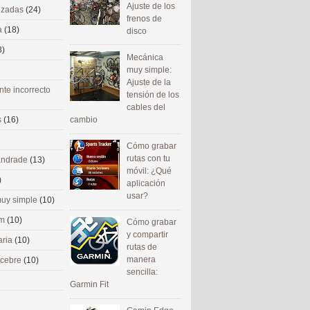
Ajuste de los
nizadas
(24)
frenos de
a
(18)
disco
8)
Mecánica
muy simple:
Ajuste de la
nte incorrecto
tensión de los
cables del
cambio
s
(16)
Cómo grabar
rutas con tu
 andrade
(13)
móvil: ¿Qué
)
aplicación
usar?
uy simple
(10)
om
(10)
Cómo grabar
y compartir
aria
(10)
rutas de
manera
ecebre
(10)
sencilla:
Garmin Fit