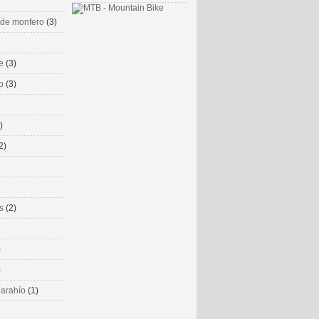
 de monfero
(3)
me
(3)
co
(3)
)
2)
ms
(2)
)
)
 narahío
(1)